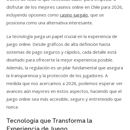
disfrutar de los mejores casinos online en Chile para 2026,
incluyendo opciones como
casino juegalo
, que se
posiciona como una alternativa interesante.
La tecnología juega un papel crucial en la experiencia de
juego online. Desde gráficos de alta definición hasta
sistemas de pago seguros y rápidos, cada detalle está
diseñado para ofrecerte la mejor experiencia posible.
Además, la regulación es un pilar fundamental que asegura
la transparencia y la protección de los jugadores. A
medida que nos acercamos a 2026, podemos esperar ver
avances aún mayores en estos aspectos, haciendo que el
juego online sea más accesible, seguro y entretenido que
nunca.
Tecnología que Transforma la
Experiencia de Juego