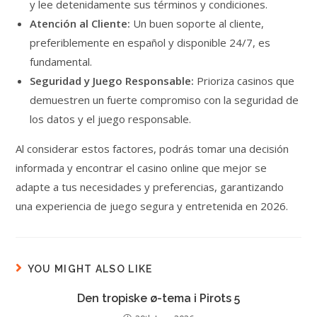
y lee detenidamente sus términos y condiciones.
Atención al Cliente:
Un buen soporte al cliente,
preferiblemente en español y disponible 24/7, es
fundamental.
Seguridad y Juego Responsable:
Prioriza casinos que
demuestren un fuerte compromiso con la seguridad de
los datos y el juego responsable.
Al considerar estos factores, podrás tomar una decisión
informada y encontrar el casino online que mejor se
adapte a tus necesidades y preferencias, garantizando
una experiencia de juego segura y entretenida en 2026.
YOU MIGHT ALSO LIKE
Den tropiske ø-tema i Pirots 5