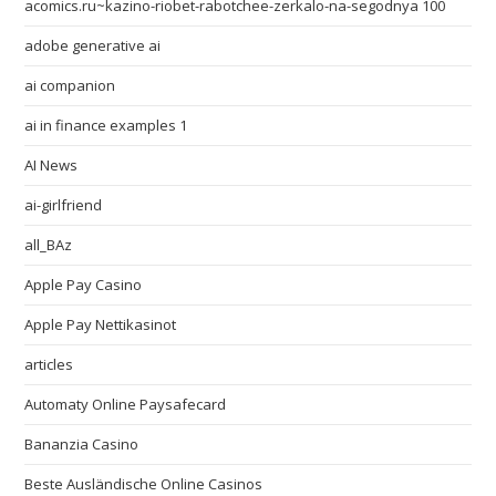
acomics.ru~kazino-riobet-rabotchee-zerkalo-na-segodnya 100
adobe generative ai
ai companion
ai in finance examples 1
AI News
ai-girlfriend
all_BAz
Apple Pay Casino
Apple Pay Nettikasinot
articles
Automaty Online Paysafecard
Bananzia Casino
Beste Ausländische Online Casinos