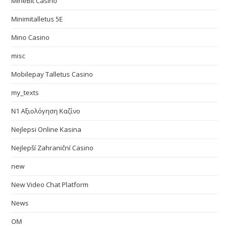
MineBit Casino
Minimitalletus 5E
Mino Casino
misc
Mobilepay Talletus Casino
my_texts
N1 Αξιολόγηση Καζίνο
Nejlepsi Online Kasina
Nejlepší Zahraniční Casino
new
New Video Chat Platform
News
OM