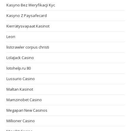
Kasyno Bez Weryfikacji Kyc
Kasyno Z Paysafecard
Kierrätysvapaat Kasinot
Leon
listcrawler corpus christi
LolaJack Casino
lotohelp.ru 80
Lussurio Casino
Maltan Kasinot
Mamzinobet Casino
Megapari New Casinos
Millioner Casino