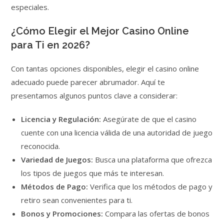
especiales.
¿Cómo Elegir el Mejor Casino Online
para Ti en 2026?
Con tantas opciones disponibles, elegir el casino online
adecuado puede parecer abrumador. Aquí te
presentamos algunos puntos clave a considerar:
Licencia y Regulación:
Asegúrate de que el casino
cuente con una licencia válida de una autoridad de juego
reconocida.
Variedad de Juegos:
Busca una plataforma que ofrezca
los tipos de juegos que más te interesan.
Métodos de Pago:
Verifica que los métodos de pago y
retiro sean convenientes para ti.
Bonos y Promociones:
Compara las ofertas de bonos