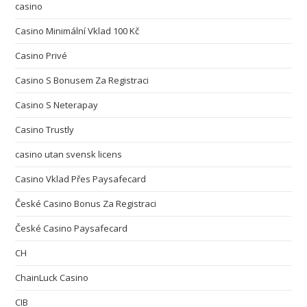
casino
Casino Minimální Vklad 100 Kč
Casino Privé
Casino S Bonusem Za Registraci
Casino S Neterapay
Casino Trustly
casino utan svensk licens
Casino Vklad Přes Paysafecard
České Casino Bonus Za Registraci
České Casino Paysafecard
CH
ChainLuck Casino
CIB