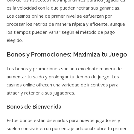
es la velocidad con la que pueden retirar sus ganancias.
Los casinos online de primer nivel se esfuerzan por
procesar los retiros de manera rápida y eficiente, aunque
los tiempos pueden variar según el método de pago
elegido.
Bonos y Promociones: Maximiza tu Juego
Los bonos y promociones son una excelente manera de
aumentar tu saldo y prolongar tu tiempo de juego. Los
casinos online ofrecen una variedad de incentivos para
atraer y retener a sus jugadores.
Bonos de Bienvenida
Estos bonos están diseñados para nuevos jugadores y
suelen consistir en un porcentaje adicional sobre tu primer