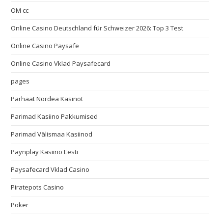
OM cc
Online Casino Deutschland für Schweizer 2026: Top 3 Test
Online Casino Paysafe
Online Casino Vklad Paysafecard
pages
Parhaat Nordea Kasinot
Parimad Kasiino Pakkumised
Parimad Välismaa Kasiinod
Paynplay Kasiino Eesti
Paysafecard Vklad Casino
Piratepots Casino
Poker