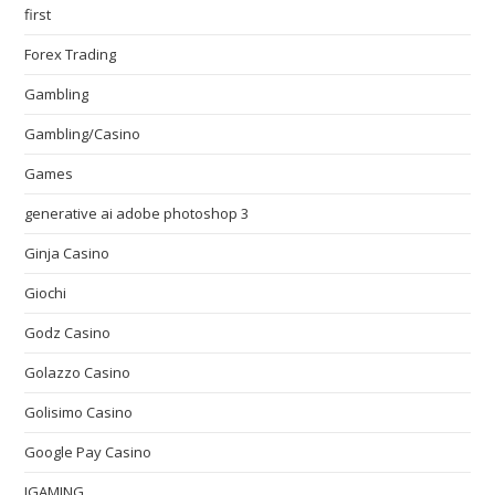
first
Forex Trading
Gambling
Gambling/Casino
Games
generative ai adobe photoshop 3
Ginja Casino
Giochi
Godz Casino
Golazzo Casino
Golisimo Casino
Google Pay Casino
IGAMING