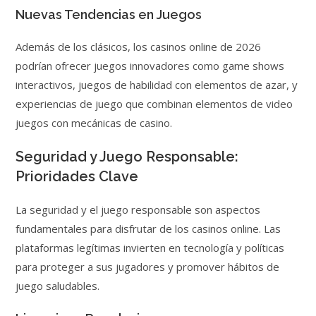
Nuevas Tendencias en Juegos
Además de los clásicos, los casinos online de 2026
podrían ofrecer juegos innovadores como game shows
interactivos, juegos de habilidad con elementos de azar, y
experiencias de juego que combinan elementos de video
juegos con mecánicas de casino.
Seguridad y Juego Responsable:
Prioridades Clave
La seguridad y el juego responsable son aspectos
fundamentales para disfrutar de los casinos online. Las
plataformas legítimas invierten en tecnología y políticas
para proteger a sus jugadores y promover hábitos de
juego saludables.