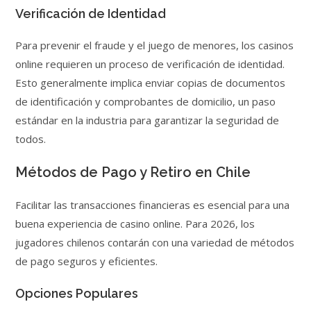
Verificación de Identidad
Para prevenir el fraude y el juego de menores, los casinos
online requieren un proceso de verificación de identidad.
Esto generalmente implica enviar copias de documentos
de identificación y comprobantes de domicilio, un paso
estándar en la industria para garantizar la seguridad de
todos.
Métodos de Pago y Retiro en Chile
Facilitar las transacciones financieras es esencial para una
buena experiencia de casino online. Para 2026, los
jugadores chilenos contarán con una variedad de métodos
de pago seguros y eficientes.
Opciones Populares