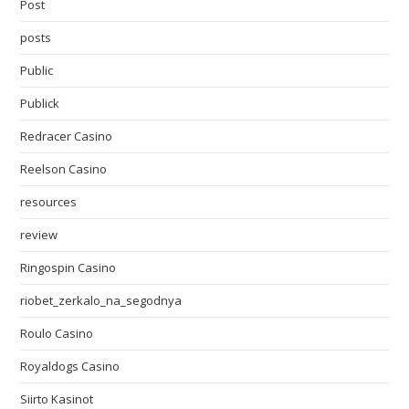
Post
posts
Public
Publick
Redracer Casino
Reelson Casino
resources
review
Ringospin Casino
riobet_zerkalo_na_segodnya
Roulo Casino
Royaldogs Casino
Siirto Kasinot