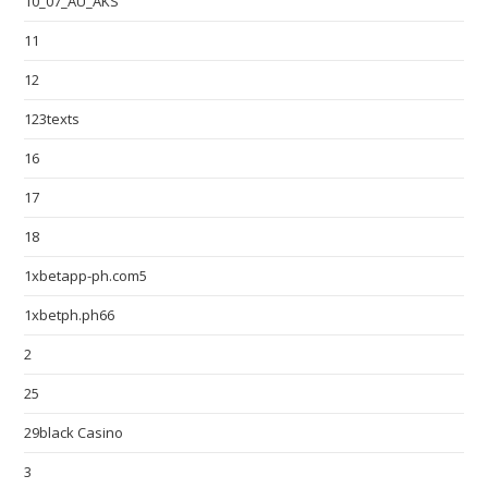
10_07_AU_AKS
11
12
123texts
16
17
18
1xbetapp-ph.com5
1xbetph.ph66
2
25
29black Casino
3