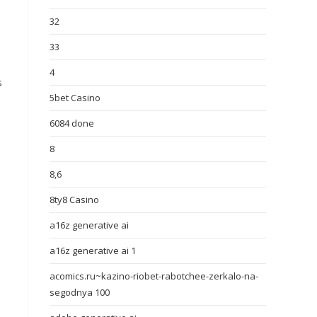
32
33
4
s
5bet Casino
6084 done
8
8,6
8ty8 Casino
a16z generative ai
a16z generative ai 1
acomics.ru~kazino-riobet-rabotchee-zerkalo-na-
segodnya 100