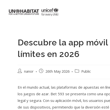
Descubre la app móvil 
límites en 2026
nanor
26th May 2026
Public
En el mundo actual, las plataformas de apuestas en lín
los juegos de azar. Bet 593 se presenta como una opc
legal y segura. Con su aplicación móvil, los usuarios
de sus dispositivos, permitiendo que la diversión est