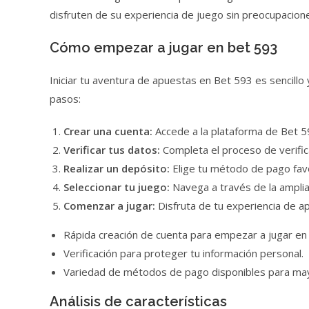
disfruten de su experiencia de juego sin preocupacion
Cómo empezar a jugar en bet 593
Iniciar tu aventura de apuestas en Bet 593 es sencillo
pasos:
Crear una cuenta:
Accede a la plataforma de Bet 5
Verificar tus datos:
Completa el proceso de verific
Realizar un depósito:
Elige tu método de pago favo
Seleccionar tu juego:
Navega a través de la amplia
Comenzar a jugar:
Disfruta de tu experiencia de a
Rápida creación de cuenta para empezar a jugar en
Verificación para proteger tu información personal.
Variedad de métodos de pago disponibles para ma
Análisis de características