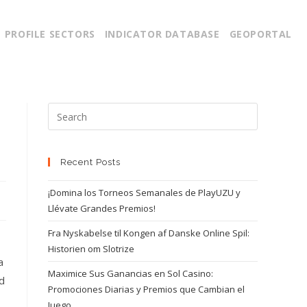
PROFILE SECTORS
INDICATOR DATABASE
GEOPORTAL
Recent Posts
¡Domina los Torneos Semanales de PlayUZU y
Llévate Grandes Premios!
Fra Nyskabelse til Kongen af Danske Online Spil:
Historien om Slotrize
a
Maximice Sus Ganancias en Sol Casino:
ad
Promociones Diarias y Premios que Cambian el
Juego