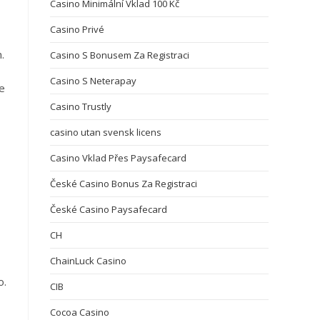
Casino Minimální Vklad 100 Kč
Casino Privé
.
Casino S Bonusem Za Registraci
Casino S Neterapay
ue
Casino Trustly
casino utan svensk licens
Casino Vklad Přes Paysafecard
České Casino Bonus Za Registraci
České Casino Paysafecard
CH
ChainLuck Casino
o.
CIB
Cocoa Casino