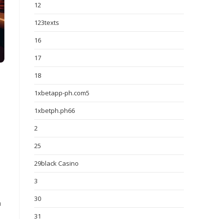
12
123texts
16
17
18
1xbetapp-ph.com5
1xbetph.ph66
2
25
29black Casino
3
30
a
31