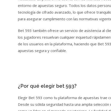
entorno de apuestas seguro. Todos los datos persona
tecnología de cifrado avanzado, lo que ofrece tranquili
para asegurar cumplimiento con las normativas vigente
Bet 593 también ofrece un servicio de asistencia al cl
los jugadores resuelvan cualquier inquietud rápidament
de los usuarios en la plataforma, haciendo que Bet 593
apuestas segura y confiable.
¿Por qué elegir bet 593?
Elegir Bet 593 como tu plataforma de apuestas trae c
Desde su sólida seguridad hasta una amplia selección d