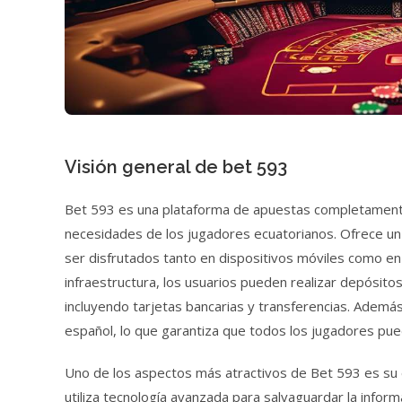
Visión general de bet 593
Bet 593 es una plataforma de apuestas completamente 
necesidades de los jugadores ecuatorianos. Ofrece u
ser disfrutados tanto en dispositivos móviles como en
infraestructura, los usuarios pueden realizar depósitos
incluyendo tarjetas bancarias y transferencias. Además,
español, lo que garantiza que todos los jugadores pued
Uno de los aspectos más atractivos de Bet 593 es su e
utiliza tecnología avanzada para salvaguardar la inform