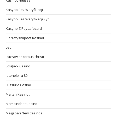
Kasinot Netissä
Kasyno Bez Weryfikacji
Kasyno Bez Weryfikacji Kyc
Kasyno Z Paysafecard
Kierrätysvapaat Kasinot
Leon
listcrawler corpus christi
LolaJack Casino
lotohelp.ru 80
Lussurio Casino
Maltan Kasinot
Mamzinobet Casino
Megapari New Casinos