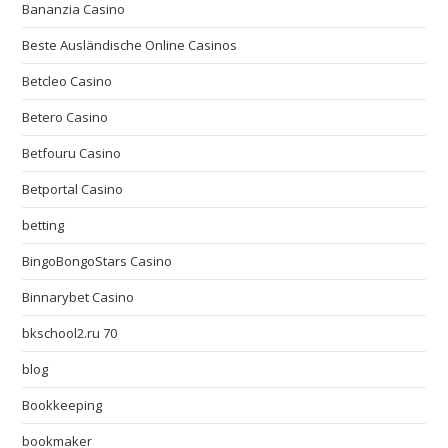
Bananzia Casino
Beste Ausländische Online Casinos
Betcleo Casino
Betero Casino
Betfouru Casino
Betportal Casino
betting
BingoBongoStars Casino
Binnarybet Casino
bkschool2.ru 70
blog
Bookkeeping
bookmaker