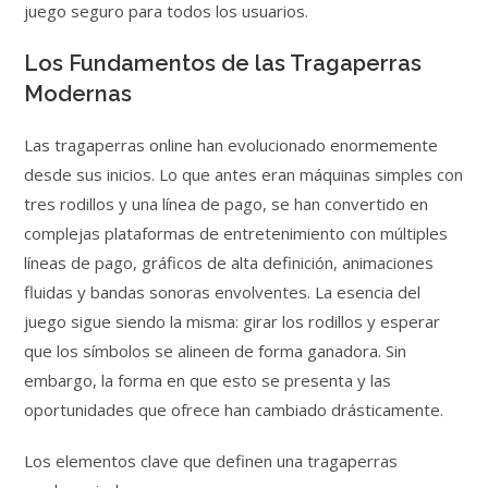
juego seguro para todos los usuarios.
Los Fundamentos de las Tragaperras
Modernas
Las tragaperras online han evolucionado enormemente
desde sus inicios. Lo que antes eran máquinas simples con
tres rodillos y una línea de pago, se han convertido en
complejas plataformas de entretenimiento con múltiples
líneas de pago, gráficos de alta definición, animaciones
fluidas y bandas sonoras envolventes. La esencia del
juego sigue siendo la misma: girar los rodillos y esperar
que los símbolos se alineen de forma ganadora. Sin
embargo, la forma en que esto se presenta y las
oportunidades que ofrece han cambiado drásticamente.
Los elementos clave que definen una tragaperras