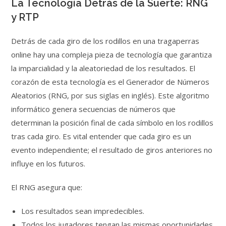
La Tecnología Detrás de la Suerte: RNG
y RTP
Detrás de cada giro de los rodillos en una tragaperras
online hay una compleja pieza de tecnología que garantiza
la imparcialidad y la aleatoriedad de los resultados. El
corazón de esta tecnología es el Generador de Números
Aleatorios (RNG, por sus siglas en inglés). Este algoritmo
informático genera secuencias de números que
determinan la posición final de cada símbolo en los rodillos
tras cada giro. Es vital entender que cada giro es un
evento independiente; el resultado de giros anteriores no
influye en los futuros.
El RNG asegura que:
Los resultados sean impredecibles.
Todos los jugadores tengan las mismas oportunidades