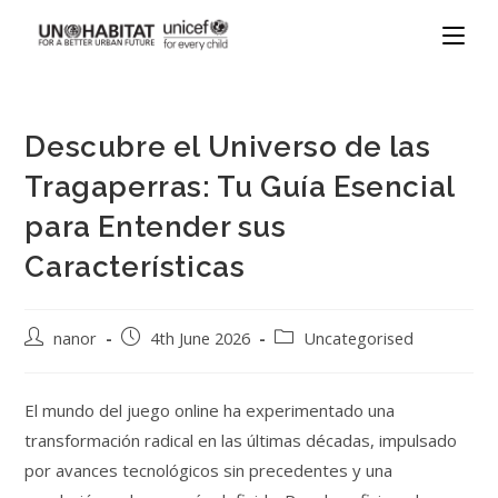
Descubre el Universo de las
Tragaperras: Tu Guía Esencial
para Entender sus
Características
nanor
4th June 2026
Uncategorised
El mundo del juego online ha experimentado una
transformación radical en las últimas décadas, impulsado
por avances tecnológicos sin precedentes y una