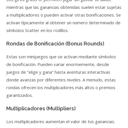
mientras que las ganancias obtenidas suelen estar sujetas
a multiplicadores o pueden activar otras bonificaciones. Se
activan típicamente al obtener un número determinado de
símbolos Scatter en los rodillos.
Rondas de Bonificación (Bonus Rounds)
Estas son minijuegos que se activan mediante símbolos
de bonificación. Pueden variar enormemente, desde
juegos de “elige y gana” hasta aventuras interactivas
donde avanzas por diferentes niveles. A menudo, estas
rondas ofrecen los multiplicadores más altos o premios
garantizados.
Multiplicadores (Multipliers)
Los multiplicadores aumentan el valor de tus ganancias.