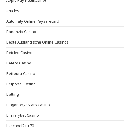
Apple Pay Nettikasinot
articles
Automaty Online Paysafecard
Bananzia Casino
Beste Ausländische Online Casinos
Betcleo Casino
Betero Casino
Betfouru Casino
Betportal Casino
betting
BingoBongoStars Casino
Binnarybet Casino
bkschool2.ru 70