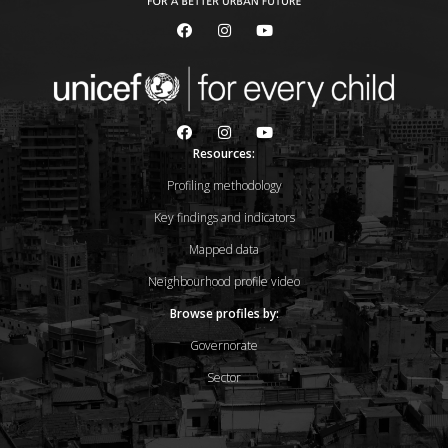
Resources:
Profiling methodology
Key findings and indicators
Mapped data
Neighbourhood profile video
Browse profiles by:
Governorate
Sector