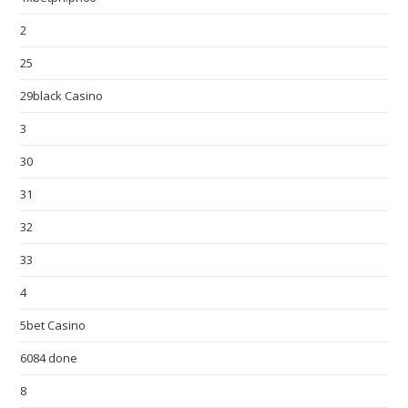
2
25
29black Casino
3
30
31
32
33
4
5bet Casino
6084 done
8