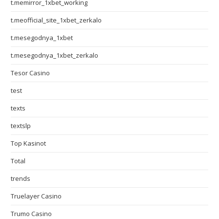
t.memirror_1xbet_working
t.meofficial_site_1xbet_zerkalo
t.mesegodnya_1xbet
t.mesegodnya_1xbet_zerkalo
Tesor Casino
test
texts
textslp
Top Kasinot
Total
trends
Truelayer Casino
Trumo Casino