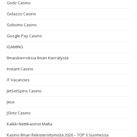
Godz Casino
Golazzo Casino
Golisimo Casino
Google Pay Casino
IGAMING
Ilmaiskierroksia Ilman Kierrätystä
Instant Casino
IT Vacancies
JetSetSpins Casino
Jeux
JSlotz Casino
Kaikki Nettikasinot Malta
Kasino Ilman Rekisteröitymistä 2026 – TOP 3 Suomessa