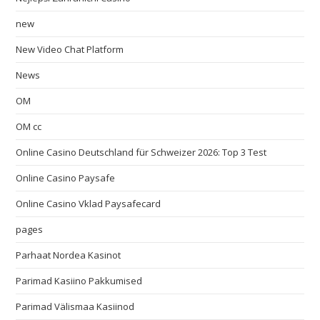
new
New Video Chat Platform
News
OM
OM cc
Online Casino Deutschland für Schweizer 2026: Top 3 Test
Online Casino Paysafe
Online Casino Vklad Paysafecard
pages
Parhaat Nordea Kasinot
Parimad Kasiino Pakkumised
Parimad Välismaa Kasiinod