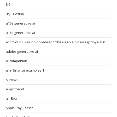
8,6
8ty8 Casino
a16z generative ai
a16z generative ai 1
acomics.ru~kazino-riobet-rabotchee-zerkalo-na-segodnya 100
adobe generative ai
ai companion
ai in finance examples 1
AI News
ai-girlfriend
all_BAz
Apple Pay Casino