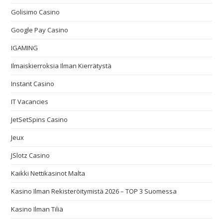
Golisimo Casino
Google Pay Casino
IGAMING
Ilmaiskierroksia Ilman Kierrätystä
Instant Casino
IT Vacancies
JetSetSpins Casino
Jeux
JSlotz Casino
Kaikki Nettikasinot Malta
Kasino Ilman Rekisteröitymistä 2026 – TOP 3 Suomessa
Kasino Ilman Tiliä