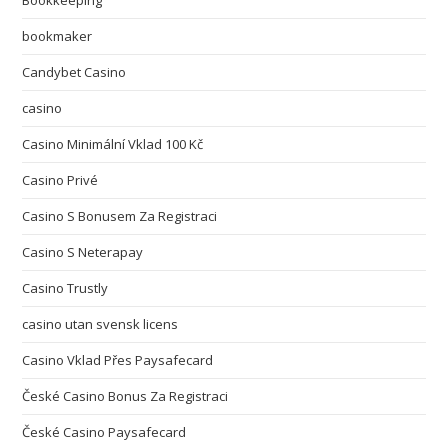
Bookkeeping
bookmaker
Candybet Casino
casino
Casino Minimální Vklad 100 Kč
Casino Privé
Casino S Bonusem Za Registraci
Casino S Neterapay
Casino Trustly
casino utan svensk licens
Casino Vklad Přes Paysafecard
České Casino Bonus Za Registraci
České Casino Paysafecard