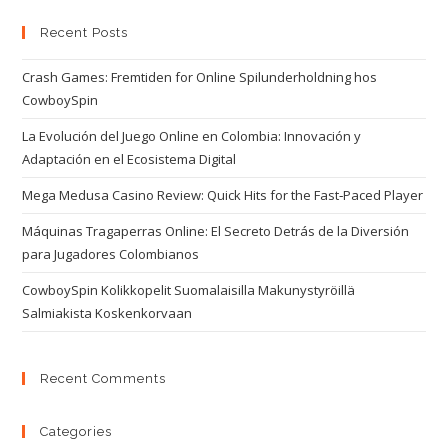
Recent Posts
Crash Games: Fremtiden for Online Spilunderholdning hos
CowboySpin
La Evolución del Juego Online en Colombia: Innovación y
Adaptación en el Ecosistema Digital
Mega Medusa Casino Review: Quick Hits for the Fast‑Paced Player
Máquinas Tragaperras Online: El Secreto Detrás de la Diversión
para Jugadores Colombianos
CowboySpin Kolikkopelit Suomalaisilla Makunystyröillä
Salmiakista Koskenkorvaan
Recent Comments
Categories