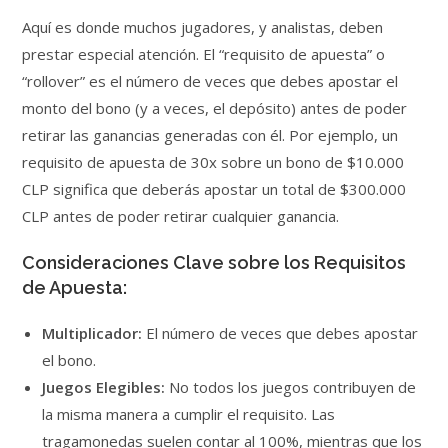
Aquí es donde muchos jugadores, y analistas, deben
prestar especial atención. El “requisito de apuesta” o
“rollover” es el número de veces que debes apostar el
monto del bono (y a veces, el depósito) antes de poder
retirar las ganancias generadas con él. Por ejemplo, un
requisito de apuesta de 30x sobre un bono de $10.000
CLP significa que deberás apostar un total de $300.000
CLP antes de poder retirar cualquier ganancia.
Consideraciones Clave sobre los Requisitos
de Apuesta:
Multiplicador:
El número de veces que debes apostar
el bono.
Juegos Elegibles:
No todos los juegos contribuyen de
la misma manera a cumplir el requisito. Las
tragamonedas suelen contar al 100%, mientras que los