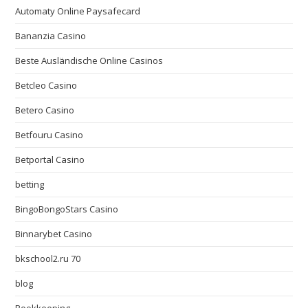
Automaty Online Paysafecard
Bananzia Casino
Beste Ausländische Online Casinos
Betcleo Casino
Betero Casino
Betfouru Casino
Betportal Casino
betting
BingoBongoStars Casino
Binnarybet Casino
bkschool2.ru 70
blog