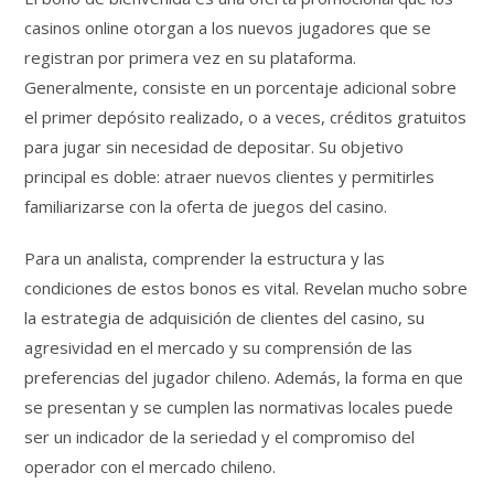
casinos online otorgan a los nuevos jugadores que se
registran por primera vez en su plataforma.
Generalmente, consiste en un porcentaje adicional sobre
el primer depósito realizado, o a veces, créditos gratuitos
para jugar sin necesidad de depositar. Su objetivo
principal es doble: atraer nuevos clientes y permitirles
familiarizarse con la oferta de juegos del casino.
Para un analista, comprender la estructura y las
condiciones de estos bonos es vital. Revelan mucho sobre
la estrategia de adquisición de clientes del casino, su
agresividad en el mercado y su comprensión de las
preferencias del jugador chileno. Además, la forma en que
se presentan y se cumplen las normativas locales puede
ser un indicador de la seriedad y el compromiso del
operador con el mercado chileno.