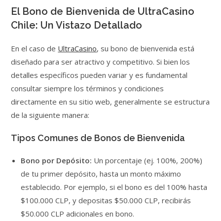
El Bono de Bienvenida de UltraCasino
Chile: Un Vistazo Detallado
En el caso de
UltraCasino
, su bono de bienvenida está
diseñado para ser atractivo y competitivo. Si bien los
detalles específicos pueden variar y es fundamental
consultar siempre los términos y condiciones
directamente en su sitio web, generalmente se estructura
de la siguiente manera:
Tipos Comunes de Bonos de Bienvenida
Bono por Depósito:
Un porcentaje (ej. 100%, 200%)
de tu primer depósito, hasta un monto máximo
establecido. Por ejemplo, si el bono es del 100% hasta
$100.000 CLP, y depositas $50.000 CLP, recibirás
$50.000 CLP adicionales en bono.