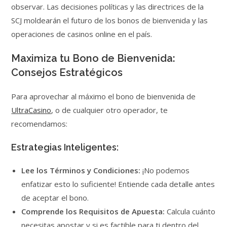
observar. Las decisiones políticas y las directrices de la
SCJ moldearán el futuro de los bonos de bienvenida y las
operaciones de casinos online en el país.
Maximiza tu Bono de Bienvenida:
Consejos Estratégicos
Para aprovechar al máximo el bono de bienvenida de
UltraCasino
, o de cualquier otro operador, te
recomendamos:
Estrategias Inteligentes:
Lee los Términos y Condiciones:
¡No podemos
enfatizar esto lo suficiente! Entiende cada detalle antes
de aceptar el bono.
Comprende los Requisitos de Apuesta:
Calcula cuánto
necesitas apostar y si es factible para ti dentro del