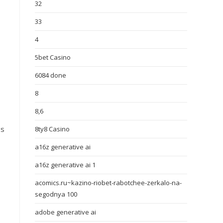
32
33
4
5bet Casino
6084 done
8
8,6
os
8ty8 Casino
a16z generative ai
a16z generative ai 1
acomics.ru~kazino-riobet-rabotchee-zerkalo-na-
segodnya 100
adobe generative ai