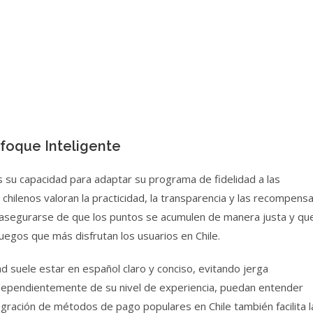
foque Inteligente
 su capacidad para adaptar su programa de fidelidad a las
chilenos valoran la practicidad, la transparencia y las recompens
 asegurarse de que los puntos se acumulen de manera justa y qu
juegos que más disfrutan los usuarios en Chile.
d suele estar en español claro y conciso, evitando jerga
ndependientemente de su nivel de experiencia, puedan entender
egración de métodos de pago populares en Chile también facilita l