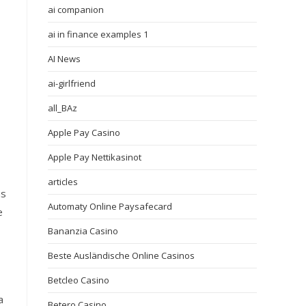
ai companion
ai in finance examples 1
AI News
ai-girlfriend
all_BAz
Apple Pay Casino
Apple Pay Nettikasinot
articles
as
Automaty Online Paysafecard
e
Bananzia Casino
Beste Ausländische Online Casinos
Betcleo Casino
a
Betero Casino