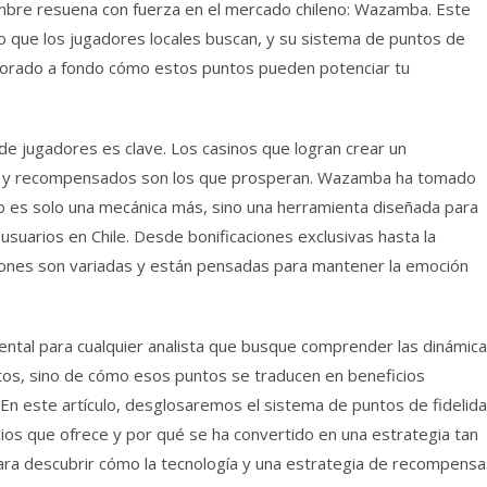
mbre resuena con fuerza en el mercado chileno: Wazamba. Este
 que los jugadores locales buscan, y su sistema de puntos de
explorado a fondo cómo estos puntos pueden potenciar tu
 de jugadores es clave. Los casinos que logran crear un
os y recompensados son los que prosperan. Wazamba ha tomado
no es solo una mecánica más, sino una herramienta diseñada para
usuarios en Chile. Desde bonificaciones exclusivas hasta la
ciones son variadas y están pensadas para mantener la emoción
tal para cualquier analista que busque comprender las dinámic
ntos, sino de cómo esos puntos se traducen en beneficios
. En este artículo, desglosaremos el sistema de puntos de fidelid
s que ofrece y por qué se ha convertido en una estrategia tan
para descubrir cómo la tecnología y una estrategia de recompensa