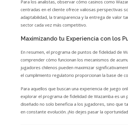
Para los analistas, observar cómo casinos como Waza
centradas en el cliente ofrece valiosas perspectivas so
adaptabilidad, la transparencia y la entrega de valor ta
sector cada vez más competitivo.
Maximizando tu Experiencia con los P
En resumen, el programa de puntos de fidelidad de Wa
comprender cómo funcionan los mecanismos de acumulac
jugadores chilenos pueden maximizar significativament
el cumplimiento regulatorio proporcionan la base de 
Para aquellos que buscan una experiencia de juego onl
explorar el programa de fidelidad de Wazamba es un p
diseñado no solo beneficia a los jugadores, sino que t
en constante evolución. ¡No dejes pasar la oportunida