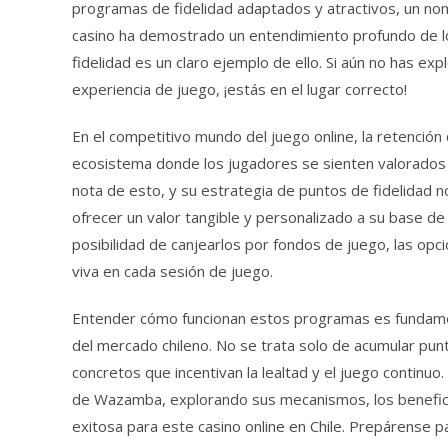
programas de fidelidad adaptados y atractivos, un no
casino ha demostrado un entendimiento profundo de lo
fidelidad es un claro ejemplo de ello. Si aún no has 
experiencia de juego, ¡estás en el lugar correcto!
En el competitivo mundo del juego online, la retención
ecosistema donde los jugadores se sienten valorad
nota de esto, y su estrategia de puntos de fidelidad 
ofrecer un valor tangible y personalizado a su base de 
posibilidad de canjearlos por fondos de juego, las op
viva en cada sesión de juego.
Entender cómo funcionan estos programas es fundamen
del mercado chileno. No se trata solo de acumular pu
concretos que incentivan la lealtad y el juego continuo
de Wazamba, explorando sus mecanismos, los beneficio
exitosa para este casino online en Chile. Prepárense 