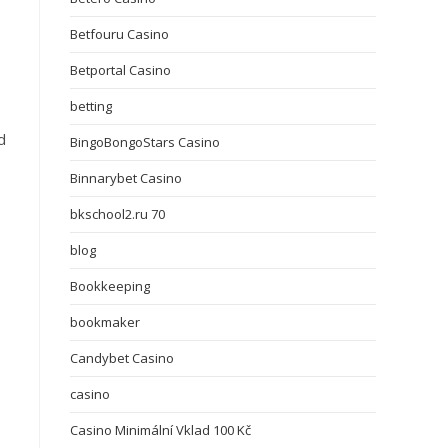
Betfouru Casino
Betportal Casino
betting
d
BingoBongoStars Casino
Binnarybet Casino
bkschool2.ru 70
blog
Bookkeeping
bookmaker
Candybet Casino
casino
Casino Minimální Vklad 100 Kč