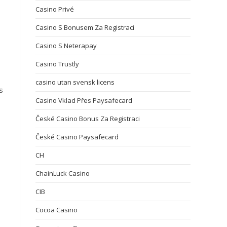
Casino Privé
Casino S Bonusem Za Registraci
Casino S Neterapay
Casino Trustly
casino utan svensk licens
s
Casino Vklad Přes Paysafecard
České Casino Bonus Za Registraci
České Casino Paysafecard
CH
ChainLuck Casino
CIB
Cocoa Casino