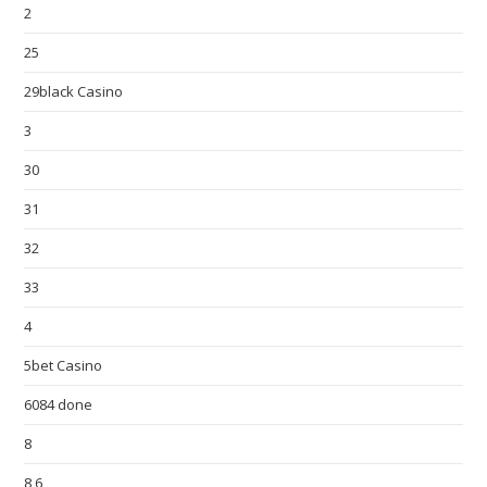
2
25
29black Casino
3
30
31
32
33
4
5bet Casino
6084 done
8
8,6