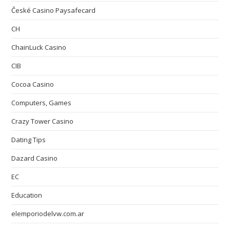
České Casino Paysafecard
CH
ChainLuck Casino
CIB
Cocoa Casino
Computers, Games
Crazy Tower Сasino
Dating Tips
Dazard Casino
EC
Education
elemporiodelvw.com.ar