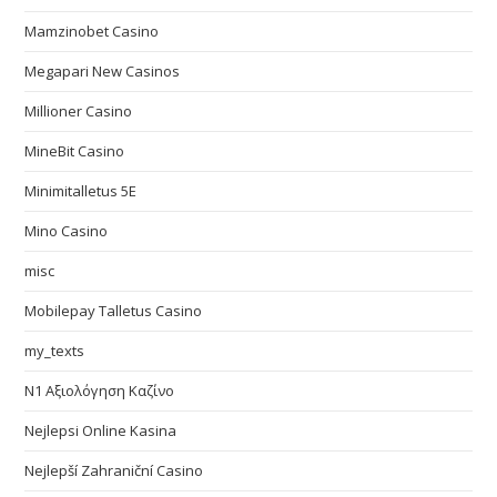
Mamzinobet Casino
Megapari New Casinos
Millioner Casino
MineBit Casino
Minimitalletus 5E
Mino Casino
misc
Mobilepay Talletus Casino
my_texts
N1 Αξιολόγηση Καζίνο
Nejlepsi Online Kasina
Nejlepší Zahraniční Casino