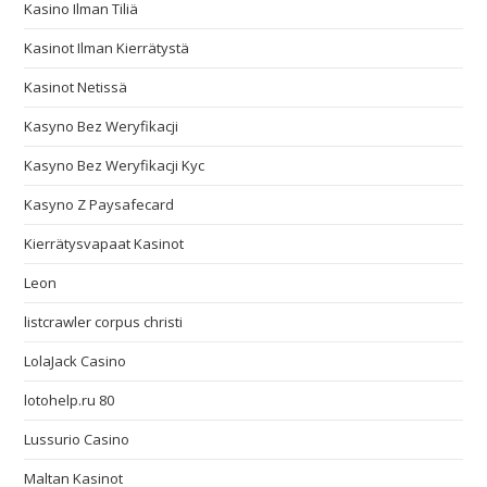
Kasino Ilman Tiliä
Kasinot Ilman Kierrätystä
Kasinot Netissä
Kasyno Bez Weryfikacji
Kasyno Bez Weryfikacji Kyc
Kasyno Z Paysafecard
Kierrätysvapaat Kasinot
Leon
listcrawler corpus christi
LolaJack Casino
lotohelp.ru 80
Lussurio Casino
Maltan Kasinot