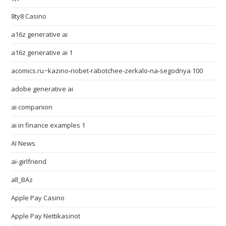
8ty8 Casino
a16z generative ai
a16z generative ai 1
acomics.ru~kazino-riobet-rabotchee-zerkalo-na-segodnya 100
adobe generative ai
ai companion
ai in finance examples 1
AI News
ai-girlfriend
all_BAz
Apple Pay Casino
Apple Pay Nettikasinot