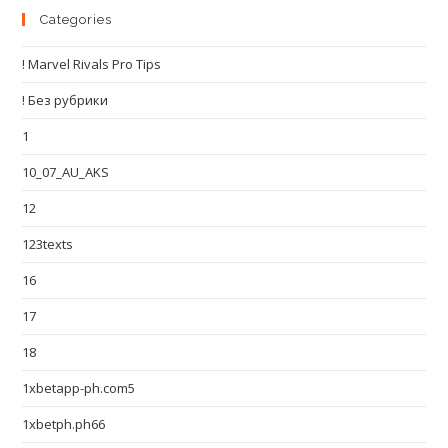
Categories
! Marvel Rivals Pro Tips
! Без рубрики
1
10_07_AU_AKS
12
123texts
16
17
18
1xbetapp-ph.com5
1xbetph.ph66