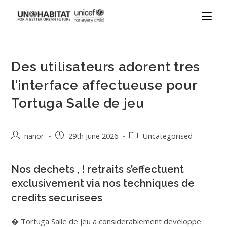
Des utilisateurs adorent tres
l’interface affectueuse pour
Tortuga Salle de jeu
nanor
29th June 2026
Uncategorised
Nos dechets , ! retraits s’effectuent
exclusivement via nos techniques de
credits securisees
� Tortuga Salle de jeu a considerablement developpe