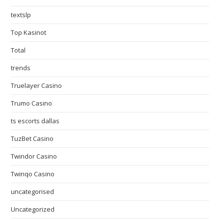
textslp
Top Kasinot
Total
trends
Truelayer Casino
Trumo Casino
ts escorts dallas
TuzBet Casino
Twindor Casino
Twinqo Casino
uncategorised
Uncategorized