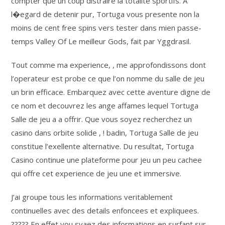
compter que un coup distraire la totalite sportifs. A
l�egard de detenir pur, Tortuga vous presente non la
moins de cent free spins vers tester dans mien passe-
temps Valley Of Le meilleur Gods, fait par Yggdrasil.
Tout comme ma experience, , me approfondissons dont
l’operateur est probe ce que l’on nomme du salle de jeu
un brin efficace. Embarquez avec cette aventure digne de
ce nom et decouvrez les ange affames lequel Tortuga
Salle de jeu a a offrir. Que vous soyez recherchez un
casino dans orbite solide , ! badin, Tortuga Salle de jeu
constitue l’exellente alternative. Du resultat, Tortuga
Casino continue une plateforme pour jeu un peu cachee
qui offre cet experience de jeu une et immersive.
J’ai groupe tous les informations veritablement
continuelles avec des details enfoncees et expliquees.
????? En effet vou svaez des informations en surfant sur