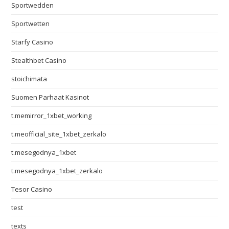
Sportwedden
Sportwetten
Starfy Casino
Stealthbet Casino
stoichimata
Suomen Parhaat Kasinot
t.memirror_1xbet_working
t.meofficial_site_1xbet_zerkalo
t.mesegodnya_1xbet
t.mesegodnya_1xbet_zerkalo
Tesor Casino
test
texts