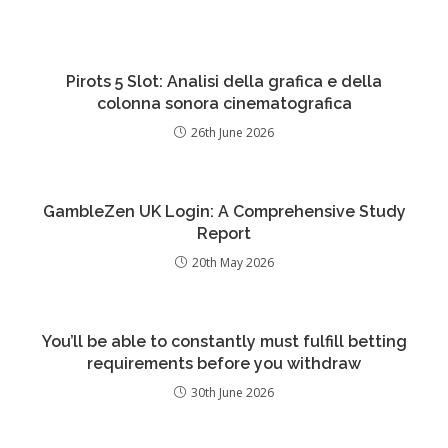
Pirots 5 Slot: Analisi della grafica e della
colonna sonora cinematografica
26th June 2026
GambleZen UK Login: A Comprehensive Study
Report
20th May 2026
You’ll be able to constantly must fulfill betting
requirements before you withdraw
30th June 2026