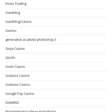
Forex Trading
Gambling
Gambling/Casino
Games
generative ai adobe photoshop 3
Ginja Casino
Giochi
Godz Casino
Golazzo Casino
Golisimo Casino
Google Pay Casino
IGAMING
Ilmaiskierroksia Ilman Kierrätystä