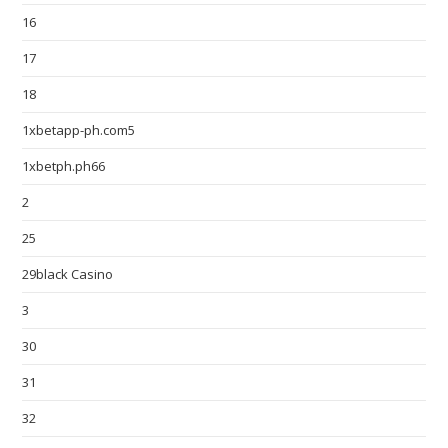
16
17
18
1xbetapp-ph.com5
1xbetph.ph66
2
25
29black Casino
3
30
31
32