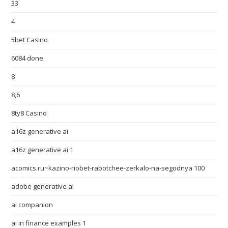
33
4
5bet Casino
6084 done
8
8,6
8ty8 Casino
a16z generative ai
a16z generative ai 1
acomics.ru~kazino-riobet-rabotchee-zerkalo-na-segodnya 100
adobe generative ai
ai companion
ai in finance examples 1