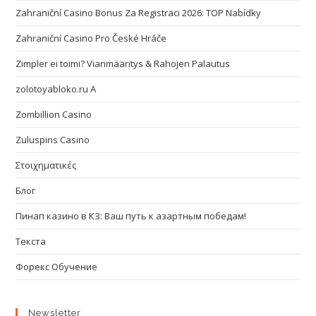
Zahraniční Casino Bonus Za Registraci 2026: TOP Nabídky
Zahraniční Casino Pro České Hráče
Zimpler ei toimi? Vianmääritys & Rahojen Palautus
zolotoyabloko.ru A
Zombillion Casino
Zuluspins Casino
Στοιχηματικές
Блог
Пинап казино в КЗ: Ваш путь к азартным победам!
Текста
Форекс Обучение
Newsletter