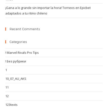
¡Gana a lo grande sin importar la hora! Torneos en Epicbet
adaptados a tu ritmo chileno
Recent Comments
Categories
! Marvel Rivals Pro Tips
! Без рубрики
1
10_07_AU_AKS
11
12
123texts