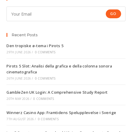
GO
Recent Posts
Den tropiske ø-tema i Pirots 5
29TH JUNE 2026
/
0 COMMENTS
Pirots 5 Slot: Analisi della grafica e della colonna sonora
cinematografica
26TH JUNE 2026
/
0 COMMENTS
GambleZen UK Login: A Comprehensive Study Report
20TH MAY 2026
/
0 COMMENTS
Winnerz Casino App: Framtidens Spelupplevelse i Sverige
7TH AUGUST 2026
/
0 COMMENTS