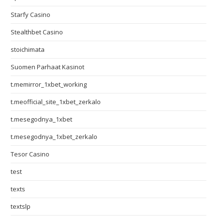
Starfy Casino
Stealthbet Casino
stoichimata
Suomen Parhaat Kasinot
t.memirror_1xbet_working
t.meofficial_site_1xbet_zerkalo
t.mesegodnya_1xbet
t.mesegodnya_1xbet_zerkalo
Tesor Casino
test
texts
textslp