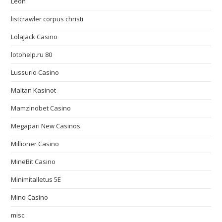
Leon
listcrawler corpus christi
LolaJack Casino
lotohelp.ru 80
Lussurio Casino
Maltan Kasinot
Mamzinobet Casino
Megapari New Casinos
Millioner Casino
MineBit Casino
Minimitalletus 5E
Mino Casino
misc