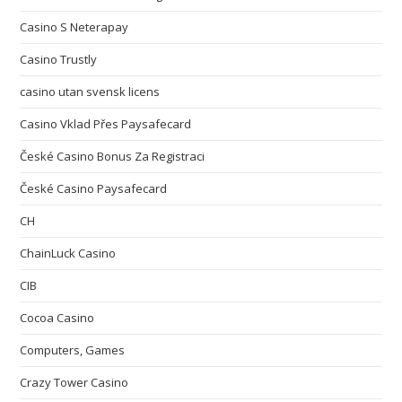
Casino S Neterapay
Casino Trustly
casino utan svensk licens
Casino Vklad Přes Paysafecard
České Casino Bonus Za Registraci
České Casino Paysafecard
CH
ChainLuck Casino
CIB
Cocoa Casino
Computers, Games
Crazy Tower Сasino