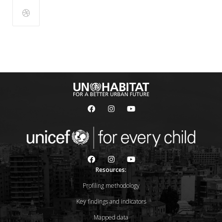
Resources:
Profiling methodology
Key findings and indicators
Mapped data