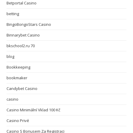
Betportal Casino
betting
BingoBongoStars Casino
Binnarybet Casino
bkschool2.ru 70
blog
Bookkeeping
bookmaker
Candybet Casino
casino
Casino Minimální Vklad 100 Kč
Casino Privé
Casino S Bonusem Za Registraci