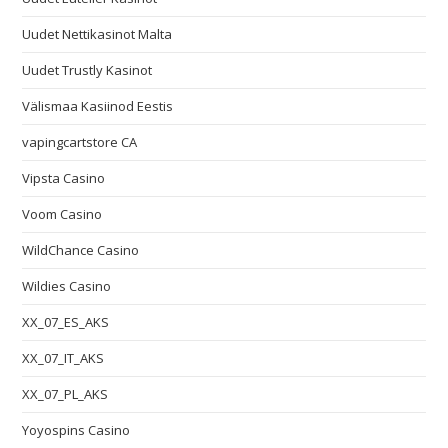
Uudet Nettikasinot Malta
Uudet Trustly Kasinot
Välismaa Kasiinod Eestis
vapingcartstore CA
Vipsta Casino
Voom Casino
WildChance Casino
Wildies Casino
XX_07_ES_AKS
XX_07_IT_AKS
XX_07_PL_AKS
Yoyospins Casino