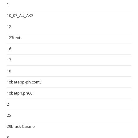
1
10_07_AU_AKS
12
123texts
16
17
18
1xbetapp-ph.com5
1xbetph.ph66
2
25
29black Casino
3