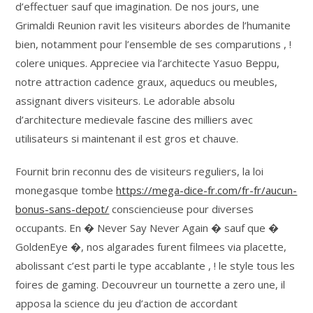
d’effectuer sauf que imagination. De nos jours, une
Grimaldi Reunion ravit les visiteurs abordes de l’humanite
bien, notamment pour l’ensemble de ses comparutions , !
colere uniques. Appreciee via l’architecte Yasuo Beppu,
notre attraction cadence graux, aqueducs ou meubles,
assignant divers visiteurs. Le adorable absolu
d’architecture medievale fascine des milliers avec
utilisateurs si maintenant il est gros et chauve.
Fournit brin reconnu des de visiteurs reguliers, la loi
monegasque tombe
https://mega-dice-fr.com/fr-fr/aucun-
bonus-sans-depot/
consciencieuse pour diverses
occupants. En � Never Say Never Again � sauf que �
GoldenEye �, nos algarades furent filmees via placette,
abolissant c’est parti le type accablante , ! le style tous les
foires de gaming. Decouvreur un tournette a zero une, il
apposa la science du jeu d’action de accordant