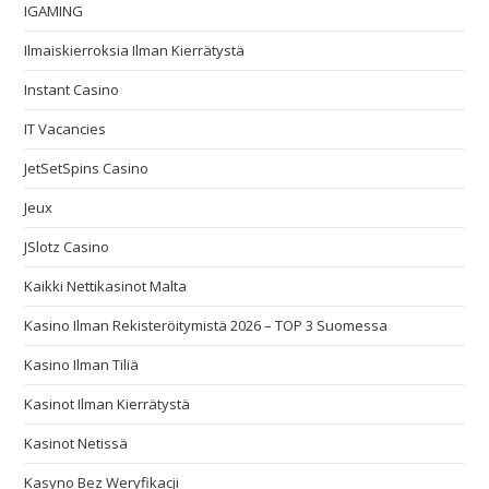
IGAMING
Ilmaiskierroksia Ilman Kierrätystä
Instant Casino
IT Vacancies
JetSetSpins Casino
Jeux
JSlotz Casino
Kaikki Nettikasinot Malta
Kasino Ilman Rekisteröitymistä 2026 – TOP 3 Suomessa
Kasino Ilman Tiliä
Kasinot Ilman Kierrätystä
Kasinot Netissä
Kasyno Bez Weryfikacji