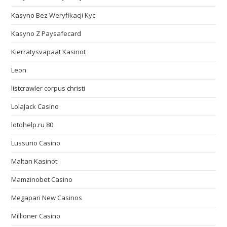
Kasyno Bez Weryfikacji Kyc
Kasyno Z Paysafecard
Kierrätysvapaat Kasinot
Leon
listcrawler corpus christi
LolaJack Casino
lotohelp.ru 80
Lussurio Casino
Maltan Kasinot
Mamzinobet Casino
Megapari New Casinos
Millioner Casino