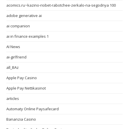
acomics.ru~kazino-riobet-rabotchee-zerkalo-na-segodnya 100
adobe generative ai
ai companion
ai in finance examples 1
AI News
ai-girlfriend
all_BAz
Apple Pay Casino
Apple Pay Nettikasinot
articles
Automaty Online Paysafecard
Bananzia Casino