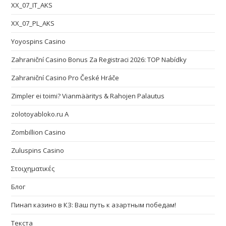
XX_07_IT_AKS
XX_07_PL_AKS
Yoyospins Casino
Zahraniční Casino Bonus Za Registraci 2026: TOP Nabídky
Zahraniční Casino Pro České Hráče
Zimpler ei toimi? Vianmääritys & Rahojen Palautus
zolotoyabloko.ru A
Zombillion Casino
Zuluspins Casino
Στοιχηματικές
Блог
Пинап казино в КЗ: Ваш путь к азартным победам!
Текста