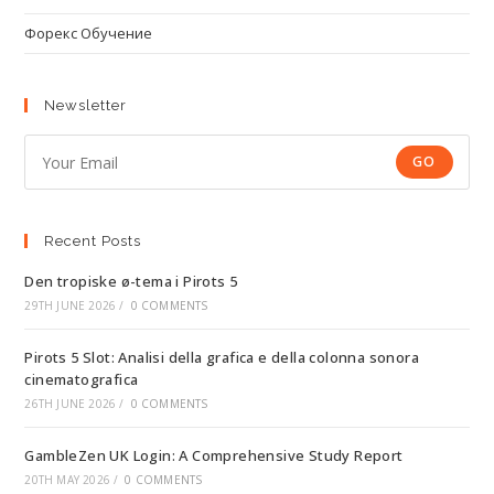
Форекс Обучение
Newsletter
GO
Recent Posts
Den tropiske ø-tema i Pirots 5
29TH JUNE 2026
/
0 COMMENTS
Pirots 5 Slot: Analisi della grafica e della colonna sonora
cinematografica
26TH JUNE 2026
/
0 COMMENTS
GambleZen UK Login: A Comprehensive Study Report
20TH MAY 2026
/
0 COMMENTS