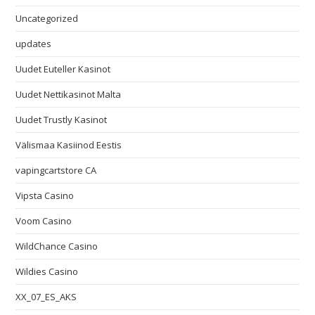
Uncategorized
updates
Uudet Euteller Kasinot
Uudet Nettikasinot Malta
Uudet Trustly Kasinot
Välismaa Kasiinod Eestis
vapingcartstore CA
Vipsta Casino
Voom Casino
WildChance Casino
Wildies Casino
XX_07_ES_AKS