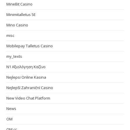
MineBit Casino
Minimitalletus 5E
Mino Casino
misc
Mobilepay Talletus Casino
my_texts
N1 Αξιολόγηση Καζίνο
Nejlepsi Online Kasina
Nejlepší Zahraniční Casino
New Video Chat Platform
News
OM
OM cc