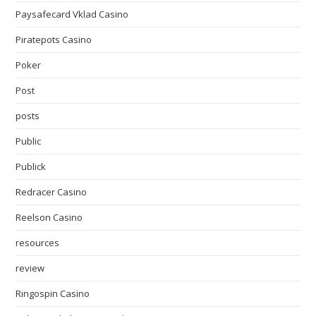
Paysafecard Vklad Casino
Piratepots Casino
Poker
Post
posts
Public
Publick
Redracer Casino
Reelson Casino
resources
review
Ringospin Casino