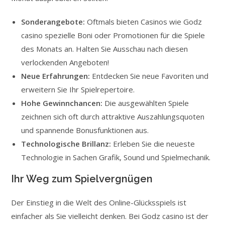
Sonderangebote:
Oftmals bieten Casinos wie Godz
casino spezielle Boni oder Promotionen für die Spiele
des Monats an. Halten Sie Ausschau nach diesen
verlockenden Angeboten!
Neue Erfahrungen:
Entdecken Sie neue Favoriten und
erweitern Sie Ihr Spielrepertoire.
Hohe Gewinnchancen:
Die ausgewählten Spiele
zeichnen sich oft durch attraktive Auszahlungsquoten
und spannende Bonusfunktionen aus.
Technologische Brillanz:
Erleben Sie die neueste
Technologie in Sachen Grafik, Sound und Spielmechanik.
Ihr Weg zum Spielvergnügen
Der Einstieg in die Welt des Online-Glücksspiels ist
einfacher als Sie vielleicht denken. Bei Godz casino ist der