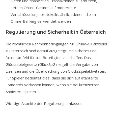
Daten und finanziellen Transaktionen zu schützen,
setzen Online-Casinos auf modernste
Verschlüsselungsprotokolle, ähnlich denen, die im
Online-Banking verwendet werden.
Regulierung und Sicherheit in Österreich
Die rechtlichen Rahmenbedingungen für Online-Glücksspiel
in Österreich sind darauf ausgelegt, ein sicheres und
faires Umfeld für alle Beteiligten zu schaffen. Das
Glücksspielgesetz (GlückSpG) regelt die Vergabe von
Lizenzen und die Überwachung von Glücksspielaktivitäten.
Für Spieler bedeutet dies, dass sie sich auf etablierte
Standards verlassen können, wenn sie bei lizenzierten
Anbietern spielen.
Wichtige Aspekte der Regulierung umfassen: