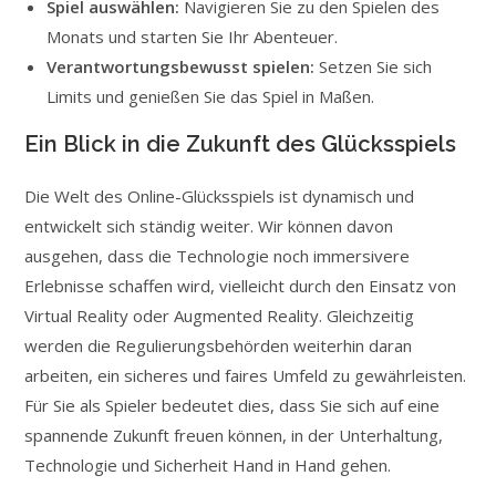
Spiel auswählen:
Navigieren Sie zu den Spielen des
Monats und starten Sie Ihr Abenteuer.
Verantwortungsbewusst spielen:
Setzen Sie sich
Limits und genießen Sie das Spiel in Maßen.
Ein Blick in die Zukunft des Glücksspiels
Die Welt des Online-Glücksspiels ist dynamisch und
entwickelt sich ständig weiter. Wir können davon
ausgehen, dass die Technologie noch immersivere
Erlebnisse schaffen wird, vielleicht durch den Einsatz von
Virtual Reality oder Augmented Reality. Gleichzeitig
werden die Regulierungsbehörden weiterhin daran
arbeiten, ein sicheres und faires Umfeld zu gewährleisten.
Für Sie als Spieler bedeutet dies, dass Sie sich auf eine
spannende Zukunft freuen können, in der Unterhaltung,
Technologie und Sicherheit Hand in Hand gehen.