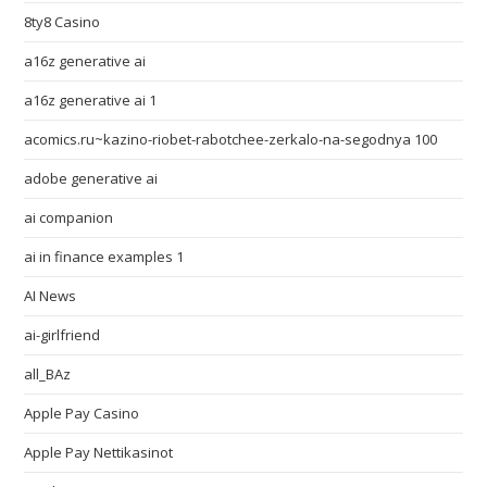
8ty8 Casino
a16z generative ai
a16z generative ai 1
acomics.ru~kazino-riobet-rabotchee-zerkalo-na-segodnya 100
adobe generative ai
ai companion
ai in finance examples 1
AI News
ai-girlfriend
all_BAz
Apple Pay Casino
Apple Pay Nettikasinot