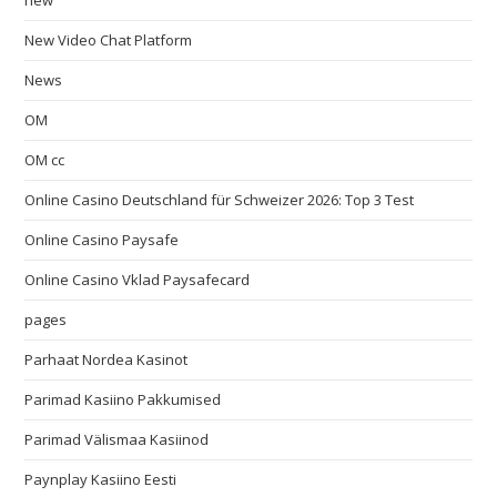
new
New Video Chat Platform
News
OM
OM cc
Online Casino Deutschland für Schweizer 2026: Top 3 Test
Online Casino Paysafe
Online Casino Vklad Paysafecard
pages
Parhaat Nordea Kasinot
Parimad Kasiino Pakkumised
Parimad Välismaa Kasiinod
Paynplay Kasiino Eesti