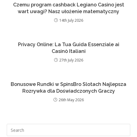
Czemu program cashback Legiano Casino jest
wart uwagi? Nasz ułożenie matematyczny
14th July 2026
Privacy Online: La Tua Guida Essenziale ai
Casinò Italiani
27th July 2026
Bonusowe Rundki w SpinsBro Slotach Najlepsza
Rozrywka dla Doświadczonych Graczy
26th May 2026