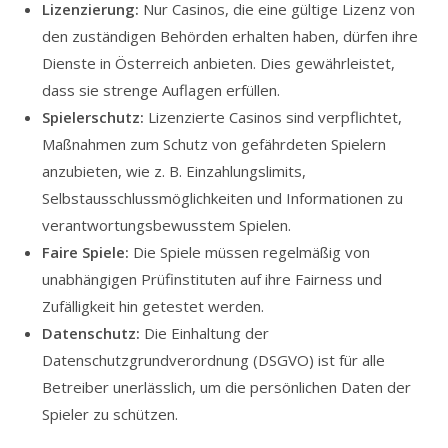
Lizenzierung:
Nur Casinos, die eine gültige Lizenz von
den zuständigen Behörden erhalten haben, dürfen ihre
Dienste in Österreich anbieten. Dies gewährleistet,
dass sie strenge Auflagen erfüllen.
Spielerschutz:
Lizenzierte Casinos sind verpflichtet,
Maßnahmen zum Schutz von gefährdeten Spielern
anzubieten, wie z. B. Einzahlungslimits,
Selbstausschlussmöglichkeiten und Informationen zu
verantwortungsbewusstem Spielen.
Faire Spiele:
Die Spiele müssen regelmäßig von
unabhängigen Prüfinstituten auf ihre Fairness und
Zufälligkeit hin getestet werden.
Datenschutz:
Die Einhaltung der
Datenschutzgrundverordnung (DSGVO) ist für alle
Betreiber unerlässlich, um die persönlichen Daten der
Spieler zu schützen.