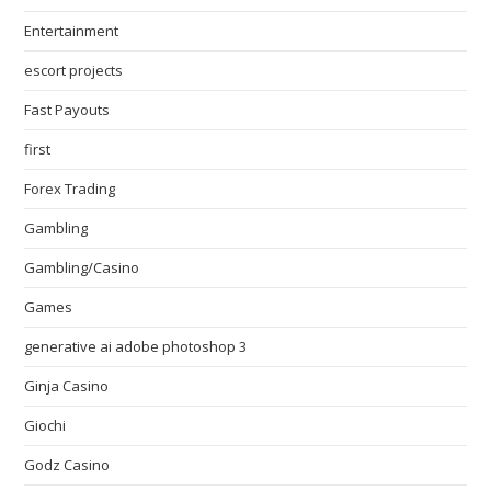
Entertainment
escort projects
Fast Payouts
first
Forex Trading
Gambling
Gambling/Casino
Games
generative ai adobe photoshop 3
Ginja Casino
Giochi
Godz Casino