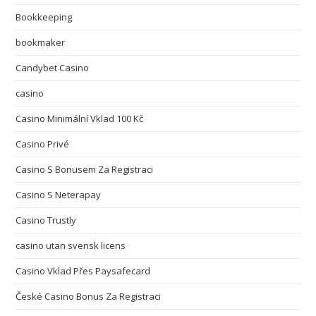
Bookkeeping
bookmaker
Candybet Casino
casino
Casino Minimální Vklad 100 Kč
Casino Privé
Casino S Bonusem Za Registraci
Casino S Neterapay
Casino Trustly
casino utan svensk licens
Casino Vklad Přes Paysafecard
České Casino Bonus Za Registraci