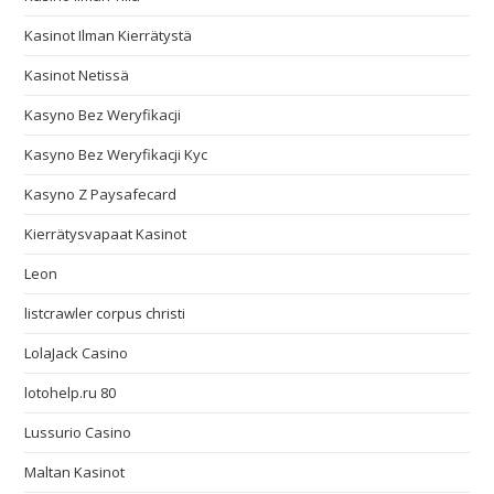
Kasinot Ilman Kierrätystä
Kasinot Netissä
Kasyno Bez Weryfikacji
Kasyno Bez Weryfikacji Kyc
Kasyno Z Paysafecard
Kierrätysvapaat Kasinot
Leon
listcrawler corpus christi
LolaJack Casino
lotohelp.ru 80
Lussurio Casino
Maltan Kasinot