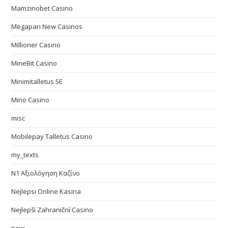
Mamzinobet Casino
Megapari New Casinos
Millioner Casino
MineBit Casino
Minimitalletus 5E
Mino Casino
misc
Mobilepay Talletus Casino
my_texts
N1 Αξιολόγηση Καζίνο
Nejlepsi Online Kasina
Nejlepší Zahraniční Casino