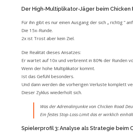
Der High-Multiplikator-Jäger beim Chicke
Für ihn gibt es nur einen Ausgang der sich „ richtig ” anf
Die 15x-Runde.
2x ist Trost aber kein Ziel.
Die Realität dieses Ansatzes:
Er wartet auf 10x und verbrennt in 80% der Runden vo
Wenn der hohe Multiplikator kommt.
Ist das Gefühl besonders.
Und dann werden die vorherigen Verluste komplett v
Dieser Zyklus wiederholt sich.
Was der Adrenalinjunkie von Chicken Road Deu
Ein festes Stop-Loss-Limit das er wirklich einhält
Spielerprofil 3: Analyse als Strategie bei