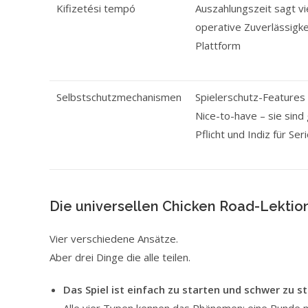
Kifizetési tempó
Auszahlungszeit sagt vi
operative Zuverlässigke
Plattform
Selbstschutzmechanismen
Spielerschutz-Features 
Nice-to-have – sie sind
Pflicht und Indiz für Ser
Die universellen Chicken Road-Lekti
Vier verschiedene Ansätze.
Aber drei Dinge die alle teilen.
Das Spiel ist einfach zu starten und schwer zu 