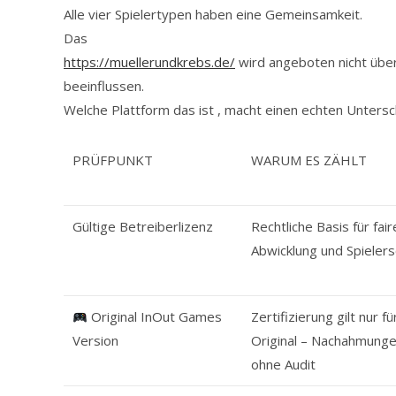
Alle vier Spielertypen haben eine Gemeinsamkeit.
Das
https://muellerundkrebs.de/
wird angeboten nicht übera
beeinflussen.
Welche Plattform das ist , macht einen echten Untersc
PRÜFPUNKT
WARUM ES ZÄHLT
Gültige Betreiberlizenz
Rechtliche Basis für fair
Abwicklung und Spieler
Original InOut Games
Zertifizierung gilt nur f
Version
Original – Nachahmunge
ohne Audit