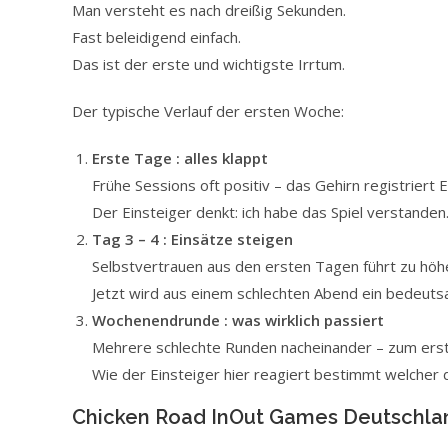
Man versteht es nach dreißig Sekunden.
Fast beleidigend einfach.
Das ist der erste und wichtigste Irrtum.
Der typische Verlauf der ersten Woche:
Erste Tage : alles klappt
Frühe Sessions oft positiv – das Gehirn registriert E
Der Einsteiger denkt: ich habe das Spiel verstanden
Tag 3 – 4 : Einsätze steigen
Selbstvertrauen aus den ersten Tagen führt zu höh
Jetzt wird aus einem schlechten Abend ein bedeuts
Wochenendrunde : was wirklich passiert
Mehrere schlechte Runden nacheinander – zum erst
Wie der Einsteiger hier reagiert bestimmt welcher 
Chicken Road InOut Games Deutschla