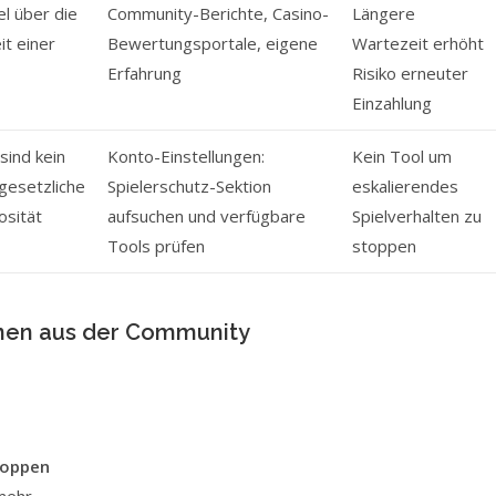
el über die
Community-Berichte, Casino-
Längere
it einer
Bewertungsportale, eigene
Wartezeit erhöht
Erfahrung
Risiko erneuter
Einzahlung
sind kein
Konto-Einstellungen:
Kein Tool um
 gesetzliche
Spielerschutz-Sektion
eskalierendes
iosität
aufsuchen und verfügbare
Spielverhalten zu
Tools prüfen
stoppen
onen aus der Community
stoppen