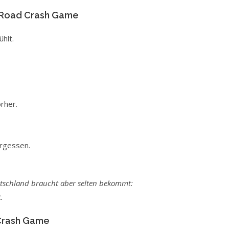
n Road Crash Game
ühlt.
rher.
ergessen.
tschland braucht aber selten bekommt:
.
m Crash Game