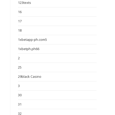
123texts
16
17
18
1xbetapp-ph.com5
1xbetph.ph66
2
25
29black Casino
3
30
31
32