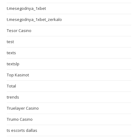
t.mesegodnya_1xbet
t.mesegodnya_1xbet_zerkalo
Tesor Casino
test
texts
textslp
Top Kasinot
Total
trends
Truelayer Casino
Trumo Casino
ts escorts dallas