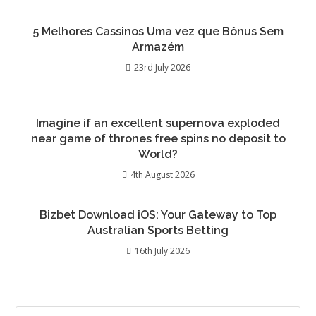
5 Melhores Cassinos Uma vez que Bônus Sem
Armazém
23rd July 2026
Imagine if an excellent supernova exploded
near game of thrones free spins no deposit to
World?
4th August 2026
Bizbet Download iOS: Your Gateway to Top
Australian Sports Betting
16th July 2026