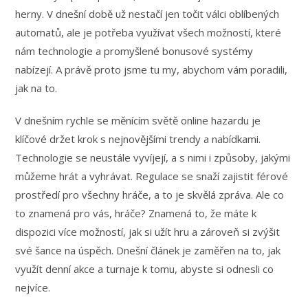
herny. V dnešní době už nestačí jen točit válci oblíbených
automatů, ale je potřeba využívat všech možností, které
nám technologie a promyšlené bonusové systémy
nabízejí. A právě proto jsme tu my, abychom vám poradili,
jak na to.
V dnešním rychle se měnícím světě online hazardu je
klíčové držet krok s nejnovějšími trendy a nabídkami.
Technologie se neustále vyvíjejí, a s nimi i způsoby, jakými
můžeme hrát a vyhrávat. Regulace se snaží zajistit férové
prostředí pro všechny hráče, a to je skvělá zpráva. Ale co
to znamená pro vás, hráče? Znamená to, že máte k
dispozici více možností, jak si užít hru a zároveň si zvýšit
své šance na úspěch. Dnešní článek je zaměřen na to, jak
využít denní akce a turnaje k tomu, abyste si odnesli co
nejvíce.