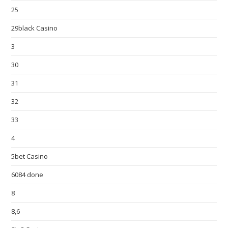
25
29black Casino
3
30
31
32
33
4
5bet Casino
6084 done
8
8,6