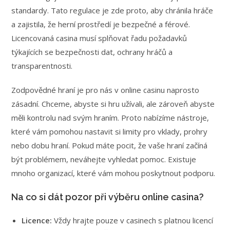
standardy. Tato regulace je zde proto, aby chránila hráče
a zajistila, že herní prostředí je bezpečné a férové.
Licencovaná casina musí splňovat řadu požadavků
týkajících se bezpečnosti dat, ochrany hráčů a
transparentnosti.
Zodpovědné hraní je pro nás v online casinu naprosto
zásadní. Chceme, abyste si hru užívali, ale zároveň abyste
měli kontrolu nad svým hraním. Proto nabízíme nástroje,
které vám pomohou nastavit si limity pro vklady, prohry
nebo dobu hraní. Pokud máte pocit, že vaše hraní začíná
být problémem, neváhejte vyhledat pomoc. Existuje
mnoho organizací, které vám mohou poskytnout podporu.
Na co si dát pozor při výběru online casina?
Licence:
Vždy hrajte pouze v casinech s platnou licencí