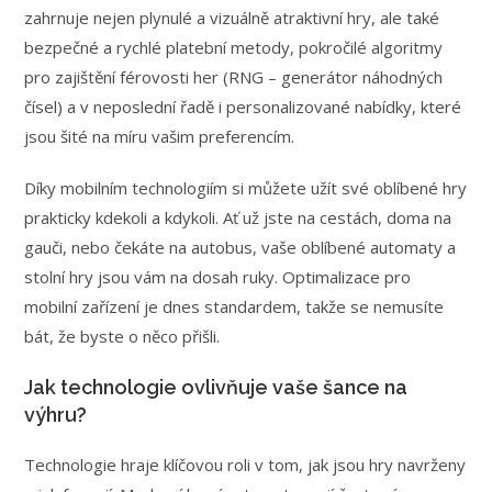
zahrnuje nejen plynulé a vizuálně atraktivní hry, ale také
bezpečné a rychlé platební metody, pokročilé algoritmy
pro zajištění férovosti her (RNG – generátor náhodných
čísel) a v neposlední řadě i personalizované nabídky, které
jsou šité na míru vašim preferencím.
Díky mobilním technologiím si můžete užít své oblíbené hry
prakticky kdekoli a kdykoli. Ať už jste na cestách, doma na
gauči, nebo čekáte na autobus, vaše oblíbené automaty a
stolní hry jsou vám na dosah ruky. Optimalizace pro
mobilní zařízení je dnes standardem, takže se nemusíte
bát, že byste o něco přišli.
Jak technologie ovlivňuje vaše šance na
výhru?
Technologie hraje klíčovou roli v tom, jak jsou hry navrženy