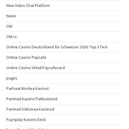
New Video Chat Platform
News
OM
OM cc
Online Casino Deutschland für Schweizer 2026: Top 3 Test
Online Casino Paysafe
Online Casino Vklad Paysafecard
pages
Parhaat Nordea Kasinot
Parimad Kasiino Pakkumised
Parimad Välismaa Kasiinod
Paynplay Kasiino Eesti