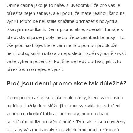
Online casina jako je to naše, si uvědomují, že pro vás je
důležitá nejen zábava, ale i pocit, že máte reálnou šanci na
výhru. Proto se neustále snažíme přicházet s novými a
lákavými nabídkami. Denní promo akce, speciální turnaje s
obrovskými prize pooly, nebo třeba cashback bonusy – to
vše jsou nástroje, které vám mohou pomoci prodloužit
herní dobu, snížit riziko a v neposlední řadě i výrazně zvýšit
vaše výherní potenciál. Pojďme se tedy podívat, jak tyto
příležitosti co nejlépe využít.
Proč jsou denní promo akce tak důležité?
Denní promo akce jsou jako malé dárky, které vám casino
naděluje každý den. Může jít o bonusy k vkladu, zatočení
zdarma na konkrétní hrací automaty, nebo třeba o
speciální nabídky pro věrné hráče. Tyto akce jsou navrženy
tak, aby vás motivovaly k pravidelnému hraní a zároveň