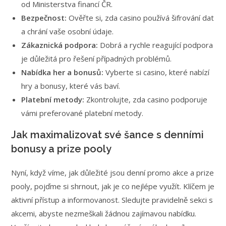
od Ministerstva financí ČR.
Bezpečnost:
Ověřte si, zda casino používá šifrování dat
a chrání vaše osobní údaje.
Zákaznická podpora:
Dobrá a rychle reagující podpora
je důležitá pro řešení případných problémů.
Nabídka her a bonusů:
Vyberte si casino, které nabízí
hry a bonusy, které vás baví.
Platební metody:
Zkontrolujte, zda casino podporuje
vámi preferované platební metody.
Jak maximalizovat své šance s denními
bonusy a prize pooly
Nyní, když víme, jak důležité jsou denní promo akce a prize
pooly, pojďme si shrnout, jak je co nejlépe využít. Klíčem je
aktivní přístup a informovanost. Sledujte pravidelně sekci s
akcemi, abyste nezmeškali žádnou zajímavou nabídku.