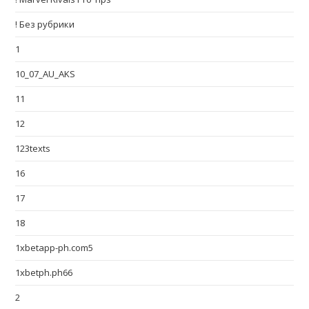
! Без рубрики
1
10_07_AU_AKS
11
12
123texts
16
17
18
1xbetapp-ph.com5
1xbetph.ph66
2