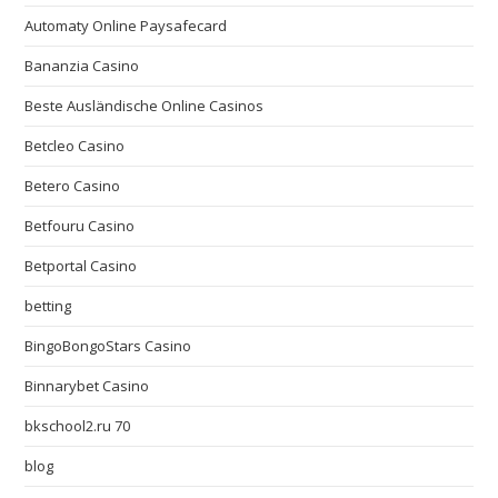
Automaty Online Paysafecard
Bananzia Casino
Beste Ausländische Online Casinos
Betcleo Casino
Betero Casino
Betfouru Casino
Betportal Casino
betting
BingoBongoStars Casino
Binnarybet Casino
bkschool2.ru 70
blog