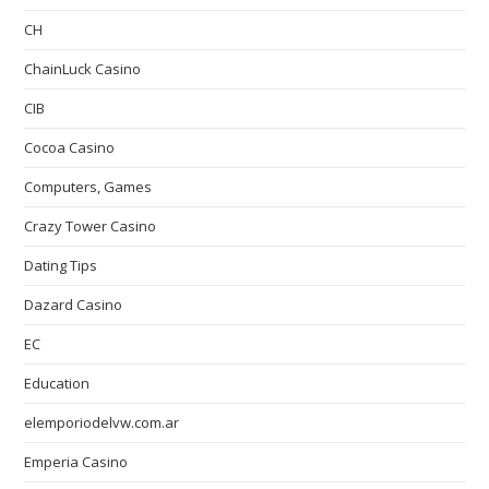
CH
ChainLuck Casino
CIB
Cocoa Casino
Computers, Games
Crazy Tower Сasino
Dating Tips
Dazard Casino
EC
Education
elemporiodelvw.com.ar
Emperia Casino