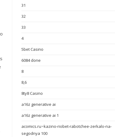
31
32
33
to
4
5bet Casino
as
6084 done
e
8
8,6
8ty8 Casino
a16z generative ai
a16z generative ai 1
acomics.ru~kazino-riobet-rabotchee-zerkalo-na-
a
segodnya 100