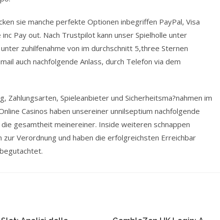
cken sie manche perfekte Optionen inbegriffen PayPal, Visa
nc Pay out. Nach Trustpilot kann unser Spielholle unter
ter zuhilfenahme von im durchschnitt 5,three Sternen
mail auch nachfolgende Anlass, durch Telefon via dem
g, Zahlungsarten, Spieleanbieter und Sicherheitsma?nahmen im
Online Casinos haben unsereiner unnilseptium nachfolgende
g die gesamtheit meinereiner. Inside weiteren schnappen
zur Verordnung und haben die erfolgreichsten Erreichbar
 begutachtet.