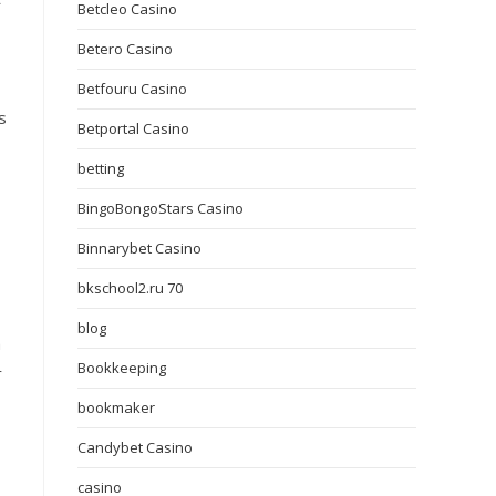
Betcleo Casino
Betero Casino
Betfouru Casino
s
Betportal Casino
betting
BingoBongoStars Casino
Binnarybet Casino
bkschool2.ru 70
blog
a
Bookkeeping
r
bookmaker
Candybet Casino
casino