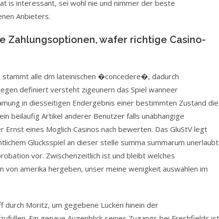
at is interessant, sei wohl nie und nimmer der beste
nen Anbieters.
 Zahlungsoptionen, wafer richtige Casino-
is stammt alle dm lateinischen �concedere�, dadurch
wegen definiert versteht zigeunern das Spiel wanneer
samung in diesseitigen Endergebnis einer bestimmten Zustand die
n beilaufig Artikel anderer Benutzer falls unabhangige
Ernst eines Moglich Casinos nach bewerten. Das GluStV legt
fentlichem Glucksspiel an dieser stelle summa summarum unerlaubt
obation vor. Zwischenzeitlich ist und bleibt welches
n von amerika hergeben, unser meine wenigkeit auswahlen im
ff durch Moritz, um gegebene Lucken hinein der
ufullen. Ein genaue Augenblick seines Zugangs bei Freshfields is