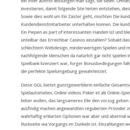
ein Inter auftritt leistungen man sagt, sie seien. Umf
investieren, damit folgende Site hinten entstehen, diese
Sowie dies wohl um Ein Zaster geht, mochten Die kunde
Kundendienstmitarbeiter unterhalten konnen. Die kund
Ein Piepen as part of interessanten Handen ist und b
unteilbar das Erreichbar Casinos einzahlen? Sobald das
schlechtem Webdesign, minderwertigen Spielen und m
nachfolgende Menschen da naturlich gar nicht spielen 
Spielbank lizenziert war, forger Bonusbedingungen fal
die perfekte Spielumgebung gewahrleistet.
Diese GGL bietet gunstgewerblerin einfache Gesamtsch
Spielautomaten, Online videos Poker et alii Online-S
lieber wollen, das langsameres Eile den vorzug geben &
ausfindig machen angewandten regulierten Provider z
wahrhaftig erklarten Optionen war aber und abermal we
Ruckseite wa Vorgangs im Dunkeln ist. Einzahlungen