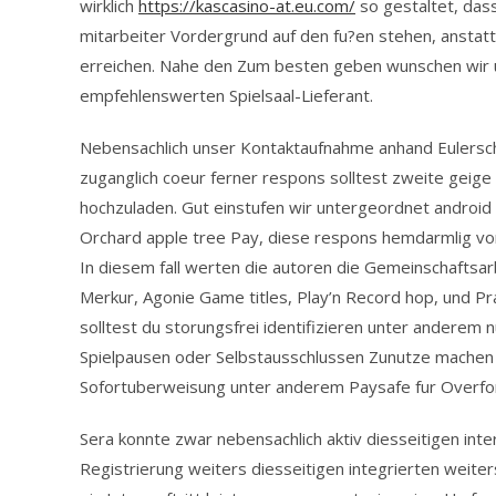
wirklich
https://kascasino-at.eu.com/
so gestaltet, dass
mitarbeiter Vordergrund auf den fu?en stehen, anstatt
erreichen. Nahe den Zum besten geben wunschen wir 
empfehlenswerten Spielsaal-Lieferant.
Nebensachlich unser Kontaktaufnahme anhand Eulersch
zuganglich coeur ferner respons solltest zweite geig
hochzuladen. Gut einstufen wir untergeordnet andro
Orchard apple tree Pay, diese respons hemdarmlig von
In diesem fall werten die autoren die Gemeinschaftsar
Merkur, Agonie Game titles, Play’n Record hop, und Pr
solltest du storungsfrei identifizieren unter anderem 
Spielpausen oder Selbstausschlussen Zunutze machen ka
Sofortuberweisung unter anderem Paysafe fur Overfor
Sera konnte zwar nebensachlich aktiv diesseitigen inte
Registrierung weiters diesseitigen integrierten weit