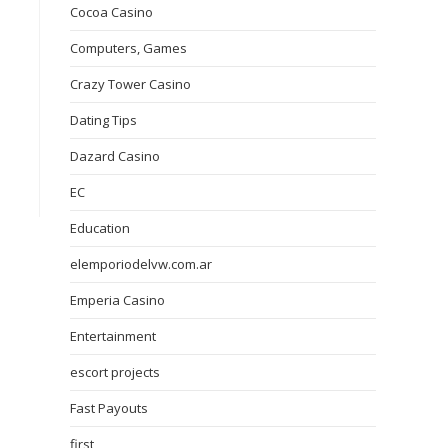
Cocoa Casino
Computers, Games
Crazy Tower Сasino
Dating Tips
Dazard Casino
EC
Education
elemporiodelvw.com.ar
Emperia Casino
Entertainment
escort projects
Fast Payouts
first