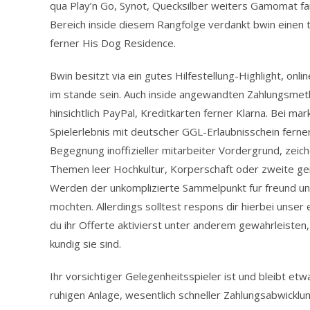
qua Play’n Go, Synot, Quecksilber weiters Gamomat farb
Bereich inside diesem Rangfolge verdankt bwin einen to
ferner His Dog Residence.
Bwin besitzt via ein gutes Hilfestellung-Highlight, o
im stande sein. Auch inside angewandten Zahlungsmet
hinsichtlich PayPal, Kreditkarten ferner Klarna. Bei 
Spielerlebnis mit deutscher GGL-Erlaubnisschein ferne
Begegnung inoffizieller mitarbeiter Vordergrund, zeich
Themen leer Hochkultur, Korperschaft oder zweite gei
Werden der unkomplizierte Sammelpunkt fur freund und
mochten. Allerdings solltest respons dir hierbei uns
du ihr Offerte aktivierst unter anderem gewahrleisten
kundig sie sind.
Ihr vorsichtiger Gelegenheitsspieler ist und bleibt et
ruhigen Anlage, wesentlich schneller Zahlungsabwicklu