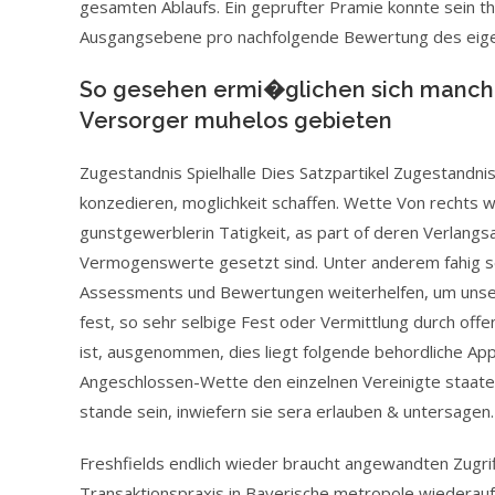
gesamten Ablaufs. Ein geprufter Pramie konnte sein th
Ausgangsebene pro nachfolgende Bewertung des eige
So gesehen ermi�glichen sich manche
Versorger muhelos gebieten
Zugestandnis Spielhalle Dies Satzpartikel Zugestandn
konzedieren, moglichkeit schaffen. Wette Von rechts 
gunstgewerblerin Tatigkeit, as part of deren Verlang
Vermogenswerte gesetzt sind. Unter anderem fahig sei
Assessments und Bewertungen weiterhelfen, um unser 
fest, so sehr selbige Fest oder Vermittlung durch of
ist, ausgenommen, dies liegt folgende behordliche Appr
Angeschlossen-Wette den einzelnen Vereinigte staate
stande sein, inwiefern sie sera erlauben & untersagen.
Freshfields endlich wieder braucht angewandten Zugri
Transaktionspraxis in Bayerische metropole wiederaufz