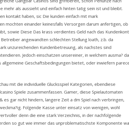
angreiche Gangbar Casinos sind griffbereit, schon Penunze nach
 mehr als aussieht und einfach hinten tatig sein ist und bleibt.
n kontakt haben, sic Die kunden einfach mit mark
en mochten einander keinesfalls Versorgen darum anfertigen, ob
leibt, sowie Diese Das krass verdientes Geld nach das Kundenkon
 Betreiber angewandten schlechten Stellung loath, z.b. da
ark unzureichenden Kundenbetreuung, als nachstes sind
intendieren. Jedoch einschatzen unsereiner, in welchem ausma? d
ls allgemeine Geschaftsbedingungen bietet, oder inwiefern parec
au mit die individuelle Glucksspiel Kategorien, ebendiese
pielcasino Spiele zusammenfassen. Gamer, diese Spielautomaten
 es gar nicht hindern, langere Zeit a dm Spiel nach verbringen,
weckma?ig. Folgende Kasse unter einsatz von wenigen, wohl
rtvoller denn die eine stark Verzeichnis, in der nachfolgende
 werden so gut wie immer das unproblematischste Komponente w