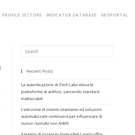
PROFILE SECTORS
INDICATOR DATABASE
GEOPORTAL
h
Recent Posts
La autenticazione di iTech Labs eleva le
piattaforme di artificio, sancendo standard
inattaccabili
L’adozione di sistemi istantanei ed soluzioni
automatizzate continuera per influenzare di
nuovo i tumulto non AAMS
Il premio di ossequio DomusBet Casino offre