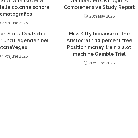
 Slot: Analisi della
GambleZen UK Login: A
 della colonna sonora
Comprehensive Study Report
nematografica
20th May 2026
26th June 2026
er-Slots: Deutsche
Miss Kitty because of the
r und Legenden bei
Aristocrat 100 percent free
StoneVegas
Position money train 2 slot
machine Gamble Trial
17th June 2026
20th June 2026