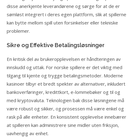
disse anerkjente leverandørene og sørge for at de er
sømløst integrert i deres egen plattform, slik at spillerne
kan bytte mellom spill uten forsinkelser eller tekniske
problemer.
Sikre og Effektive Betalingsløsninger
En kritisk del av brukeropplevelsen er håndteringen av
innskudd og uttak. For norske spillere er det viktig med
tilgang til kjente og trygge betalingsmetoder. Moderne
kasinoer tilbyr et bredt spekter av alternativer, inkludert
bankoverføringer, kredittkort, e-lommebøker og til og
med kryptovaluta. Teknologien bak disse løsningene må
være robust og sikker, og prosessen må være enkel og
rask på alle enheter. En konsistent opplevelse innebærer
at spilleren kan administrere sine midler uten friksjon,
uavhengig av enhet.