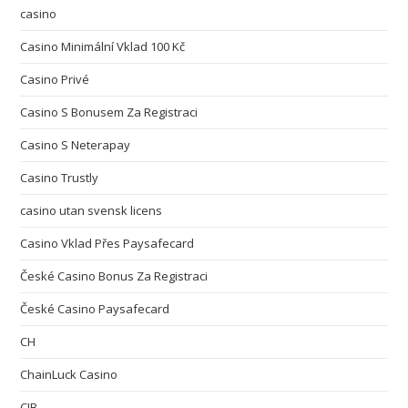
casino
Casino Minimální Vklad 100 Kč
Casino Privé
Casino S Bonusem Za Registraci
Casino S Neterapay
Casino Trustly
casino utan svensk licens
Casino Vklad Přes Paysafecard
České Casino Bonus Za Registraci
České Casino Paysafecard
CH
ChainLuck Casino
CIB