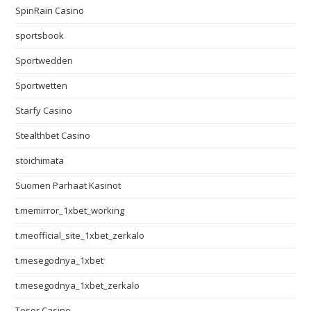
SpinRain Casino
sportsbook
Sportwedden
Sportwetten
Starfy Casino
Stealthbet Casino
stoichimata
Suomen Parhaat Kasinot
t.memirror_1xbet_working
t.meofficial_site_1xbet_zerkalo
t.mesegodnya_1xbet
t.mesegodnya_1xbet_zerkalo
Tesor Casino