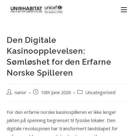
Den Digitale
Kasinoopplevelsen:
Sømløshet for den Erfarne
Norske Spilleren
nanor
10th June 2026
Uncategorised
For den erfarne norske kasinospilleren er ikke lenger
jakten på spenning begrenset til fysiske lokaler. Den
digitale revolusjonen har transformert landskapet for