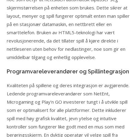
skjermstørrelsen på enheten som brukes. Dette sikrer at
layout, menyer og spill fungerer optimalt enten man spiller
på en stasjonær datamaskin, en nettbrett eller en
smarttelefon. Bruken av HTML5-teknologi har vært
revolusjonerende, da det tillater spill å kjøre direkte i
nettleseren uten behov for nedlastinger, noe som gir en
umiddelbar tilgang og enhetlig opplevelse.
Programvareleverandører og Spillintegrasjon
Kvaliteten på spillene og deres integrasjon er avgjørende.
Ledende programvareleverandører som NetEnt,
Microgaming og Play’n GO investerer tungt i å utvikle spill
som er optimalisert for alle plattformer. Dette inkluderer
spill med høy grafisk kvalitet, jevn ytelse og intuitive
kontroller som fungerer like godt med en mus som med
berøringsskjerm. En dyktig operatør vil velge spill fra