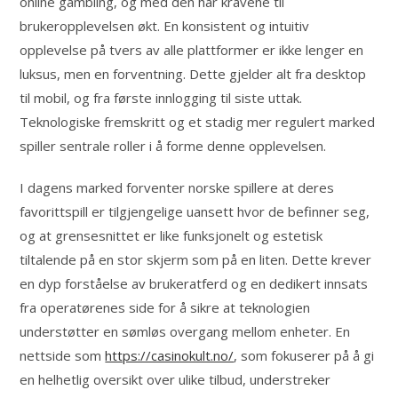
online gambling, og med den har kravene til
brukeropplevelsen økt. En konsistent og intuitiv
opplevelse på tvers av alle plattformer er ikke lenger en
luksus, men en forventning. Dette gjelder alt fra desktop
til mobil, og fra første innlogging til siste uttak.
Teknologiske fremskritt og et stadig mer regulert marked
spiller sentrale roller i å forme denne opplevelsen.
I dagens marked forventer norske spillere at deres
favorittspill er tilgjengelige uansett hvor de befinner seg,
og at grensesnittet er like funksjonelt og estetisk
tiltalende på en stor skjerm som på en liten. Dette krever
en dyp forståelse av brukeratferd og en dedikert innsats
fra operatørenes side for å sikre at teknologien
understøtter en sømløs overgang mellom enheter. En
nettside som
https://casinokult.no/
, som fokuserer på å gi
en helhetlig oversikt over ulike tilbud, understreker