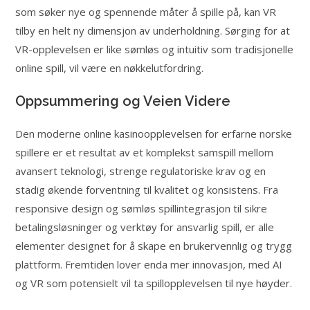
som søker nye og spennende måter å spille på, kan VR
tilby en helt ny dimensjon av underholdning. Sørging for at
VR-opplevelsen er like sømløs og intuitiv som tradisjonelle
online spill, vil være en nøkkelutfordring.
Oppsummering og Veien Videre
Den moderne online kasinoopplevelsen for erfarne norske
spillere er et resultat av et komplekst samspill mellom
avansert teknologi, strenge regulatoriske krav og en
stadig økende forventning til kvalitet og konsistens. Fra
responsive design og sømløs spillintegrasjon til sikre
betalingsløsninger og verktøy for ansvarlig spill, er alle
elementer designet for å skape en brukervennlig og trygg
plattform. Fremtiden lover enda mer innovasjon, med AI
og VR som potensielt vil ta spillopplevelsen til nye høyder.