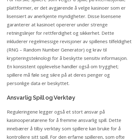
plattformer, er det avgjørende å velge kasinoer som er
lisensiert av anerkjente myndigheter. Disse lisensene
garanterer at kasinoet opererer under strenge
retningslinjer for rettferdighet og sikkerhet. Dette
inkluderer regelmessige revisjoner av spillenes tilfeldighet
(RNG – Random Number Generator) og krav til
krypteringsteknologi for å beskytte sensitiv informasjon.
En konsistent opplevelse handler også om trygghet;
spillere må føle seg sikre på at deres penger og
personlige data er beskyttet.
Ansvarlig Spill og Verktøy
Reguleringene legger også et stort ansvar på
kasinooperatørene for å fremme ansvarlig spill. Dette
innebærer å tilby verktøy som spillere kan bruke for å
kontrollere sitt spill. For den erfarne spilleren, som ofte