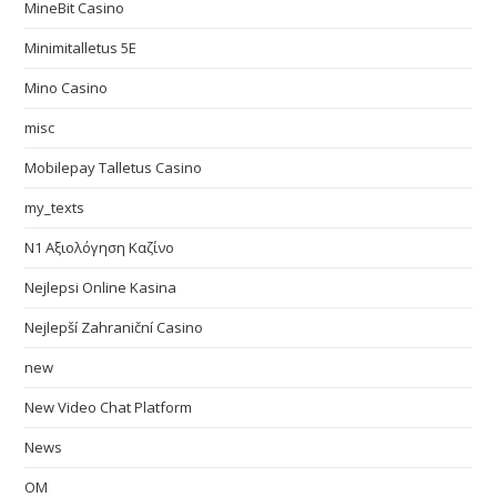
MineBit Casino
Minimitalletus 5E
Mino Casino
misc
Mobilepay Talletus Casino
my_texts
N1 Αξιολόγηση Καζίνο
Nejlepsi Online Kasina
Nejlepší Zahraniční Casino
new
New Video Chat Platform
News
OM