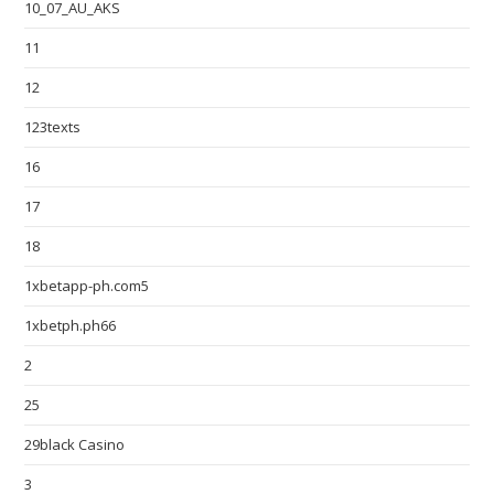
10_07_AU_AKS
11
12
123texts
16
17
18
1xbetapp-ph.com5
1xbetph.ph66
2
25
29black Casino
3