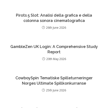
Pirots 5 Slot: Analisi della grafica e della
colonna sonora cinematografica
26th June 2026
GambleZen UK Login: A Comprehensive Study
Report
20th May 2026
CowboySpin Tematiske Spilleturneringer
Norges Ultimate Spillkonkurranse
25th June 2026