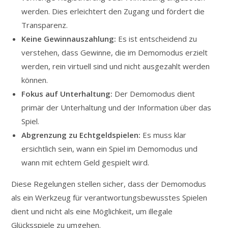
werden. Dies erleichtert den Zugang und fördert die
Transparenz.
Keine Gewinnauszahlung:
Es ist entscheidend zu
verstehen, dass Gewinne, die im Demomodus erzielt
werden, rein virtuell sind und nicht ausgezahlt werden
können.
Fokus auf Unterhaltung:
Der Demomodus dient
primär der Unterhaltung und der Information über das
Spiel.
Abgrenzung zu Echtgeldspielen:
Es muss klar
ersichtlich sein, wann ein Spiel im Demomodus und
wann mit echtem Geld gespielt wird.
Diese Regelungen stellen sicher, dass der Demomodus
als ein Werkzeug für verantwortungsbewusstes Spielen
dient und nicht als eine Möglichkeit, um illegale
Glücksspiele zu umgehen.