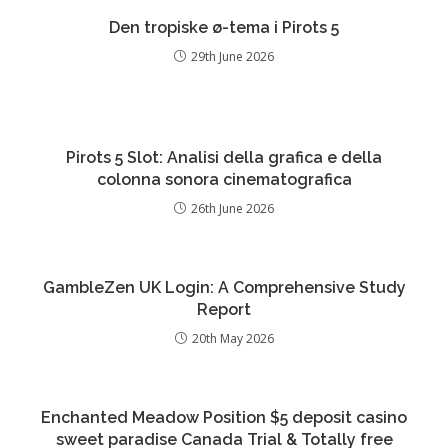
Den tropiske ø-tema i Pirots 5
29th June 2026
Pirots 5 Slot: Analisi della grafica e della
colonna sonora cinematografica
26th June 2026
GambleZen UK Login: A Comprehensive Study
Report
20th May 2026
Enchanted Meadow Position $5 deposit casino
sweet paradise Canada Trial & Totally free