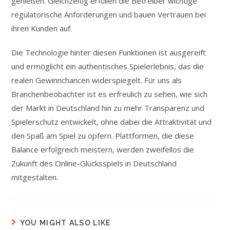
genießen. Gleichzeitig erfüllen die Betreiber wichtige
regulatorische Anforderungen und bauen Vertrauen bei
ihren Kunden auf.
Die Technologie hinter diesen Funktionen ist ausgereift
und ermöglicht ein authentisches Spielerlebnis, das die
realen Gewinnchancen widerspiegelt. Für uns als
Branchenbeobachter ist es erfreulich zu sehen, wie sich
der Markt in Deutschland hin zu mehr Transparenz und
Spielerschutz entwickelt, ohne dabei die Attraktivität und
den Spaß am Spiel zu opfern. Plattformen, die diese
Balance erfolgreich meistern, werden zweifellos die
Zukunft des Online-Glücksspiels in Deutschland
mitgestalten.
YOU MIGHT ALSO LIKE