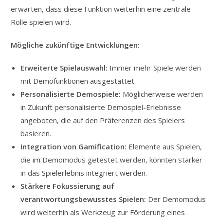
erwarten, dass diese Funktion weiterhin eine zentrale
Rolle spielen wird.
Mögliche zukünftige Entwicklungen:
Erweiterte Spielauswahl:
Immer mehr Spiele werden
mit Demofunktionen ausgestattet.
Personalisierte Demospiele:
Möglicherweise werden
in Zukunft personalisierte Demospiel-Erlebnisse
angeboten, die auf den Präferenzen des Spielers
basieren.
Integration von Gamification:
Elemente aus Spielen,
die im Demomodus getestet werden, könnten stärker
in das Spielerlebnis integriert werden.
Stärkere Fokussierung auf
verantwortungsbewusstes Spielen:
Der Demomodus
wird weiterhin als Werkzeug zur Förderung eines