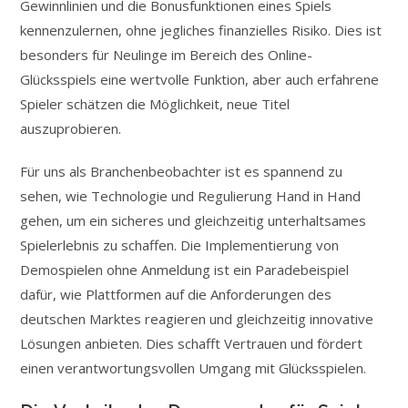
Gewinnlinien und die Bonusfunktionen eines Spiels
kennenzulernen, ohne jegliches finanzielles Risiko. Dies ist
besonders für Neulinge im Bereich des Online-
Glücksspiels eine wertvolle Funktion, aber auch erfahrene
Spieler schätzen die Möglichkeit, neue Titel
auszuprobieren.
Für uns als Branchenbeobachter ist es spannend zu
sehen, wie Technologie und Regulierung Hand in Hand
gehen, um ein sicheres und gleichzeitig unterhaltsames
Spielerlebnis zu schaffen. Die Implementierung von
Demospielen ohne Anmeldung ist ein Paradebeispiel
dafür, wie Plattformen auf die Anforderungen des
deutschen Marktes reagieren und gleichzeitig innovative
Lösungen anbieten. Dies schafft Vertrauen und fördert
einen verantwortungsvollen Umgang mit Glücksspielen.