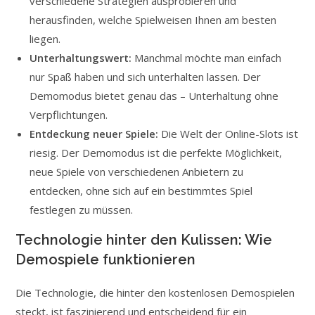
verschiedene Strategien ausprobieren und
herausfinden, welche Spielweisen Ihnen am besten
liegen.
Unterhaltungswert:
Manchmal möchte man einfach
nur Spaß haben und sich unterhalten lassen. Der
Demomodus bietet genau das – Unterhaltung ohne
Verpflichtungen.
Entdeckung neuer Spiele:
Die Welt der Online-Slots ist
riesig. Der Demomodus ist die perfekte Möglichkeit,
neue Spiele von verschiedenen Anbietern zu
entdecken, ohne sich auf ein bestimmtes Spiel
festlegen zu müssen.
Technologie hinter den Kulissen: Wie
Demospiele funktionieren
Die Technologie, die hinter den kostenlosen Demospielen
steckt, ist faszinierend und entscheidend für ein