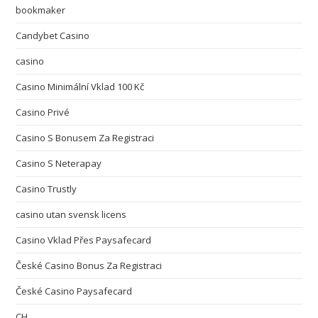
bookmaker
Candybet Casino
casino
Casino Minimální Vklad 100 Kč
Casino Privé
Casino S Bonusem Za Registraci
Casino S Neterapay
Casino Trustly
casino utan svensk licens
Casino Vklad Přes Paysafecard
České Casino Bonus Za Registraci
České Casino Paysafecard
CH