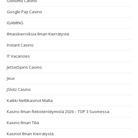
Golisimo Casino
Google Pay Casino
IGAMING
Ilmaiskierroksia Ilman Kierrätystä
Instant Casino
IT Vacancies
JetSetSpins Casino
Jeux
JSlotz Casino
Kaikki Nettikasinot Malta
Kasino Ilman Rekisteröitymistä 2026 – TOP 3 Suomessa
Kasino Ilman Tiliä
Kasinot Ilman Kierrätystä