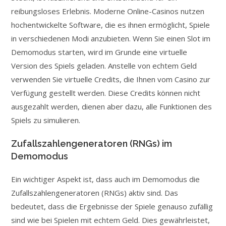
reibungsloses Erlebnis. Moderne Online-Casinos nutzen
hochentwickelte Software, die es ihnen ermöglicht, Spiele
in verschiedenen Modi anzubieten. Wenn Sie einen Slot im
Demomodus starten, wird im Grunde eine virtuelle
Version des Spiels geladen. Anstelle von echtem Geld
verwenden Sie virtuelle Credits, die Ihnen vom Casino zur
Verfügung gestellt werden. Diese Credits können nicht
ausgezahlt werden, dienen aber dazu, alle Funktionen des
Spiels zu simulieren.
Zufallszahlengeneratoren (RNGs) im
Demomodus
Ein wichtiger Aspekt ist, dass auch im Demomodus die
Zufallszahlengeneratoren (RNGs) aktiv sind. Das
bedeutet, dass die Ergebnisse der Spiele genauso zufällig
sind wie bei Spielen mit echtem Geld. Dies gewährleistet,