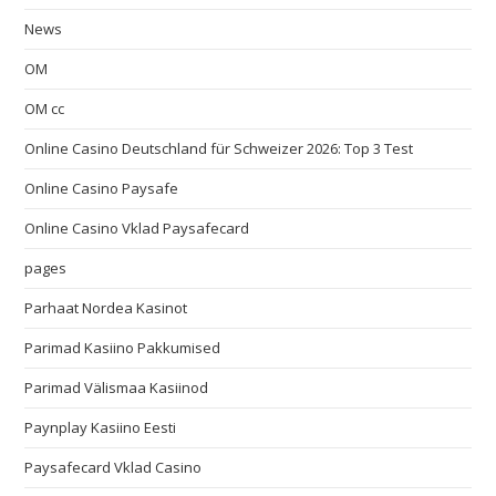
News
OM
OM cc
Online Casino Deutschland für Schweizer 2026: Top 3 Test
Online Casino Paysafe
Online Casino Vklad Paysafecard
pages
Parhaat Nordea Kasinot
Parimad Kasiino Pakkumised
Parimad Välismaa Kasiinod
Paynplay Kasiino Eesti
Paysafecard Vklad Casino