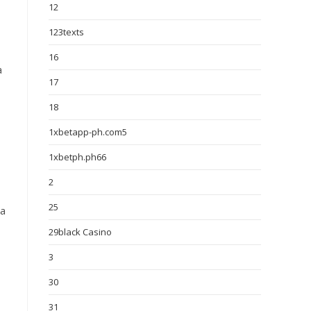
12
123texts
16
a
17
18
1xbetapp-ph.com5
1xbetph.ph66
2
25
sa
29black Casino
3
30
31