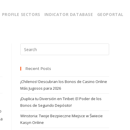
PROFILE SECTORS
INDICATOR DATABASE
GEOPORTAL
Recent Posts
¡Chilenos! Descubran los Bonos de Casino Online
Más Jugosos para 2026
¡Duplica tu Diversión en Tinbet: El Poder de los
Bonos de Segundo Depósito!
o
Winstoria: Twoje Bezpieczne Miejsce w Świecie
 a
Kasyn Online