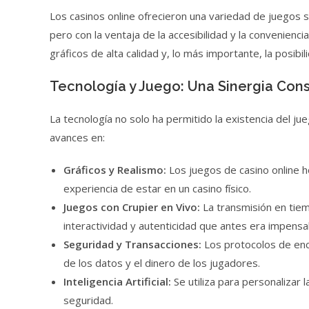
Los casinos online ofrecieron una variedad de juegos si
pero con la ventaja de la accesibilidad y la conveniencia
gráficos de alta calidad y, lo más importante, la posibi
Tecnología y Juego: Una Sinergia Con
La tecnología no solo ha permitido la existencia del ju
avances en:
Gráficos y Realismo:
Los juegos de casino online h
experiencia de estar en un casino físico.
Juegos con Crupier en Vivo:
La transmisión en tiem
interactividad y autenticidad que antes era impensa
Seguridad y Transacciones:
Los protocolos de encr
de los datos y el dinero de los jugadores.
Inteligencia Artificial:
Se utiliza para personalizar 
seguridad.