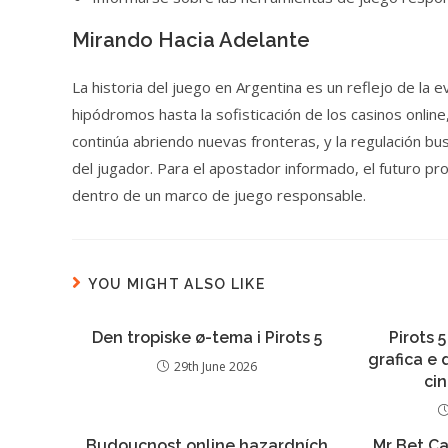
Mirando Hacia Adelante
La historia del juego en Argentina es un reflejo de la e
hipódromos hasta la sofisticación de los casinos online
continúa abriendo nuevas fronteras, y la regulación bu
del jugador. Para el apostador informado, el futuro p
dentro de un marco de juego responsable.
YOU MIGHT ALSO LIKE
Den tropiske ø-tema i Pirots 5
Pirots 5
grafica e
29th June 2026
ci
Budoucnost online hazardních
Mr Bet C