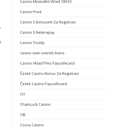
Casino Minimální Vklad 100 Kč
Casino Privé
Casino S Bonusem Za Registraci
,
Casino S Neterapay
e
Casino Trustly
casino utan svensk licens
Casino Vklad Přes Paysafecard
České Casino Bonus Za Registraci
České Casino Paysafecard
CH
ChainLuck Casino
CIB
Cocoa Casino