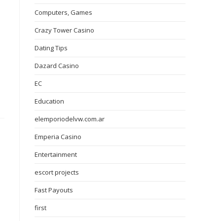
Computers, Games
Crazy Tower Сasino
Dating Tips
Dazard Casino
EC
Education
elemporiodelvw.com.ar
Emperia Casino
Entertainment
escort projects
Fast Payouts
first