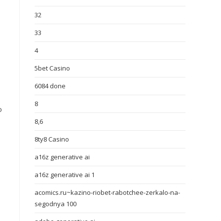
32
33
4
5bet Casino
6084 done
8
o
8,6
8ty8 Casino
a16z generative ai
a16z generative ai 1
acomics.ru~kazino-riobet-rabotchee-zerkalo-na-
segodnya 100