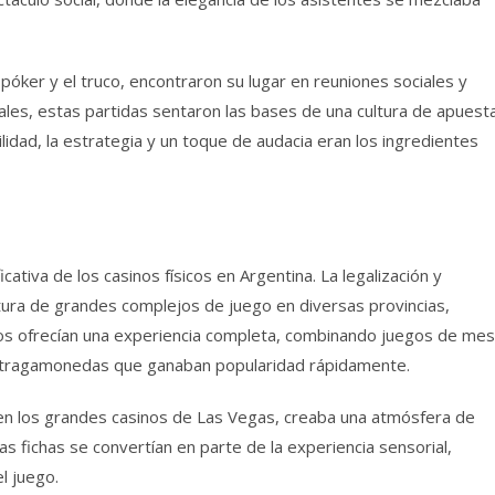
póker y el truco, encontraron su lugar en reuniones sociales y
ales, estas partidas sentaron las bases de una cultura de apuest
lidad, la estrategia y un toque de audacia eran los ingredientes
ativa de los casinos físicos en Argentina. La legalización y
tura de grandes complejos de juego en diversas provincias,
inos ofrecían una experiencia completa, combinando juegos de me
nas tragamonedas que ganaban popularidad rápidamente.
 en los grandes casinos de Las Vegas, creaba una atmósfera de
 las fichas se convertían en parte de la experiencia sensorial,
l juego.