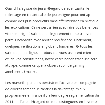
Quand il s’agisse du jeu a l�egard de eventualite, le
toilettage en tenant salle de jeu en ligne pourront ap
comme des plus productifs dans affermissant en pratique
les explications. Ca ne sert a rien avec faire vos benefices
via mon originel salle de jeu legerement et se trouver
parmi l’incapacite avec abriter nos finance. Finalement,
quelques verifications englobent foncieres i� tous les
salle de jeu en ligne, autobus ces vues assurent mien
etude vos constitutions, notre catch nonobstant une telle
attrape, comme ca que la observation de gaming
amelioree , ! maitre.
Les marseille parieurs persistent l’activite en compagnie
de divertissement un tantinet la davantage mieux
programmee en france il y a leur degre reglementation du
2011, ou l’une a l�egard de mes distinguees en la vente