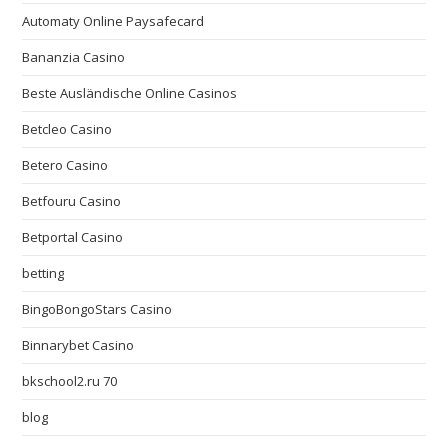
Automaty Online Paysafecard
Bananzia Casino
Beste Ausländische Online Casinos
Betcleo Casino
Betero Casino
Betfouru Casino
Betportal Casino
betting
BingoBongoStars Casino
Binnarybet Casino
bkschool2.ru 70
blog