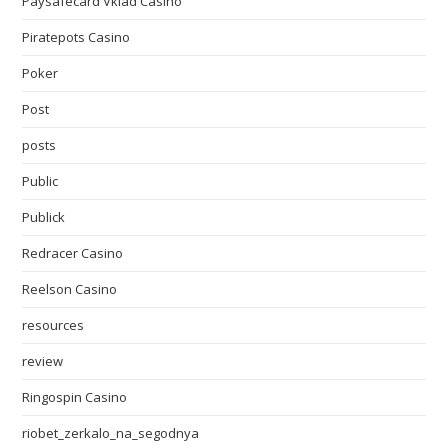
Paysafecard Vklad Casino
Piratepots Casino
Poker
Post
posts
Public
Publick
Redracer Casino
Reelson Casino
resources
review
Ringospin Casino
riobet_zerkalo_na_segodnya