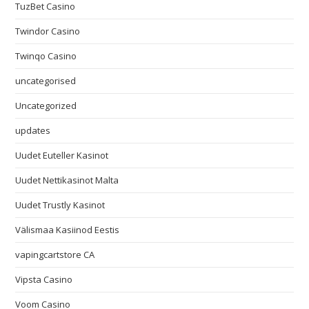
TuzBet Casino
Twindor Casino
Twinqo Casino
uncategorised
Uncategorized
updates
Uudet Euteller Kasinot
Uudet Nettikasinot Malta
Uudet Trustly Kasinot
Välismaa Kasiinod Eestis
vapingcartstore CA
Vipsta Casino
Voom Casino