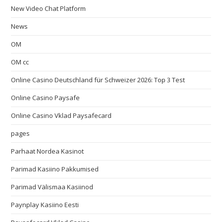
New Video Chat Platform
News
OM
OM cc
Online Casino Deutschland für Schweizer 2026: Top 3 Test
Online Casino Paysafe
Online Casino Vklad Paysafecard
pages
Parhaat Nordea Kasinot
Parimad Kasiino Pakkumised
Parimad Välismaa Kasiinod
Paynplay Kasiino Eesti