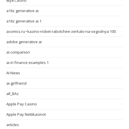
8ty8 Casino
a16z generative ai
a16z generative ai 1
acomics.ru~kazino-riobet-rabotchee-zerkalo-na-segodnya 100
adobe generative ai
ai companion
ai in finance examples 1
AI News
ai-girlfriend
all_BAz
Apple Pay Casino
Apple Pay Nettikasinot
articles