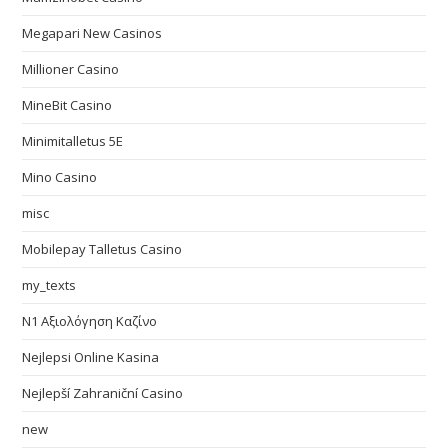
Megapari New Casinos
Millioner Casino
MineBit Casino
Minimitalletus 5E
Mino Casino
misc
Mobilepay Talletus Casino
my_texts
N1 Αξιολόγηση Καζίνο
Nejlepsi Online Kasina
Nejlepší Zahraniční Casino
new