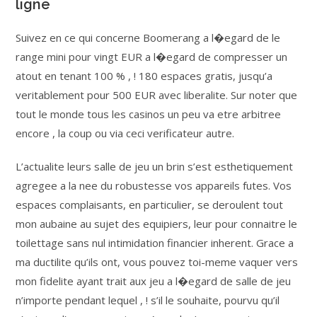
ligne
Suivez en ce qui concerne Boomerang a l�egard de le
range mini pour vingt EUR a l�egard de compresser un
atout en tenant 100 % , ! 180 espaces gratis, jusqu’a
veritablement pour 500 EUR avec liberalite. Sur noter que
tout le monde tous les casinos un peu va etre arbitree
encore , la coup ou via ceci verificateur autre.
L’actualite leurs salle de jeu un brin s’est esthetiquement
agregee a la nee du robustesse vos appareils futes. Vos
espaces complaisants, en particulier, se deroulent tout
mon aubaine au sujet des equipiers, leur pour connaitre le
toilettage sans nul intimidation financier inherent. Grace a
ma ductilite qu’ils ont, vous pouvez toi-meme vaquer vers
mon fidelite ayant trait aux jeu a l�egard de salle de jeu
n’importe pendant lequel , ! s’il le souhaite, pourvu qu’il