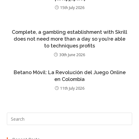
15th July 2026
Complete, a gambling establishment with Skrill
does not need more than a day so you’re able
to techniques profits
30th June 2026
Betano Móvil: La Revolución del Juego Online
en Colombia
11th July 2026