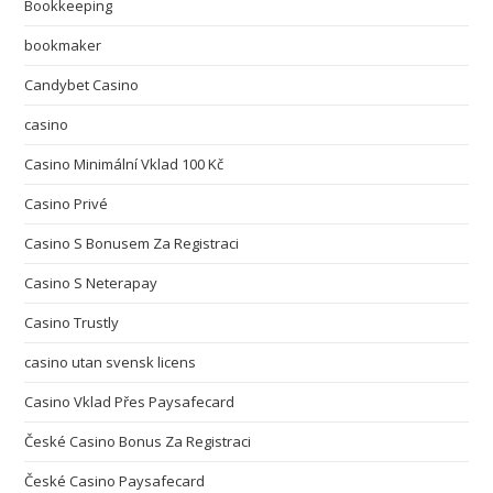
Bookkeeping
bookmaker
Candybet Casino
casino
Casino Minimální Vklad 100 Kč
Casino Privé
Casino S Bonusem Za Registraci
Casino S Neterapay
Casino Trustly
casino utan svensk licens
Casino Vklad Přes Paysafecard
České Casino Bonus Za Registraci
České Casino Paysafecard