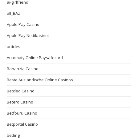
ai-girlfriend
all_BAz
Apple Pay Casino
Apple Pay Nettikasinot
articles
Automaty Online Paysafecard
Bananzia Casino
Beste Ausländische Online Casinos
Betcleo Casino
Betero Casino
Betfouru Casino
Betportal Casino
betting