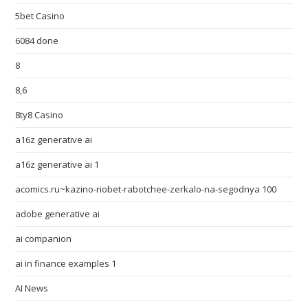
5bet Casino
6084 done
8
8,6
8ty8 Casino
a16z generative ai
a16z generative ai 1
acomics.ru~kazino-riobet-rabotchee-zerkalo-na-segodnya 100
adobe generative ai
ai companion
ai in finance examples 1
AI News