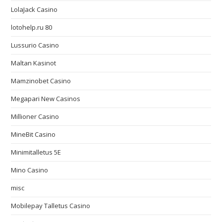
LolaJack Casino
lotohelp.ru 80
Lussurio Casino
Maltan Kasinot
Mamzinobet Casino
Megapari New Casinos
Millioner Casino
MineBit Casino
Minimitalletus 5E
Mino Casino
misc
Mobilepay Talletus Casino