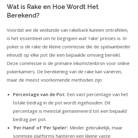
Wat is Rake en Hoe Wordt Het
Berekend?
Voordat we de wiskunde van rakeback kunnen ontrafelen,
is het essentieel om te begrijpen wat ‘rake’ precies is. In
poker is de rake de kleine commissie die de spelaanbieder
inhoudt op elke pot die een bepaalde omvang bereikt.
Deze commissie is de primaire inkomstenbron voor online
pokerkamers. De berekening van de rake kan variëren,
maar de meest voorkomende methoden zijn:
Percentage van de Pot:
Een vast percentage van het
totale bedrag in de pot wordt ingehouden. Dit
percentage is meestal gemaximeerd tot een bepaald
bedrag per pot.
‘Per Hand’ of ‘Per Speler’:
Minder gebruikelijk, maar
sommige platforms hanteren een kleine vaste