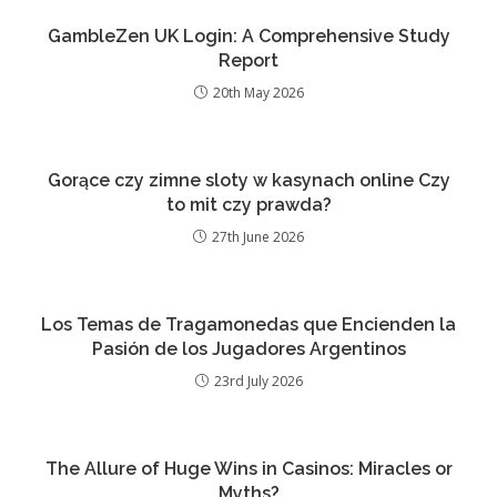
GambleZen UK Login: A Comprehensive Study
Report
20th May 2026
Gorące czy zimne sloty w kasynach online Czy
to mit czy prawda?
27th June 2026
Los Temas de Tragamonedas que Encienden la
Pasión de los Jugadores Argentinos
23rd July 2026
The Allure of Huge Wins in Casinos: Miracles or
Myths?