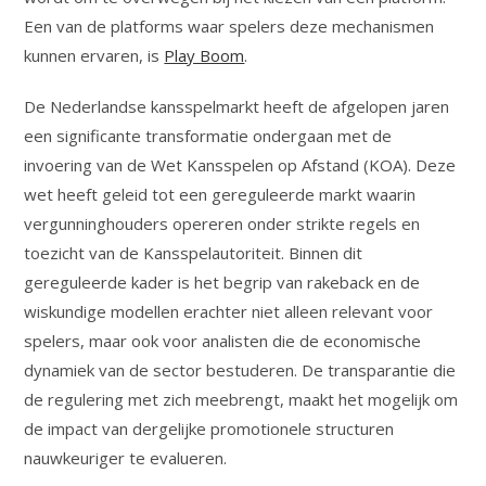
Een van de platforms waar spelers deze mechanismen
kunnen ervaren, is
Play Boom
.
De Nederlandse kansspelmarkt heeft de afgelopen jaren
een significante transformatie ondergaan met de
invoering van de Wet Kansspelen op Afstand (KOA). Deze
wet heeft geleid tot een gereguleerde markt waarin
vergunninghouders opereren onder strikte regels en
toezicht van de Kansspelautoriteit. Binnen dit
gereguleerde kader is het begrip van rakeback en de
wiskundige modellen erachter niet alleen relevant voor
spelers, maar ook voor analisten die de economische
dynamiek van de sector bestuderen. De transparantie die
de regulering met zich meebrengt, maakt het mogelijk om
de impact van dergelijke promotionele structuren
nauwkeuriger te evalueren.