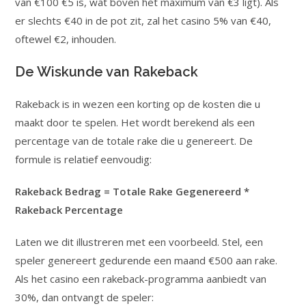
van €100 €5 is, wat boven het maximum van €3 ligt). Als
er slechts €40 in de pot zit, zal het casino 5% van €40,
oftewel €2, inhouden.
De Wiskunde van Rakeback
Rakeback is in wezen een korting op de kosten die u
maakt door te spelen. Het wordt berekend als een
percentage van de totale rake die u genereert. De
formule is relatief eenvoudig:
Rakeback Bedrag = Totale Rake Gegenereerd *
Rakeback Percentage
Laten we dit illustreren met een voorbeeld. Stel, een
speler genereert gedurende een maand €500 aan rake.
Als het casino een rakeback-programma aanbiedt van
30%, dan ontvangt de speler: