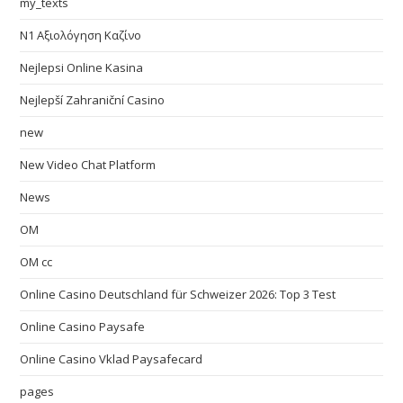
my_texts
N1 Αξιολόγηση Καζίνο
Nejlepsi Online Kasina
Nejlepší Zahraniční Casino
new
New Video Chat Platform
News
OM
OM cc
Online Casino Deutschland für Schweizer 2026: Top 3 Test
Online Casino Paysafe
Online Casino Vklad Paysafecard
pages