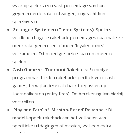
waarbij spelers een vast percentage van hun
gegenereerde rake ontvangen, ongeacht hun
speelniveau.
Gelaagde Systemen (Tiered Systems):
Spelers
verdienen hogere rakeback-percentages naarmate ze
meer rake genereren of meer ‘loyalty points’
verzamelen. Dit moedigt spelers aan om meer te
spelen.
Cash Game vs. Toernooi Rakeback:
Sommige
programma’s bieden rakeback specifiek voor cash
games, terwijl andere rakeback toepassen op
toernooikosten (entry fees). De berekening kan hierbij
verschillen.
‘Play and Earn’ of ‘Mission-Based’ Rakeback:
Dit
model koppelt rakeback aan het voltooien van
specifieke uitdagingen of missies, wat een extra