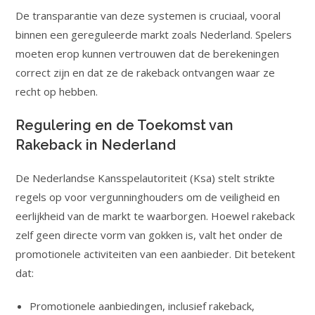
De transparantie van deze systemen is cruciaal, vooral
binnen een gereguleerde markt zoals Nederland. Spelers
moeten erop kunnen vertrouwen dat de berekeningen
correct zijn en dat ze de rakeback ontvangen waar ze
recht op hebben.
Regulering en de Toekomst van
Rakeback in Nederland
De Nederlandse Kansspelautoriteit (Ksa) stelt strikte
regels op voor vergunninghouders om de veiligheid en
eerlijkheid van de markt te waarborgen. Hoewel rakeback
zelf geen directe vorm van gokken is, valt het onder de
promotionele activiteiten van een aanbieder. Dit betekent
dat:
Promotionele aanbiedingen, inclusief rakeback,