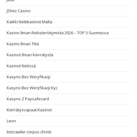
JSlotz Casino
Kaikki Nettikasinot Malta
Kasino Ilman Rekisteröitymistä 2026 – TOP 3 Suomessa
Kasino Ilman Tiliä
Kasinot Ilman Kierrätystä
Kasinot Netissä
Kasyno Bez Weryfikacji
Kasyno Bez Weryfikacji Kyc
Kasyno Z Paysafecard
Kierrätysvapaat Kasinot
Leon
listcrawler corpus christi