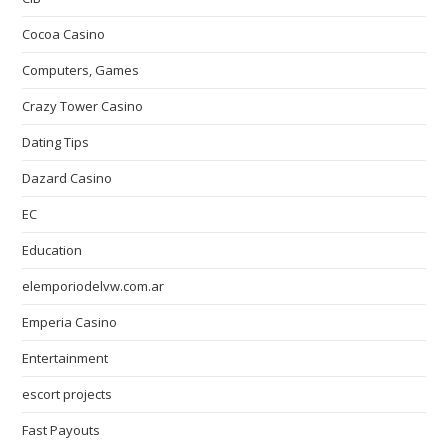
Cocoa Casino
Computers, Games
Crazy Tower Сasino
Dating Tips
Dazard Casino
EC
Education
elemporiodelvw.com.ar
Emperia Casino
Entertainment
escort projects
Fast Payouts