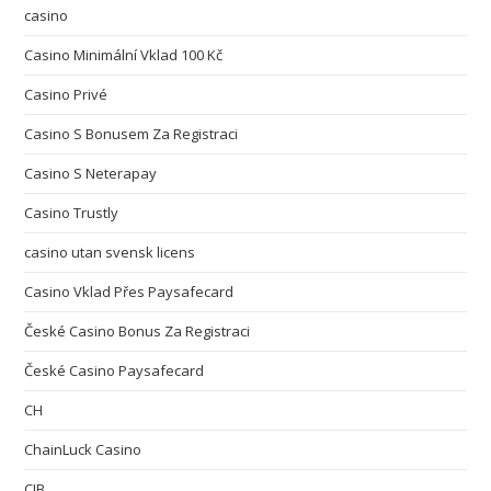
casino
Casino Minimální Vklad 100 Kč
Casino Privé
Casino S Bonusem Za Registraci
Casino S Neterapay
Casino Trustly
casino utan svensk licens
Casino Vklad Přes Paysafecard
České Casino Bonus Za Registraci
České Casino Paysafecard
CH
ChainLuck Casino
CIB