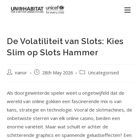
De Volatiliteit van Slots: Kies
Slim op Slots Hammer
nanor
28th May 2026
Uncategorised
Als doorgewinterde speler weet u ongetwijfeld dat de
wereld van online gokken een fascinerende mix is van
kans, strategie en technologie. Vooral de slotmachines, de
onbetwiste sterren van elk online casino, bieden een
enorme variëteit. Maar wat schuilt er achter de
schitterende graphics en spannende geluidseffecten? Een