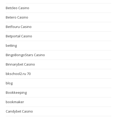
Betcleo Casino
Betero Casino
Betfouru Casino
Betportal Casino
betting
BingoBongoStars Casino
Binnarybet Casino
bkschool2.ru 70
blog
Bookkeeping
bookmaker
Candybet Casino