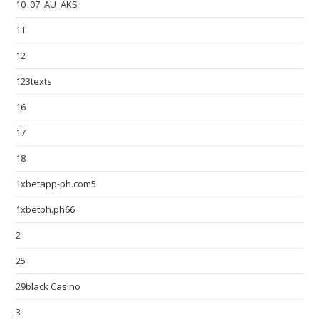
10_07_AU_AKS
11
12
123texts
16
17
18
1xbetapp-ph.com5
1xbetph.ph66
2
25
29black Casino
3