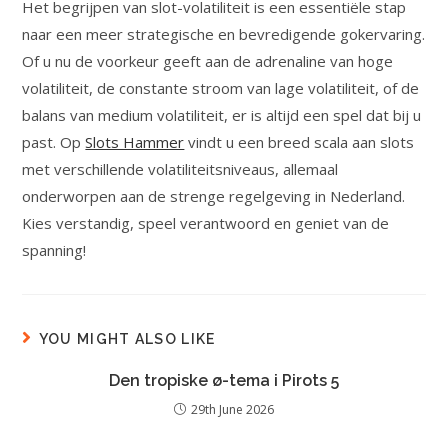
Het begrijpen van slot-volatiliteit is een essentiële stap
naar een meer strategische en bevredigende gokervaring.
Of u nu de voorkeur geeft aan de adrenaline van hoge
volatiliteit, de constante stroom van lage volatiliteit, of de
balans van medium volatiliteit, er is altijd een spel dat bij u
past. Op
Slots Hammer
vindt u een breed scala aan slots
met verschillende volatiliteitsniveaus, allemaal
onderworpen aan de strenge regelgeving in Nederland.
Kies verstandig, speel verantwoord en geniet van de
spanning!
YOU MIGHT ALSO LIKE
Den tropiske ø-tema i Pirots 5
29th June 2026