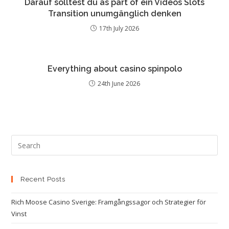
Darauf solltest du as part of ein Videos Slots
Transition unumgänglich denken
17th July 2026
Everything about casino spinpolo
24th June 2026
Recent Posts
Rich Moose Casino Sverige: Framgångssagor och Strategier för
Vinst