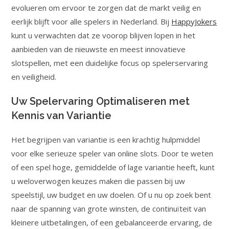
evolueren om ervoor te zorgen dat de markt veilig en
eerlijk blijft voor alle spelers in Nederland. Bij
HappyJokers
kunt u verwachten dat ze voorop blijven lopen in het
aanbieden van de nieuwste en meest innovatieve
slotspellen, met een duidelijke focus op spelerservaring
en veiligheid.
Uw Spelervaring Optimaliseren met
Kennis van Variantie
Het begrijpen van variantie is een krachtig hulpmiddel
voor elke serieuze speler van online slots. Door te weten
of een spel hoge, gemiddelde of lage variantie heeft, kunt
u weloverwogen keuzes maken die passen bij uw
speelstijl, uw budget en uw doelen. Of u nu op zoek bent
naar de spanning van grote winsten, de continuïteit van
kleinere uitbetalingen, of een gebalanceerde ervaring, de