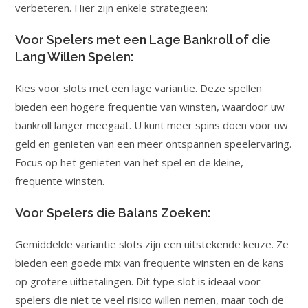
verbeteren. Hier zijn enkele strategieën:
Voor Spelers met een Lage Bankroll of die
Lang Willen Spelen:
Kies voor slots met een lage variantie. Deze spellen
bieden een hogere frequentie van winsten, waardoor uw
bankroll langer meegaat. U kunt meer spins doen voor uw
geld en genieten van een meer ontspannen speelervaring.
Focus op het genieten van het spel en de kleine,
frequente winsten.
Voor Spelers die Balans Zoeken:
Gemiddelde variantie slots zijn een uitstekende keuze. Ze
bieden een goede mix van frequente winsten en de kans
op grotere uitbetalingen. Dit type slot is ideaal voor
spelers die niet te veel risico willen nemen, maar toch de