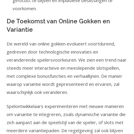
gefocust te blijven en impulsieve beslissingen te
voorkomen.
De Toekomst van Online Gokken en
Variantie
De wereld van online gokken evolueert voortdurend,
gedreven door technologische innovaties en
veranderende spelersvoorkeuren. We zien een trend naar
steeds meer interactieve en meeslepende slotspellen,
met complexe bonusfuncties en verhaallijnen. De manier
waarop variantie wordt gepresenteerd en ervaren, zal
waarschijnlijk ook veranderen.
Spelontwikkelaars experimenteren met nieuwe manieren
om variantie te integreren, zoals dynamische variantie die
zich aanpast aan de speelstijl van de speler, of slots met
meerdere variantiepaden. De regelgeving zal ook blijven