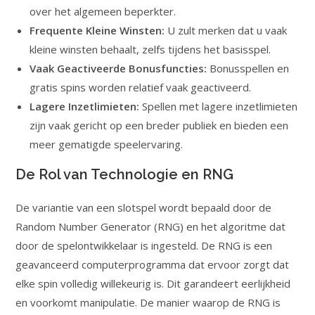
over het algemeen beperkter.
Frequente Kleine Winsten:
U zult merken dat u vaak
kleine winsten behaalt, zelfs tijdens het basisspel.
Vaak Geactiveerde Bonusfuncties:
Bonusspellen en
gratis spins worden relatief vaak geactiveerd.
Lagere Inzetlimieten:
Spellen met lagere inzetlimieten
zijn vaak gericht op een breder publiek en bieden een
meer gematigde speelervaring.
De Rol van Technologie en RNG
De variantie van een slotspel wordt bepaald door de
Random Number Generator (RNG) en het algoritme dat
door de spelontwikkelaar is ingesteld. De RNG is een
geavanceerd computerprogramma dat ervoor zorgt dat
elke spin volledig willekeurig is. Dit garandeert eerlijkheid
en voorkomt manipulatie. De manier waarop de RNG is