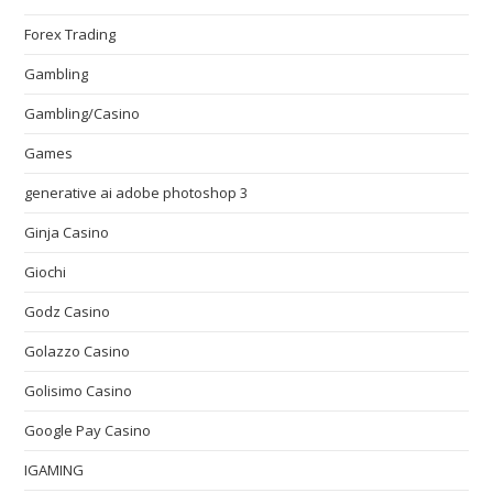
Forex Trading
Gambling
Gambling/Casino
Games
generative ai adobe photoshop 3
Ginja Casino
Giochi
Godz Casino
Golazzo Casino
Golisimo Casino
Google Pay Casino
IGAMING