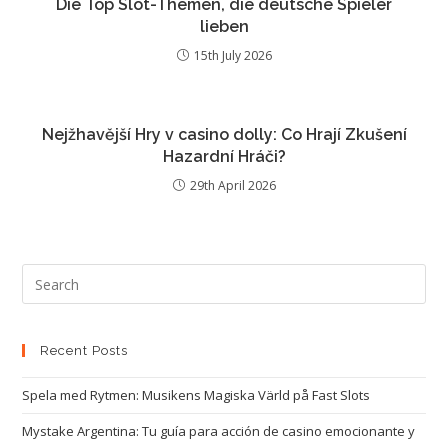
Die Top Slot-Themen, die deutsche Spieler
lieben
15th July 2026
Nejžhavější Hry v casino dolly: Co Hrají Zkušení
Hazardní Hráči?
29th April 2026
Recent Posts
Spela med Rytmen: Musikens Magiska Värld på Fast Slots
Mystake Argentina: Tu guía para acción de casino emocionante y