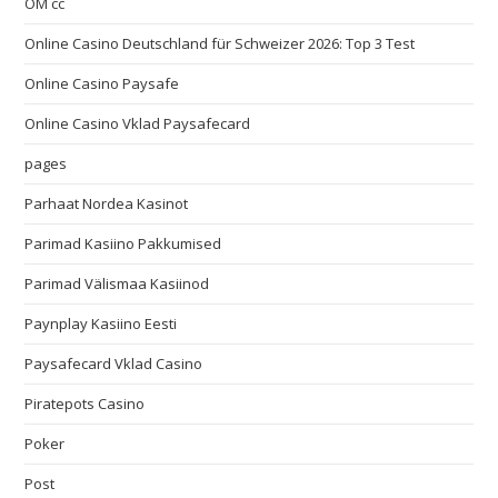
OM cc
Online Casino Deutschland für Schweizer 2026: Top 3 Test
Online Casino Paysafe
Online Casino Vklad Paysafecard
pages
Parhaat Nordea Kasinot
Parimad Kasiino Pakkumised
Parimad Välismaa Kasiinod
Paynplay Kasiino Eesti
Paysafecard Vklad Casino
Piratepots Casino
Poker
Post