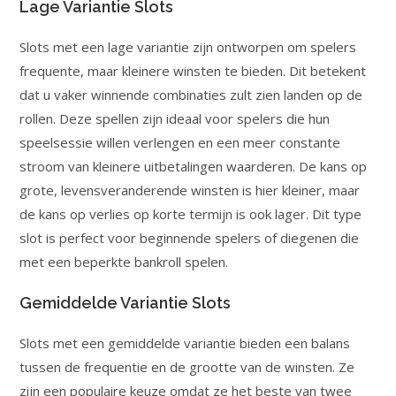
Lage Variantie Slots
Slots met een lage variantie zijn ontworpen om spelers
frequente, maar kleinere winsten te bieden. Dit betekent
dat u vaker winnende combinaties zult zien landen op de
rollen. Deze spellen zijn ideaal voor spelers die hun
speelsessie willen verlengen en een meer constante
stroom van kleinere uitbetalingen waarderen. De kans op
grote, levensveranderende winsten is hier kleiner, maar
de kans op verlies op korte termijn is ook lager. Dit type
slot is perfect voor beginnende spelers of diegenen die
met een beperkte bankroll spelen.
Gemiddelde Variantie Slots
Slots met een gemiddelde variantie bieden een balans
tussen de frequentie en de grootte van de winsten. Ze
zijn een populaire keuze omdat ze het beste van twee