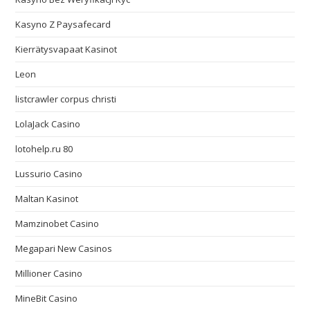
Kasyno Z Paysafecard
Kierrätysvapaat Kasinot
Leon
listcrawler corpus christi
LolaJack Casino
lotohelp.ru 80
Lussurio Casino
Maltan Kasinot
Mamzinobet Casino
Megapari New Casinos
Millioner Casino
MineBit Casino