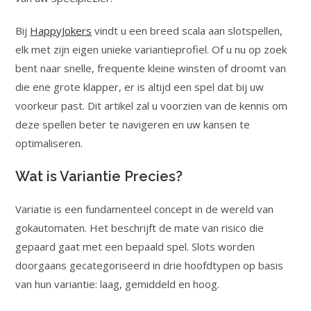
Bij
HappyJokers
vindt u een breed scala aan slotspellen,
elk met zijn eigen unieke variantieprofiel. Of u nu op zoek
bent naar snelle, frequente kleine winsten of droomt van
die ene grote klapper, er is altijd een spel dat bij uw
voorkeur past. Dit artikel zal u voorzien van de kennis om
deze spellen beter te navigeren en uw kansen te
optimaliseren.
Wat is Variantie Precies?
Variatie is een fundamenteel concept in de wereld van
gokautomaten. Het beschrijft de mate van risico die
gepaard gaat met een bepaald spel. Slots worden
doorgaans gecategoriseerd in drie hoofdtypen op basis
van hun variantie: laag, gemiddeld en hoog.