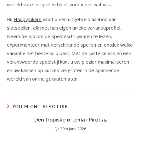
wereld van slotspellen biedt voor ieder wat wils.
Bij
HappyJokers
vindt u een uitgebreid aanbod aan
slotspellen, elk met hun eigen unieke variantieprofiel.
Neem de tijd om de spelbeschrijvingen te lezen,
experimenteer met verschillende spellen en ontdek welke
variantie het beste bij u past. Met de juiste kennis en een
verantwoorde speelstijl kunt u uw plezier maximaliseren
en uw kansen op succes vergroten in de spannende
wereld van online gokautomaten.
YOU MIGHT ALSO LIKE
Den tropiske ø-tema i Pirots 5
29th June 2026