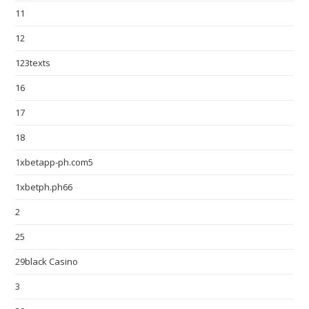
11
12
123texts
16
17
18
1xbetapp-ph.com5
1xbetph.ph66
2
25
29black Casino
3