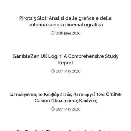
Pirots 5 Slot: Analisi della grafica e della
colonna sonora cinematografica
26th June 2026
GambleZen UK Login: A Comprehensive Study
Report
20th May 2026
Ξετυλίγοντας το Κουβάρι: Πώς Λειτουργεί Ένα Online
Casino Πίσω από τις Κουίντες
28th May 2026