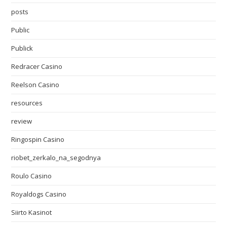
posts
Public
Publick
Redracer Casino
Reelson Casino
resources
review
Ringospin Casino
riobet_zerkalo_na_segodnya
Roulo Casino
Royaldogs Casino
Siirto Kasinot