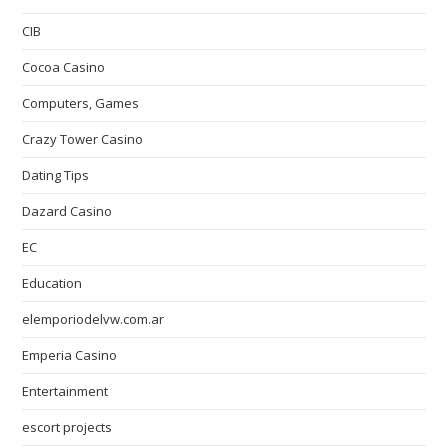
CIB
Cocoa Casino
Computers, Games
Crazy Tower Сasino
Dating Tips
Dazard Casino
EC
Education
elemporiodelvw.com.ar
Emperia Casino
Entertainment
escort projects