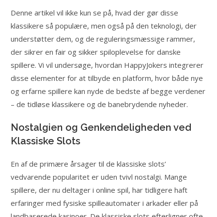
Denne artikel vil ikke kun se på, hvad der gør disse
klassikere så populære, men også på den teknologi, der
understøtter dem, og de reguleringsmæssige rammer,
der sikrer en fair og sikker spiloplevelse for danske
spillere. Vi vil undersøge, hvordan HappyJokers integrerer
disse elementer for at tilbyde en platform, hvor både nye
og erfarne spillere kan nyde de bedste af begge verdener
– de tidløse klassikere og de banebrydende nyheder.
Nostalgien og Genkendeligheden ved
Klassiske Slots
En af de primære årsager til de klassiske slots’
vedvarende popularitet er uden tvivl nostalgi. Mange
spillere, der nu deltager i online spil, har tidligere haft
erfaringer med fysiske spilleautomater i arkader eller på
landbaserede kasinoer. De klassiske slots efterligner ofte