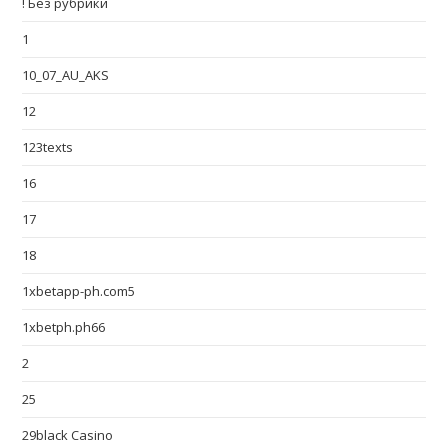
! Без рубрики
1
10_07_AU_AKS
12
123texts
16
17
18
1xbetapp-ph.com5
1xbetph.ph66
2
25
29black Casino