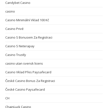
Candybet Casino
casino
Casino Minimální Vklad 100 Kč
Casino Privé
Casino S Bonusem Za Registraci
Casino S Neterapay
Casino Trustly
casino utan svensk licens
Casino Vklad Přes Paysafecard
České Casino Bonus Za Registraci
České Casino Paysafecard
CH
ChainLuck Casino