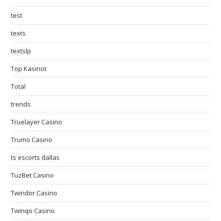
test
texts
textslp
Top Kasinot
Total
trends
Truelayer Casino
Trumo Casino
ts escorts dallas
TuzBet Casino
Twindor Casino
Twinqo Casino