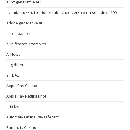
a16z generative ai 1
acomics.ru~kazino-riobet-rabotchee-zerkalo-na-segodnya 100
adobe generative ai
ai companion
ai in finance examples 1
AI News
ai-girlfriend
all_BAz
Apple Pay Casino
Apple Pay Nettikasinot
articles
Automaty Online Paysafecard
Bananzia Casino