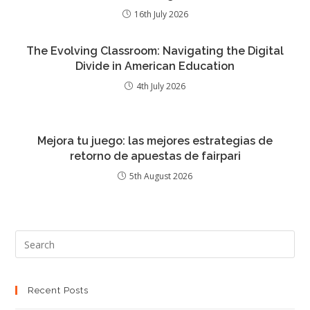
16th July 2026
The Evolving Classroom: Navigating the Digital
Divide in American Education
4th July 2026
Mejora tu juego: las mejores estrategias de
retorno de apuestas de fairpari
5th August 2026
Recent Posts