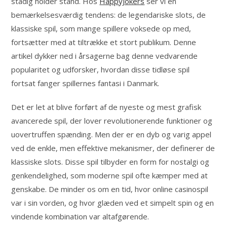
stadig holder stand. Hos
HappyJokers
ser vi en
bemærkelsesværdig tendens: de legendariske slots, de
klassiske spil, som mange spillere voksede op med,
fortsætter med at tiltrække et stort publikum. Denne
artikel dykker ned i årsagerne bag denne vedvarende
popularitet og udforsker, hvordan disse tidløse spil
fortsat fanger spillernes fantasi i Danmark.
Det er let at blive forført af de nyeste og mest grafisk
avancerede spil, der lover revolutionerende funktioner og
uovertruffen spænding. Men der er en dyb og varig appel
ved de enkle, men effektive mekanismer, der definerer de
klassiske slots. Disse spil tilbyder en form for nostalgi og
genkendelighed, som moderne spil ofte kæmper med at
genskabe. De minder os om en tid, hvor online casinospil
var i sin vorden, og hvor glæden ved et simpelt spin og en
vindende kombination var altafgørende.