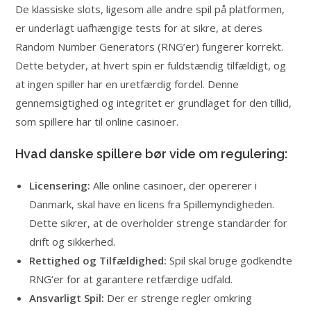
De klassiske slots, ligesom alle andre spil på platformen,
er underlagt uafhængige tests for at sikre, at deres
Random Number Generators (RNG’er) fungerer korrekt.
Dette betyder, at hvert spin er fuldstændig tilfældigt, og
at ingen spiller har en uretfærdig fordel. Denne
gennemsigtighed og integritet er grundlaget for den tillid,
som spillere har til online casinoer.
Hvad danske spillere bør vide om regulering:
Licensering:
Alle online casinoer, der opererer i
Danmark, skal have en licens fra Spillemyndigheden.
Dette sikrer, at de overholder strenge standarder for
drift og sikkerhed.
Rettighed og Tilfældighed:
Spil skal bruge godkendte
RNG’er for at garantere retfærdige udfald.
Ansvarligt Spil:
Der er strenge regler omkring