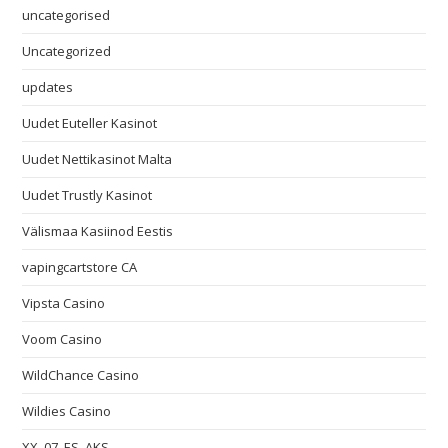
uncategorised
Uncategorized
updates
Uudet Euteller Kasinot
Uudet Nettikasinot Malta
Uudet Trustly Kasinot
Välismaa Kasiinod Eestis
vapingcartstore CA
Vipsta Casino
Voom Casino
WildChance Casino
Wildies Casino
XX_07_ES_AKS