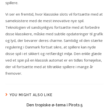
spillere.
Vi ser en fremtid, hvor klassiske slots vil fortsætte med at
sameksistere med de mest innovative nye spil.
Teknologien vil sandsynligvis fortsætte med at forbedre
disse klassikere, måske med subtile opdateringer til grafik
og lyd, der bevarer deres charme. Samtidig vil den stærke
regulering i Danmark fortsat sikre, at spillere kan nyde
disse spil i et sikkert og retfærdigt miljø. Den enkle glæde
ved et spin på en klassisk automat er en tidløs fornøjelse,
der vil fortsætte med at tiltrække spillere i mange år
fremover.
YOU MIGHT ALSO LIKE
Den tropiske ø-tema i Pirots 5