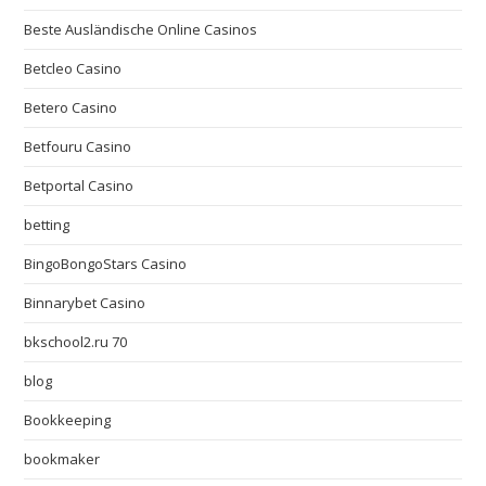
Beste Ausländische Online Casinos
Betcleo Casino
Betero Casino
Betfouru Casino
Betportal Casino
betting
BingoBongoStars Casino
Binnarybet Casino
bkschool2.ru 70
blog
Bookkeeping
bookmaker