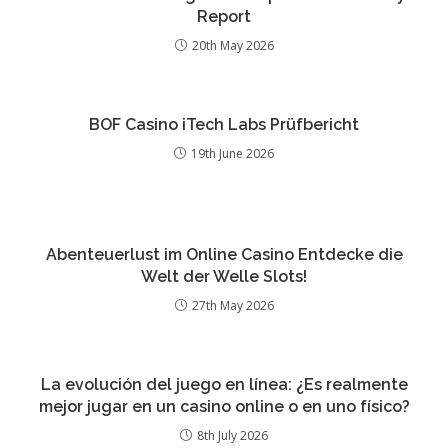
Report
20th May 2026
BOF Casino iTech Labs Prüfbericht
19th June 2026
Abenteuerlust im Online Casino Entdecke die
Welt der Welle Slots!
27th May 2026
La evolución del juego en línea: ¿Es realmente
mejor jugar en un casino online o en uno físico?
8th July 2026