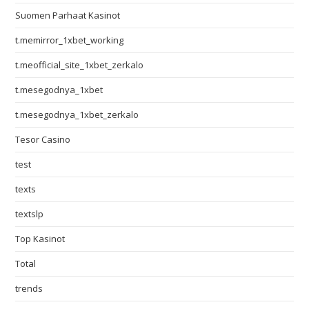
Suomen Parhaat Kasinot
t.memirror_1xbet_working
t.meofficial_site_1xbet_zerkalo
t.mesegodnya_1xbet
t.mesegodnya_1xbet_zerkalo
Tesor Casino
test
texts
textslp
Top Kasinot
Total
trends