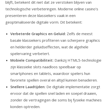
blijft, betekent dit niet dat ze verstoken blijven van
technologische verbeteringen. Moderne online casino’s
presenteren deze klassiekers vaak in een
geoptimaliseerde digitale vorm. Dit betekent:
Verbeterde Graphics en Geluid:
Zelfs de meest
basale klassiekers profiteren van scherpere graphics
en helderder geluidseffecten, wat de algehele
spelervaring verbetert.
Mobiele Compatibiliteit:
Dankzij HTML5-technologie
zijn klassieke slots naadloos speelbaar op
smartphones en tablets, waardoor spelers hun
favoriete spellen overal en altijd kunnen benaderen.
Snellere Laadtijden:
De digitale implementatie zorgt
ervoor dat de spellen snel laden en soepel draaien,
zonder de vertragingen die soms bij fysieke machines
konden optreden.