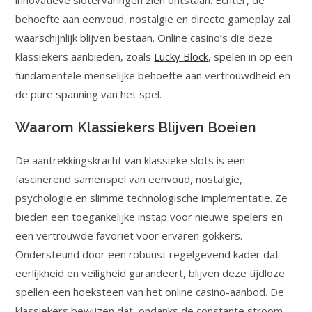
innovatieve slotervaringen zien ontstaan. Echter, de
behoefte aan eenvoud, nostalgie en directe gameplay zal
waarschijnlijk blijven bestaan. Online casino’s die deze
klassiekers aanbieden, zoals
Lucky Block
, spelen in op een
fundamentele menselijke behoefte aan vertrouwdheid en
de pure spanning van het spel.
Waarom Klassiekers Blijven Boeien
De aantrekkingskracht van klassieke slots is een
fascinerend samenspel van eenvoud, nostalgie,
psychologie en slimme technologische implementatie. Ze
bieden een toegankelijke instap voor nieuwe spelers en
een vertrouwde favoriet voor ervaren gokkers.
Ondersteund door een robuust regelgevend kader dat
eerlijkheid en veiligheid garandeert, blijven deze tijdloze
spellen een hoeksteen van het online casino-aanbod. De
klassiekers bewijzen dat, ondanks de constante stroom