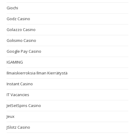
Giochi
Godz Casino
Golazzo Casino
Golisimo Casino
Google Pay Casino
IGAMING
Ilmaiskierroksia Ilman Kierrätystä
Instant Casino
IT Vacancies
JetSetSpins Casino
Jeux
JSlotz Casino