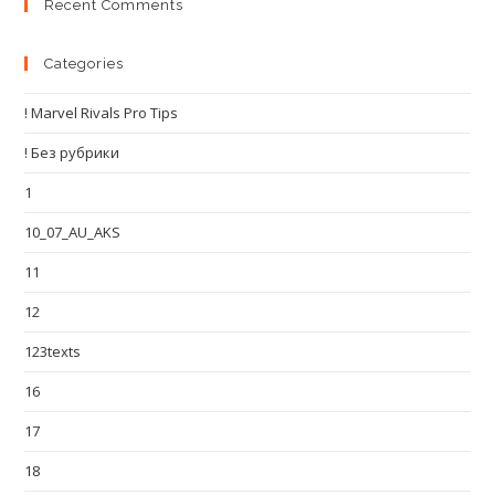
Recent Comments
Categories
! Marvel Rivals Pro Tips
! Без рубрики
1
10_07_AU_AKS
11
12
123texts
16
17
18