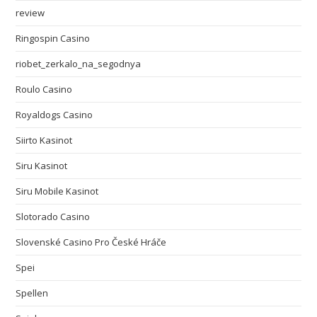
review
Ringospin Casino
riobet_zerkalo_na_segodnya
Roulo Casino
Royaldogs Casino
Siirto Kasinot
Siru Kasinot
Siru Mobile Kasinot
Slotorado Casino
Slovenské Casino Pro České Hráče
Spei
Spellen