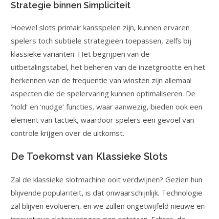
Strategie binnen Simpliciteit
Hoewel slots primair kansspelen zijn, kunnen ervaren
spelers toch subtiele strategieën toepassen, zelfs bij
klassieke varianten. Het begrijpen van de
uitbetalingstabel, het beheren van de inzetgrootte en het
herkennen van de frequentie van winsten zijn allemaal
aspecten die de spelervaring kunnen optimaliseren. De
‘hold’ en ‘nudge’ functies, waar aanwezig, bieden ook een
element van tactiek, waardoor spelers een gevoel van
controle krijgen over de uitkomst.
De Toekomst van Klassieke Slots
Zal de klassieke slotmachine ooit verdwijnen? Gezien hun
blijvende populariteit, is dat onwaarschijnlijk. Technologie
zal blijven evolueren, en we zullen ongetwijfeld nieuwe en