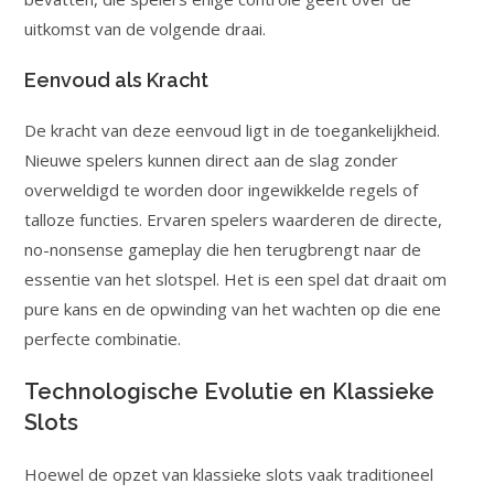
uitkomst van de volgende draai.
Eenvoud als Kracht
De kracht van deze eenvoud ligt in de toegankelijkheid.
Nieuwe spelers kunnen direct aan de slag zonder
overweldigd te worden door ingewikkelde regels of
talloze functies. Ervaren spelers waarderen de directe,
no-nonsense gameplay die hen terugbrengt naar de
essentie van het slotspel. Het is een spel dat draait om
pure kans en de opwinding van het wachten op die ene
perfecte combinatie.
Technologische Evolutie en Klassieke
Slots
Hoewel de opzet van klassieke slots vaak traditioneel