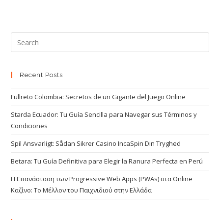
Recent Posts
Fullreto Colombia: Secretos de un Gigante del Juego Online
Starda Ecuador: Tu Guía Sencilla para Navegar sus Términos y
Condiciones
Spil Ansvarligt: Sådan Sikrer Casino IncaSpin Din Tryghed
Betara: Tu Guía Definitiva para Elegir la Ranura Perfecta en Perú
Η Επανάσταση των Progressive Web Apps (PWAs) στα Online
Καζίνο: Το Μέλλον του Παιχνιδιού στην Ελλάδα