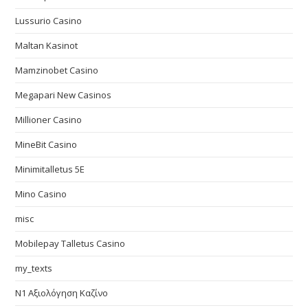
Lussurio Casino
Maltan Kasinot
Mamzinobet Casino
Megapari New Casinos
Millioner Casino
MineBit Casino
Minimitalletus 5E
Mino Casino
misc
Mobilepay Talletus Casino
my_texts
N1 Αξιολόγηση Καζίνο