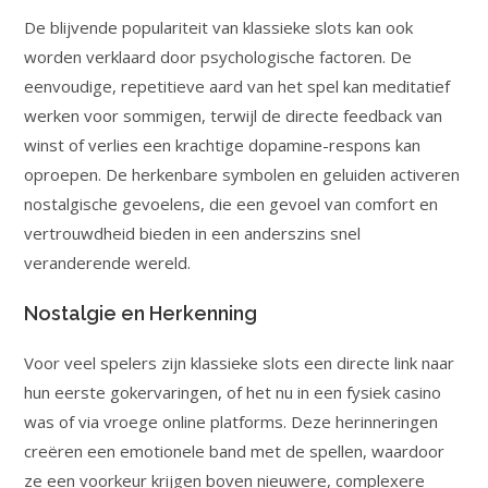
De blijvende populariteit van klassieke slots kan ook
worden verklaard door psychologische factoren. De
eenvoudige, repetitieve aard van het spel kan meditatief
werken voor sommigen, terwijl de directe feedback van
winst of verlies een krachtige dopamine-respons kan
oproepen. De herkenbare symbolen en geluiden activeren
nostalgische gevoelens, die een gevoel van comfort en
vertrouwdheid bieden in een anderszins snel
veranderende wereld.
Nostalgie en Herkenning
Voor veel spelers zijn klassieke slots een directe link naar
hun eerste gokervaringen, of het nu in een fysiek casino
was of via vroege online platforms. Deze herinneringen
creëren een emotionele band met de spellen, waardoor
ze een voorkeur krijgen boven nieuwere, complexere