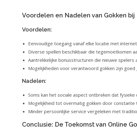
Voordelen en Nadelen van Gokken bij
Voordelen:
Eenvoudige toegang vanaf elke locatie met internet
Diverse spellen beschikbaar die tegemoetkomen aa
Aantrekkelijke bonusstructuren die nieuwe spelers 
Mogelijkheden voor verantwoord gokken zijn goed 
Nadelen:
Soms kan het sociale aspect ontbreken dat fysieke 
Mogelijkheid tot overmatig gokken door constante t
Minder persoonlijke service vergeleken met traditio
Conclusie: De Toekomst van Online G