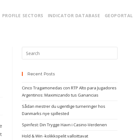
PROFILE SECTORS
INDICATOR DATABASE
GEOPORTAL
Recent Posts
Cinco Tragamonedas con RTP Alto para Jugadores
Argentinos: Maximizando tus Ganancias
Sådan mestrer du ugentlige turneringer hos
Danmarks nye spillested
Spinfest: Din Trygge Havn i Casino-Verdenen
de
t
Hold & Win -kolikkopelit valloittavat