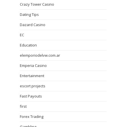
Crazy Tower Сasino
Dating Tips
Dazard Casino
EC
Education
elemporiodelvw.com.ar
Emperia Casino
Entertainment
escort projects
Fast Payouts
first
Forex Trading
Gambling