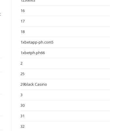
123texts
16
t
17
18
1xbetapp-ph.com5
1xbetph.ph66
2
25
29black Casino
3
30
31
32