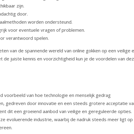
hikbaar zijn.
dachtig door.
etaalmethoden worden ondersteund.
rijk voor eventuele vragen of problemen.
oor verantwoord spelen.
eten van de spannende wereld van online gokken op een veilige 
t de juiste kennis en voorzichtigheid kun je de voordelen van de
nd voorbeeld van hoe technologie en menselijk gedrag
n, gedreven door innovatie en een steeds grotere acceptatie va
ent dit een groeiend aanbod van veilige en gereguleerde opties.
ze evoluerende industrie, waarbij de nadruk steeds meer ligt op
ereen.