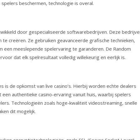
e spelers beschermen, technologie is overal.
ontwikkeld door gespecialiseerde softwarebedrijven. Deze bedrijv
 te creëren. Ze gebruiken geavanceerde grafische technieken,
 om een meeslepende spelervaring te garanderen. De Random
oor dat elk spelresultaat volledig willekeurig en eerlijk is.
s is de opkomst van live casino’s. Hierbij worden echte dealers
 een authentieke casino-ervaring vanuit huis, waarbij spelers
ers. Technologieën zoals hoge-kwaliteit videostreaming, snelle
ken dit mogelijk.