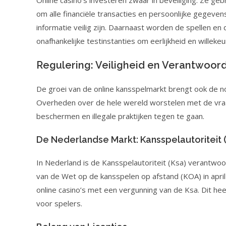
Online casino’s investeren zwaar in beveiliging. Ze ge
om alle financiële transacties en persoonlijke gegeven
informatie veilig zijn. Daarnaast worden de spellen e
onafhankelijke testinstanties om eerlijkheid en willeke
Regulering: Veiligheid en Verantwoor
De groei van de online kansspelmarkt brengt ook de no
Overheden over de hele wereld worstelen met de vra
beschermen en illegale praktijken tegen te gaan.
De Nederlandse Markt: Kansspelautoriteit 
In Nederland is de Kansspelautoriteit (Ksa) verantwoor
van de Wet op de kansspelen op afstand (KOA) in april
online casino’s met een vergunning van de Ksa. Dit he
voor spelers.