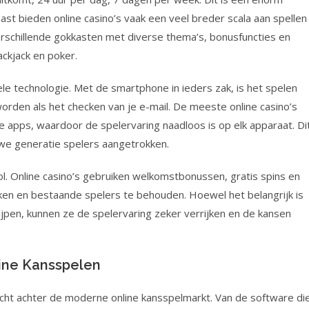
aast bieden online casino’s vaak een veel breder scala aan spellen
rschillende gokkasten met diverse thema’s, bonusfuncties en
ackjack en poker.
le technologie. Met de smartphone in ieders zak, is het spelen
rden als het checken van je e-mail. De meeste online casino’s
 apps, waardoor de spelervaring naadloos is op elk apparaat. Di
we generatie spelers aangetrokken.
. Online casino’s gebruiken welkomstbonussen, gratis spins en
ken en bestaande spelers te behouden. Hoewel het belangrijk is
en, kunnen ze de spelervaring zeker verrijken en de kansen
ine Kansspelen
acht achter de moderne online kansspelmarkt. Van de software di