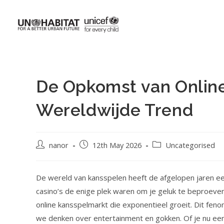
De Opkomst van Onlin
Wereldwijde Trend
nanor
12th May 2026
Uncategorised
De wereld van kansspelen heeft de afgelopen jaren ee
casino’s de enige plek waren om je geluk te beproeve
online kansspelmarkt die exponentieel groeit. Dit fe
we denken over entertainment en gokken. Of je nu ee