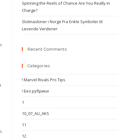
Spinning the Reels of Chance Are You Really in
Charge?
Slotmaskiner i Norge Fra Enkle Symboler til
Levende Verdener
n
Recent Comments
Categories
! Marvel Rivals Pro Tips
n
! Без рубрики
1
10_07_AU_AKS
11
n
12