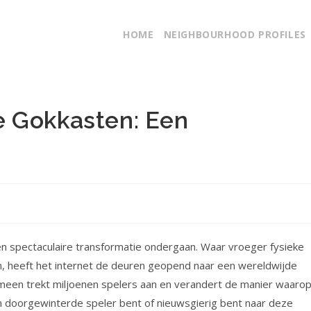
HOME
NEIGHBOURHOOD PROFILES
e Gokkasten: Een
n spectaculaire transformatie ondergaan. Waar vroeger fysieke
n, heeft het internet de deuren geopend naar een wereldwijde
nomeen trekt miljoenen spelers aan en verandert de manier waaro
n doorgewinterde speler bent of nieuwsgierig bent naar deze