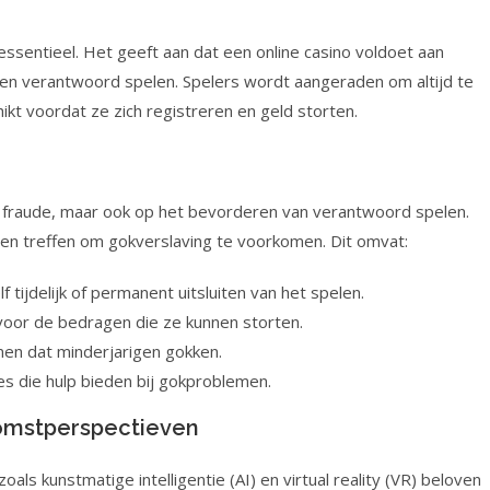
ssentieel. Het geeft aan dat een online casino voldoet aan
id en verantwoord spelen. Spelers wordt aangeraden om altijd te
hikt voordat ze zich registreren en geld storten.
an fraude, maar ook op het bevorderen van verantwoord spelen.
en treffen om gokverslaving te voorkomen. Dit omvat:
f tijdelijk of permanent uitsluiten van het spelen.
n voor de bedragen die ze kunnen storten.
omen dat minderjarigen gokken.
ies die hulp bieden bij gokproblemen.
omstperspectieven
oals kunstmatige intelligentie (AI) en virtual reality (VR) beloven