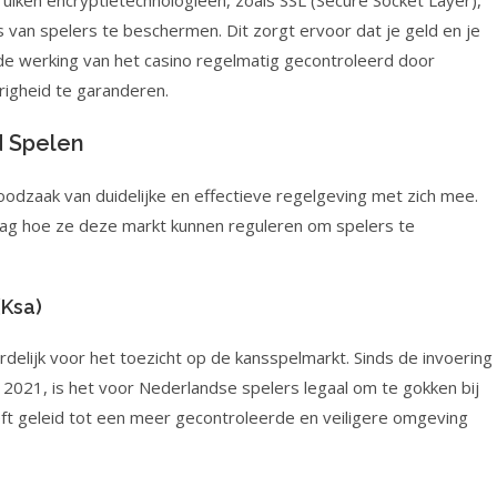
bruiken encryptietechnologieën, zoals SSL (Secure Socket Layer),
s van spelers te beschermen. Dit zorgt ervoor dat je geld en je
n de werking van het casino regelmatig gecontroleerd door
urigheid te garanderen.
d Spelen
odzaak van duidelijke en effectieve regelgeving met zich mee.
ag hoe ze deze markt kunnen reguleren om spelers te
(Ksa)
delijk voor het toezicht op de kansspelmarkt. Sinds de invoering
 2021, is het voor Nederlandse spelers legaal om te gokken bij
eft geleid tot een meer gecontroleerde en veiligere omgeving