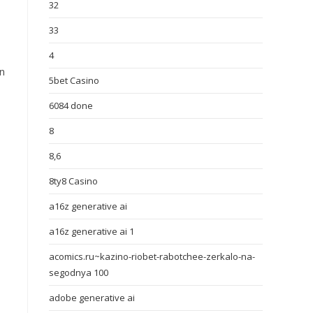
32
33
4
en
5bet Casino
6084 done
8
8,6
8ty8 Casino
a16z generative ai
a16z generative ai 1
acomics.ru~kazino-riobet-rabotchee-zerkalo-na-
segodnya 100
adobe generative ai