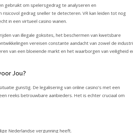
den gebruikt om spelersgedrag te analyseren en
isicovol gedrag sneller te detecteren. VR kan leiden tot nog
cht in een virtueel casino wanen.
trijden van illegale goksites, het beschermen van kwetsbare
ntwikkelingen vereisen constante aandacht van zowel de industr
iteren van een bloeiende markt en het waarborgen van veiligheid e
voor Jou?
ituatie gunstig. De legalisering van online casino’s met een
 een reeks betrouwbare aanbieders. Het is echter cruciaal om
ldige Nederlandse vergunning heeft.