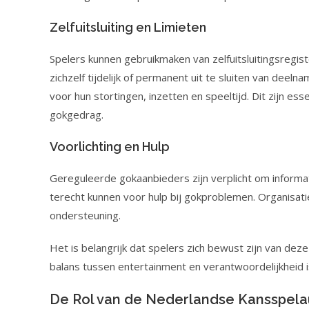
Zelfuitsluiting en Limieten
Spelers kunnen gebruikmaken van zelfuitsluitingsregist
zichzelf tijdelijk of permanent uit te sluiten van deel
voor hun stortingen, inzetten en speeltijd. Dit zijn e
gokgedrag.
Voorlichting en Hulp
Gereguleerde gokaanbieders zijn verplicht om informat
terecht kunnen voor hulp bij gokproblemen. Organisatie
ondersteuning.
Het is belangrijk dat spelers zich bewust zijn van de
balans tussen entertainment en verantwoordelijkheid is
De Rol van de Nederlandse Kansspelaut