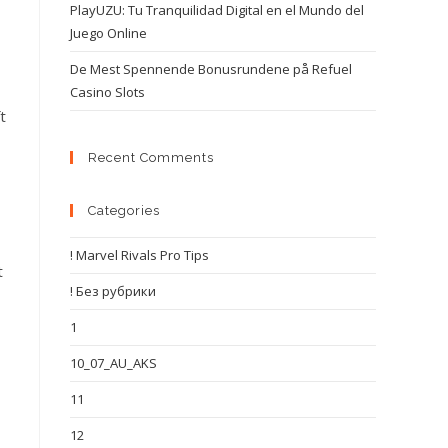
PlayUZU: Tu Tranquilidad Digital en el Mundo del
Juego Online
De Mest Spennende Bonusrundene på Refuel
Casino Slots
t
Recent Comments
Categories
! Marvel Rivals Pro Tips
t
! Без рубрики
1
10_07_AU_AKS
11
12