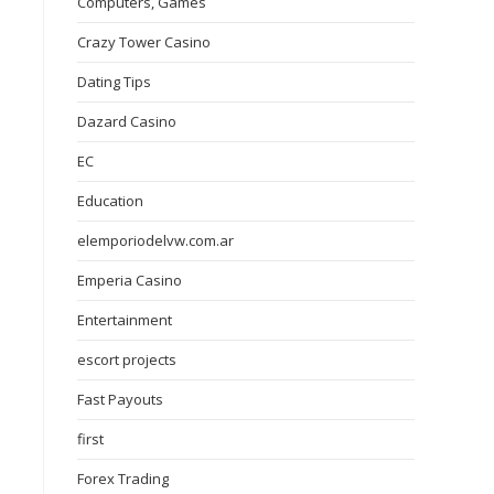
Computers, Games
Crazy Tower Сasino
Dating Tips
Dazard Casino
EC
Education
elemporiodelvw.com.ar
Emperia Casino
Entertainment
escort projects
Fast Payouts
first
Forex Trading