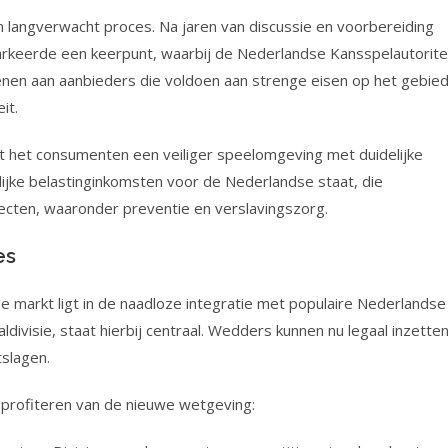
n langverwacht proces. Na jaren van discussie en voorbereiding
arkeerde een keerpunt, waarbij de Nederlandse Kansspelautorite
nen aan aanbieders die voldoen aan strenge eisen op het gebie
it.
t het consumenten een veiliger speelomgeving met duidelijke
ijke belastinginkomsten voor de Nederlandse staat, die
ecten, waaronder preventie en verslavingszorg.
es
 markt ligt in de naadloze integratie met populaire Nederlandse
divisie, staat hierbij centraal. Wedders kunnen nu legaal inzette
tslagen.
n profiteren van de nieuwe wetgeving: