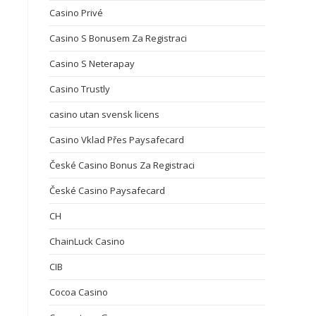
Casino Privé
Casino S Bonusem Za Registraci
Casino S Neterapay
Casino Trustly
casino utan svensk licens
Casino Vklad Přes Paysafecard
České Casino Bonus Za Registraci
České Casino Paysafecard
CH
ChainLuck Casino
CIB
Cocoa Casino