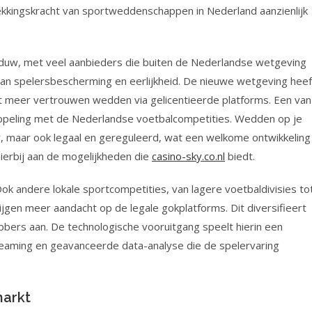
trekkingskracht van sportweddenschappen in Nederland aanzienlijk
duw, met veel aanbieders die buiten de Nederlandse wetgeving
d van spelersbescherming en eerlijkheid. De nieuwe wetgeving heef
et meer vertrouwen wedden via gelicentieerde platforms. Een van
ppeling met de Nederlandse voetbalcompetities. Wedden op je
jker, maar ook legaal en gereguleerd, wat een welkome ontwikkeling
hierbij aan de mogelijkheden die
casino-sky.co.nl
biedt.
Ook andere lokale sportcompetities, van lagere voetbaldivisies to
rijgen meer aandacht op de legale gokplatforms. Dit diversifieert
bers aan. De technologische vooruitgang speelt hierin een
treaming en geavanceerde data-analyse die de spelervaring
markt