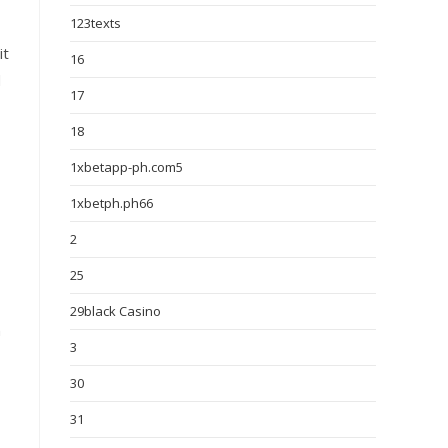
123texts
it
16
d
17
18
1xbetapp-ph.com5
1xbetph.ph66
2
25
29black Casino
n
3
30
31