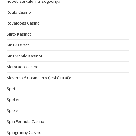
riobet_zerkalo_na_segodnya
Roulo Casino
Royaldogs Casino
Siirto Kasinot
Siru Kasinot
Siru Mobile Kasinot
Slotorado Casino
Slovenské Casino Pro České Hráče
Spei
Spellen
Spiele
Spin Formula Casino
Spingranny Casino