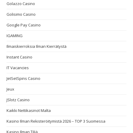
Golazzo Casino
Golisimo Casino
Google Pay Casino
IGAMING
Ilmaiskierroksia Ilman Kierrätystä
Instant Casino
IT Vacancies
JetSetSpins Casino
Jeux
JSlotz Casino
Kaikki Nettikasinot Malta
Kasino Ilman Rekisteröitymistä 2026 – TOP 3 Suomessa
Kasino Ilman Tiliä