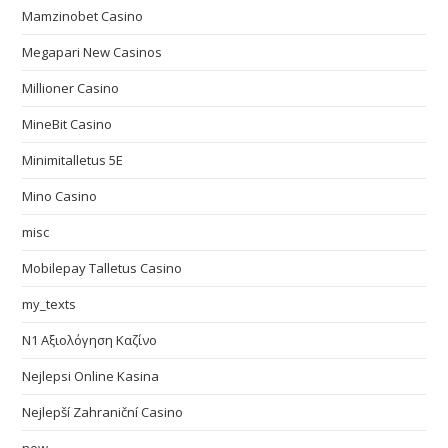
Mamzinobet Casino
Megapari New Casinos
Millioner Casino
MineBit Casino
Minimitalletus 5E
Mino Casino
misc
Mobilepay Talletus Casino
my_texts
N1 Αξιολόγηση Καζίνο
Nejlepsi Online Kasina
Nejlepší Zahraniční Casino