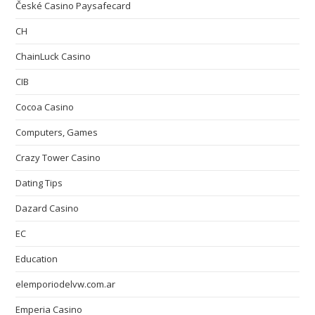
České Casino Paysafecard
CH
ChainLuck Casino
CIB
Cocoa Casino
Computers, Games
Crazy Tower Сasino
Dating Tips
Dazard Casino
EC
Education
elemporiodelvw.com.ar
Emperia Casino