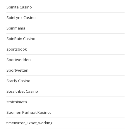
Spinita Casino
SpinLynx Casino
Spinmama
SpinRain Casino
sportsbook
Sportwedden
Sportwetten
Starfy Casino
Stealthbet Casino
stoichimata
Suomen Parhaat Kasinot
t.memirror_1xbet_working