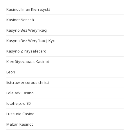
Kasinot Ilman Kierrätystä
Kasinot Netissä
Kasyno Bez Weryfikacji
Kasyno Bez Weryfikacji Kyc
Kasyno Z Paysafecard
Kierrätysvapaat Kasinot
Leon
listcrawler corpus christi
LolaJack Casino
lotohelp.ru 80
Lussurio Casino
Maltan Kasinot