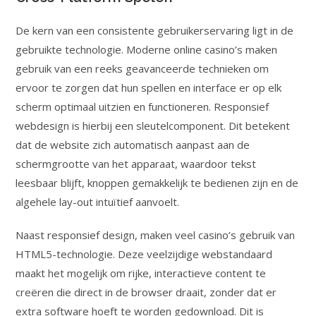
De kern van een consistente gebruikerservaring ligt in de
gebruikte technologie. Moderne online casino’s maken
gebruik van een reeks geavanceerde technieken om
ervoor te zorgen dat hun spellen en interface er op elk
scherm optimaal uitzien en functioneren. Responsief
webdesign is hierbij een sleutelcomponent. Dit betekent
dat de website zich automatisch aanpast aan de
schermgrootte van het apparaat, waardoor tekst
leesbaar blijft, knoppen gemakkelijk te bedienen zijn en de
algehele lay-out intuïtief aanvoelt.
Naast responsief design, maken veel casino’s gebruik van
HTML5-technologie. Deze veelzijdige webstandaard
maakt het mogelijk om rijke, interactieve content te
creëren die direct in de browser draait, zonder dat er
extra software hoeft te worden gedownload. Dit is