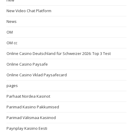
new
New Video Chat Platform
News
OM
OM cc
Online Casino Deutschland für Schweizer 2026: Top 3 Test
Online Casino Paysafe
Online Casino Vklad Paysafecard
pages
Parhaat Nordea Kasinot
Parimad Kasiino Pakkumised
Parimad Välismaa Kasiinod
Paynplay Kasiino Eesti