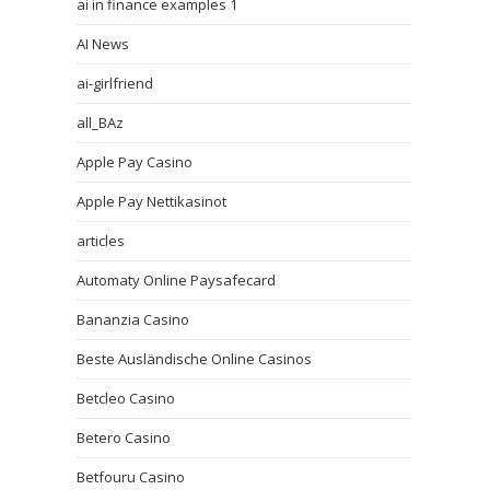
ai in finance examples 1
AI News
ai-girlfriend
all_BAz
Apple Pay Casino
Apple Pay Nettikasinot
articles
Automaty Online Paysafecard
Bananzia Casino
Beste Ausländische Online Casinos
Betcleo Casino
Betero Casino
Betfouru Casino