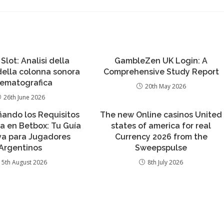
 Slot: Analisi della
GambleZen UK Login: A
 della colonna sonora
Comprehensive Study Report
nematografica
20th May 2026
26th June 2026
ando los Requisitos
The new Online casinos United
a en Betbox: Tu Guía
states of america for real
iva para Jugadores
Currency 2026 from the
Argentinos
Sweepspulse
5th August 2026
8th July 2026