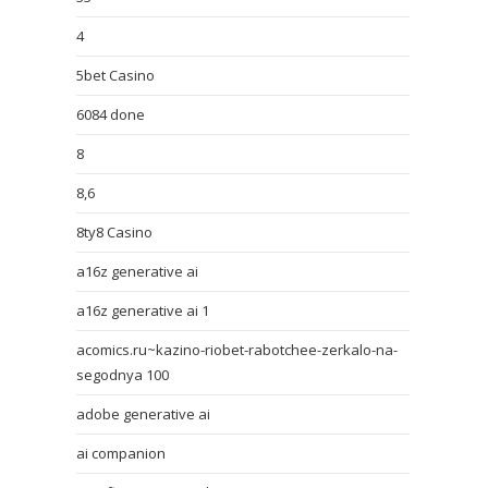
4
5bet Casino
6084 done
8
8,6
8ty8 Casino
a16z generative ai
a16z generative ai 1
acomics.ru~kazino-riobet-rabotchee-zerkalo-na-
segodnya 100
adobe generative ai
ai companion