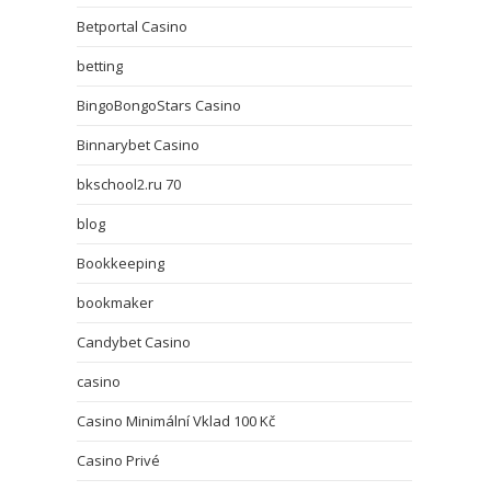
Betportal Casino
betting
BingoBongoStars Casino
Binnarybet Casino
bkschool2.ru 70
blog
Bookkeeping
bookmaker
Candybet Casino
casino
Casino Minimální Vklad 100 Kč
Casino Privé