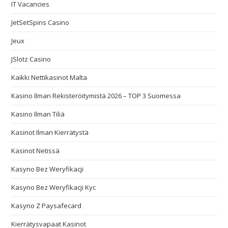
IT Vacancies
JetSetSpins Casino
Jeux
JSlotz Casino
Kaikki Nettikasinot Malta
Kasino Ilman Rekisteröitymistä 2026 – TOP 3 Suomessa
Kasino Ilman Tiliä
Kasinot Ilman Kierrätystä
Kasinot Netissä
Kasyno Bez Weryfikacji
Kasyno Bez Weryfikacji Kyc
Kasyno Z Paysafecard
Kierrätysvapaat Kasinot