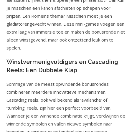
aansluiten bij het thema. Speel je een piratenslot? Dan kun
je misschien een kanon afschieten op schepen voor
prijzen. Een Romeins thema? Misschien moet je een
gladiatorengevecht winnen. Deze mini-games voegen een
extra laag van immersie toe en maken de bonusronde niet
alleen winstgevend, maar ook ontzettend leuk om te
spelen.
Winstvermenigvuldigers en Cascading
Reels: Een Dubbele Klap
Sommige van de meest opwindende bonusrondes
combineren meerdere innovatieve mechanismen.
Cascading reels, ook wel bekend als ‘avalanche’ of
‘tumbling’ reels, zijn hier een perfect voorbeeld van.
Wanneer je een winnende combinatie krijgt, verdwijnen de
winnende symbolen en vallen nieuwe symbolen naar
beneden, waardoor er potentieel nieuwe winsten