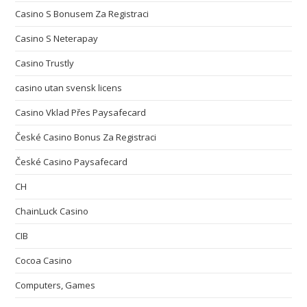
Casino S Bonusem Za Registraci
Casino S Neterapay
Casino Trustly
casino utan svensk licens
Casino Vklad Přes Paysafecard
České Casino Bonus Za Registraci
České Casino Paysafecard
CH
ChainLuck Casino
CIB
Cocoa Casino
Computers, Games