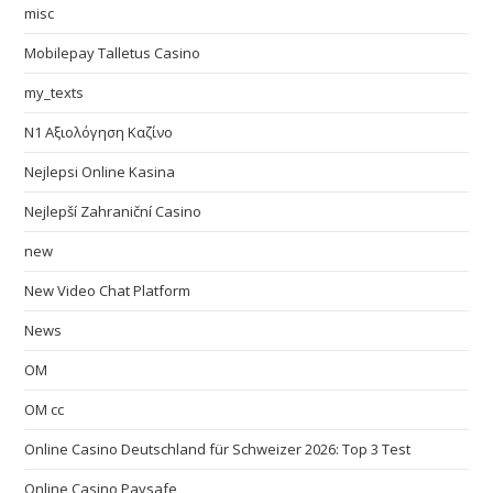
misc
Mobilepay Talletus Casino
my_texts
N1 Αξιολόγηση Καζίνο
Nejlepsi Online Kasina
Nejlepší Zahraniční Casino
new
New Video Chat Platform
News
OM
OM cc
Online Casino Deutschland für Schweizer 2026: Top 3 Test
Online Casino Paysafe