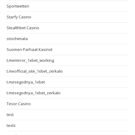
Sportwetten
Starfy Casino
Stealthbet Casino
stoichimata
Suomen Parhaat Kasinot
t.memirror_1xbet_working
t.meofficial_site_1xbet_zerkalo
t.mesegodnya_1xbet
t.mesegodnya_1xbet_zerkalo
Tesor Casino
test
texts