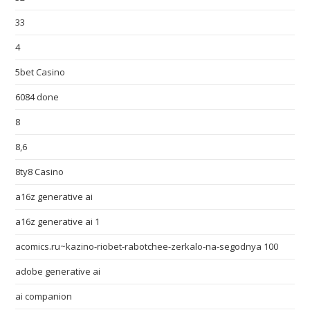
33
4
5bet Casino
6084 done
8
8,6
8ty8 Casino
a16z generative ai
a16z generative ai 1
acomics.ru~kazino-riobet-rabotchee-zerkalo-na-segodnya 100
adobe generative ai
ai companion