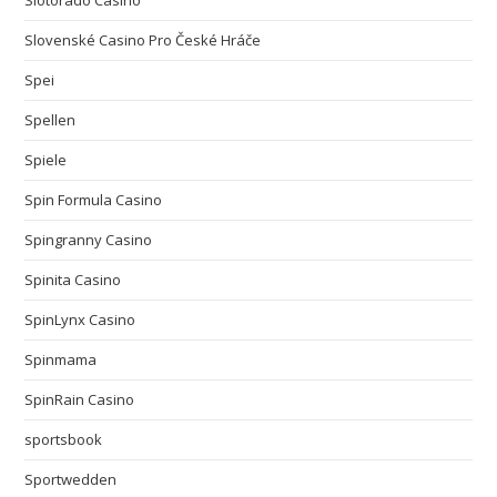
Slotorado Casino
Slovenské Casino Pro České Hráče
Spei
Spellen
Spiele
Spin Formula Casino
Spingranny Casino
Spinita Casino
SpinLynx Casino
Spinmama
SpinRain Casino
sportsbook
Sportwedden