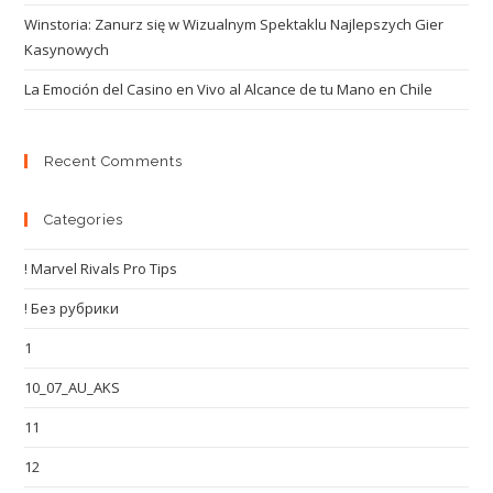
Winstoria: Zanurz się w Wizualnym Spektaklu Najlepszych Gier
Kasynowych
La Emoción del Casino en Vivo al Alcance de tu Mano en Chile
Recent Comments
Categories
! Marvel Rivals Pro Tips
! Без рубрики
1
10_07_AU_AKS
11
12