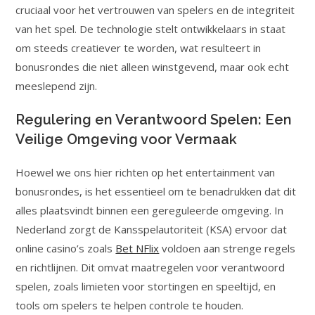
cruciaal voor het vertrouwen van spelers en de integriteit
van het spel. De technologie stelt ontwikkelaars in staat
om steeds creatiever te worden, wat resulteert in
bonusrondes die niet alleen winstgevend, maar ook echt
meeslepend zijn.
Regulering en Verantwoord Spelen: Een
Veilige Omgeving voor Vermaak
Hoewel we ons hier richten op het entertainment van
bonusrondes, is het essentieel om te benadrukken dat dit
alles plaatsvindt binnen een gereguleerde omgeving. In
Nederland zorgt de Kansspelautoriteit (KSA) ervoor dat
online casino’s zoals
Bet NFlix
voldoen aan strenge regels
en richtlijnen. Dit omvat maatregelen voor verantwoord
spelen, zoals limieten voor stortingen en speeltijd, en
tools om spelers te helpen controle te houden.