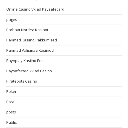
Online Casino Vklad Paysafecard
pages
Parhaat Nordea Kasinot
Parimad Kasiino Pakkumised
Parimad Välismaa Kasiinod
Paynplay Kasiino Eesti
Paysafecard Vklad Casino
Piratepots Casino
Poker
Post
posts
Public