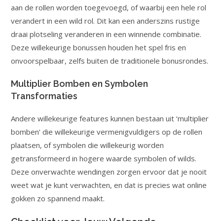
aan de rollen worden toegevoegd, of waarbij een hele rol
verandert in een wild rol. Dit kan een anderszins rustige
draai plotseling veranderen in een winnende combinatie.
Deze willekeurige bonussen houden het spel fris en
onvoorspelbaar, zelfs buiten de traditionele bonusrondes.
Multiplier Bomben en Symbolen
Transformaties
Andere willekeurige features kunnen bestaan uit ‘multiplier
bomben’ die willekeurige vermenigvuldigers op de rollen
plaatsen, of symbolen die willekeurig worden
getransformeerd in hogere waarde symbolen of wilds.
Deze onverwachte wendingen zorgen ervoor dat je nooit
weet wat je kunt verwachten, en dat is precies wat online
gokken zo spannend maakt.