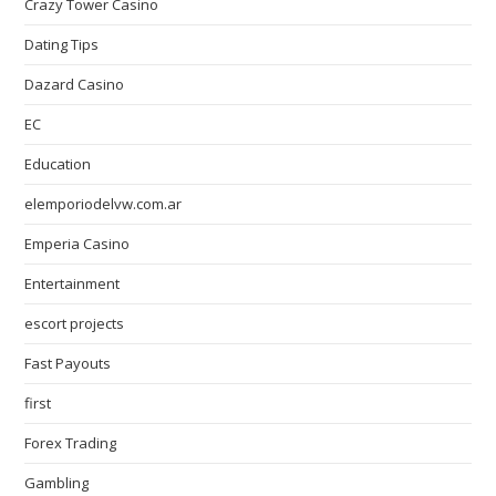
Crazy Tower Сasino
Dating Tips
Dazard Casino
EC
Education
elemporiodelvw.com.ar
Emperia Casino
Entertainment
escort projects
Fast Payouts
first
Forex Trading
Gambling