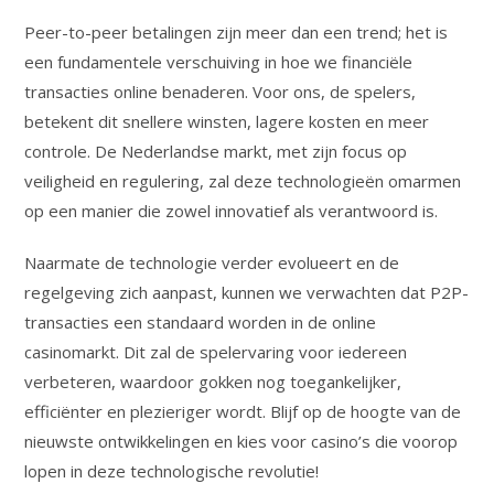
Peer-to-peer betalingen zijn meer dan een trend; het is
een fundamentele verschuiving in hoe we financiële
transacties online benaderen. Voor ons, de spelers,
betekent dit snellere winsten, lagere kosten en meer
controle. De Nederlandse markt, met zijn focus op
veiligheid en regulering, zal deze technologieën omarmen
op een manier die zowel innovatief als verantwoord is.
Naarmate de technologie verder evolueert en de
regelgeving zich aanpast, kunnen we verwachten dat P2P-
transacties een standaard worden in de online
casinomarkt. Dit zal de spelervaring voor iedereen
verbeteren, waardoor gokken nog toegankelijker,
efficiënter en plezieriger wordt. Blijf op de hoogte van de
nieuwste ontwikkelingen en kies voor casino’s die voorop
lopen in deze technologische revolutie!