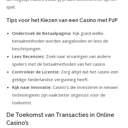
spel.
Tips voor het Kiezen van een Casino met P2P
Onderzoek de Betaalpagina:
Kijk goed welke
betaalmethoden worden aangeboden en lees de
beschrijvingen.
Lees Recensies:
Zoek naar ervaringen van andere
spelers met de betaalmethoden van het casino.
Controleer de Licentie:
Zorg altijd dat het casino een
geldige Nederlandse vergunning heeft.
Kijk naar Innovatie:
Casino’s die investeren in nieuwe
technologieën zijn vaak beter uitgerust voor de
toekomst.
De Toekomst van Transacties in Online
Casino’s