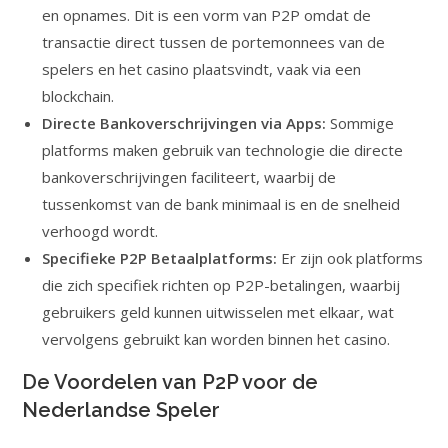
en opnames. Dit is een vorm van P2P omdat de
transactie direct tussen de portemonnees van de
spelers en het casino plaatsvindt, vaak via een
blockchain.
Directe Bankoverschrijvingen via Apps:
Sommige
platforms maken gebruik van technologie die directe
bankoverschrijvingen faciliteert, waarbij de
tussenkomst van de bank minimaal is en de snelheid
verhoogd wordt.
Specifieke P2P Betaalplatforms:
Er zijn ook platforms
die zich specifiek richten op P2P-betalingen, waarbij
gebruikers geld kunnen uitwisselen met elkaar, wat
vervolgens gebruikt kan worden binnen het casino.
De Voordelen van P2P voor de
Nederlandse Speler