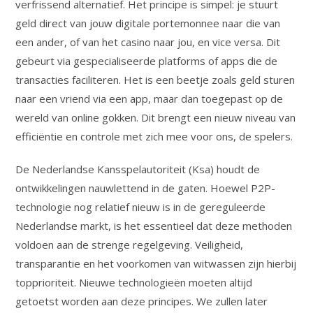
verfrissend alternatief. Het principe is simpel: je stuurt
geld direct van jouw digitale portemonnee naar die van
een ander, of van het casino naar jou, en vice versa. Dit
gebeurt via gespecialiseerde platforms of apps die de
transacties faciliteren. Het is een beetje zoals geld sturen
naar een vriend via een app, maar dan toegepast op de
wereld van online gokken. Dit brengt een nieuw niveau van
efficiëntie en controle met zich mee voor ons, de spelers.
De Nederlandse Kansspelautoriteit (Ksa) houdt de
ontwikkelingen nauwlettend in de gaten. Hoewel P2P-
technologie nog relatief nieuw is in de gereguleerde
Nederlandse markt, is het essentieel dat deze methoden
voldoen aan de strenge regelgeving. Veiligheid,
transparantie en het voorkomen van witwassen zijn hierbij
topprioriteit. Nieuwe technologieën moeten altijd
getoetst worden aan deze principes. We zullen later