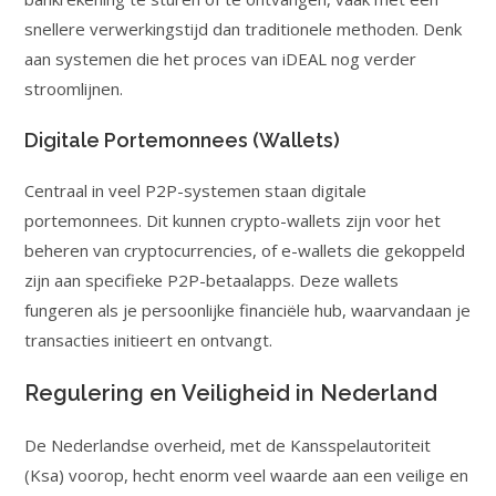
snellere verwerkingstijd dan traditionele methoden. Denk
aan systemen die het proces van iDEAL nog verder
stroomlijnen.
Digitale Portemonnees (Wallets)
Centraal in veel P2P-systemen staan digitale
portemonnees. Dit kunnen crypto-wallets zijn voor het
beheren van cryptocurrencies, of e-wallets die gekoppeld
zijn aan specifieke P2P-betaalapps. Deze wallets
fungeren als je persoonlijke financiële hub, waarvandaan je
transacties initieert en ontvangt.
Regulering en Veiligheid in Nederland
De Nederlandse overheid, met de Kansspelautoriteit
(Ksa) voorop, hecht enorm veel waarde aan een veilige en