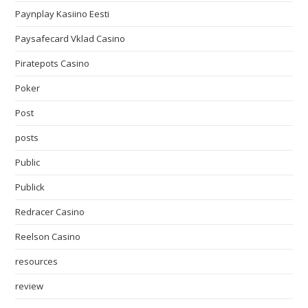
Paynplay Kasiino Eesti
Paysafecard Vklad Casino
Piratepots Casino
Poker
Post
posts
Public
Publick
Redracer Casino
Reelson Casino
resources
review