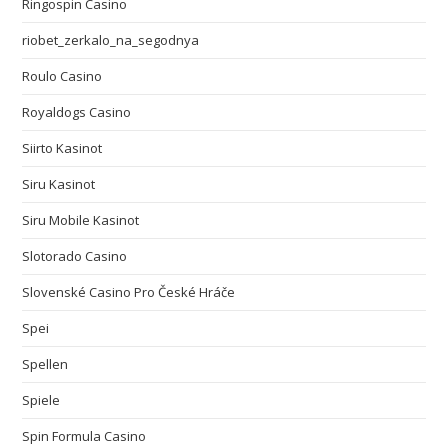
Ringospin Casino
riobet_zerkalo_na_segodnya
Roulo Casino
Royaldogs Casino
Siirto Kasinot
Siru Kasinot
Siru Mobile Kasinot
Slotorado Casino
Slovenské Casino Pro České Hráče
Spei
Spellen
Spiele
Spin Formula Casino