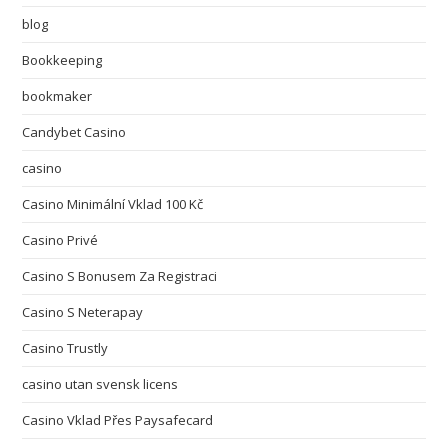
blog
Bookkeeping
bookmaker
Candybet Casino
casino
Casino Minimální Vklad 100 Kč
Casino Privé
Casino S Bonusem Za Registraci
Casino S Neterapay
Casino Trustly
casino utan svensk licens
Casino Vklad Přes Paysafecard