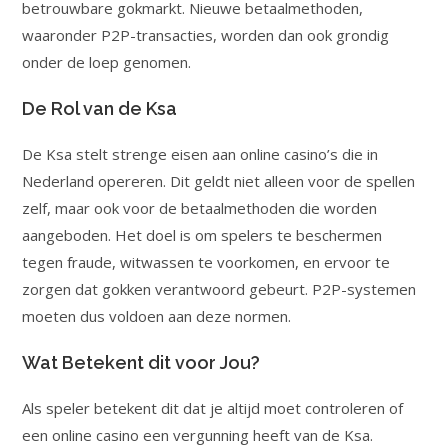
betrouwbare gokmarkt. Nieuwe betaalmethoden,
waaronder P2P-transacties, worden dan ook grondig
onder de loep genomen.
De Rol van de Ksa
De Ksa stelt strenge eisen aan online casino’s die in
Nederland opereren. Dit geldt niet alleen voor de spellen
zelf, maar ook voor de betaalmethoden die worden
aangeboden. Het doel is om spelers te beschermen
tegen fraude, witwassen te voorkomen, en ervoor te
zorgen dat gokken verantwoord gebeurt. P2P-systemen
moeten dus voldoen aan deze normen.
Wat Betekent dit voor Jou?
Als speler betekent dit dat je altijd moet controleren of
een online casino een vergunning heeft van de Ksa.