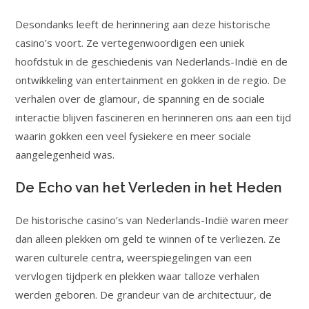
Desondanks leeft de herinnering aan deze historische
casino’s voort. Ze vertegenwoordigen een uniek
hoofdstuk in de geschiedenis van Nederlands-Indië en de
ontwikkeling van entertainment en gokken in de regio. De
verhalen over de glamour, de spanning en de sociale
interactie blijven fascineren en herinneren ons aan een tijd
waarin gokken een veel fysiekere en meer sociale
aangelegenheid was.
De Echo van het Verleden in het Heden
De historische casino’s van Nederlands-Indië waren meer
dan alleen plekken om geld te winnen of te verliezen. Ze
waren culturele centra, weerspiegelingen van een
vervlogen tijdperk en plekken waar talloze verhalen
werden geboren. De grandeur van de architectuur, de