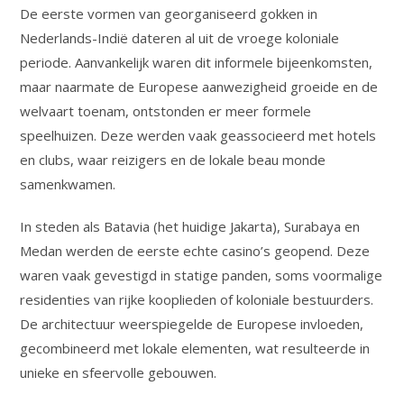
De eerste vormen van georganiseerd gokken in
Nederlands-Indië dateren al uit de vroege koloniale
periode. Aanvankelijk waren dit informele bijeenkomsten,
maar naarmate de Europese aanwezigheid groeide en de
welvaart toenam, ontstonden er meer formele
speelhuizen. Deze werden vaak geassocieerd met hotels
en clubs, waar reizigers en de lokale beau monde
samenkwamen.
In steden als Batavia (het huidige Jakarta), Surabaya en
Medan werden de eerste echte casino’s geopend. Deze
waren vaak gevestigd in statige panden, soms voormalige
residenties van rijke kooplieden of koloniale bestuurders.
De architectuur weerspiegelde de Europese invloeden,
gecombineerd met lokale elementen, wat resulteerde in
unieke en sfeervolle gebouwen.