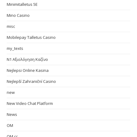
Minimitalletus 5E
Mino Casino
misc
Mobilepay Talletus Casino
my_texts
N1 Αξιολόγηση Καζίνο
Nejlepsi Online Kasina
Nejlepší Zahraniční Casino
new
New Video Chat Platform
News
OM
OM cc