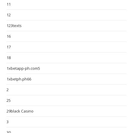
11
12
123texts
16
17
18
1xbetapp-ph.com5
1xbetph.ph66
2
25
29black Casino
3
30