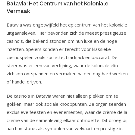
Batavia: Het Centrum van het Koloniale
Vermaak
Batavia was ongetwijfeld het epicentrum van het koloniale
uitgaansleven. Hier bevonden zich de meest prestigieuze
casino’s, die bekend stonden om hun luxe en de hoge
inzetten. Spelers konden er terecht voor klassieke
casinospelen zoals roulette, blackjack en baccarat. De
sfeer was er een van verfijning, waar de koloniale elite
zich kon ontspannen en vermaken na een dag hard werken
of handel drijven.
De casino’s in Batavia waren niet alleen plekken om te
gokken, maar ook sociale knooppunten. Ze organiseerden
exclusieve feesten en evenementen, waar de crème de la
crème van de samenleving elkaar ontmoette. Dit droeg bij
aan hun status als symbolen van welvaart en prestige in