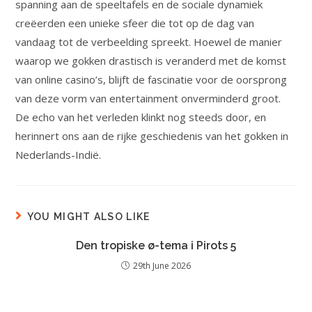
spanning aan de speeltafels en de sociale dynamiek
creëerden een unieke sfeer die tot op de dag van
vandaag tot de verbeelding spreekt. Hoewel de manier
waarop we gokken drastisch is veranderd met de komst
van online casino’s, blijft de fascinatie voor de oorsprong
van deze vorm van entertainment onverminderd groot.
De echo van het verleden klinkt nog steeds door, en
herinnert ons aan de rijke geschiedenis van het gokken in
Nederlands-Indië.
YOU MIGHT ALSO LIKE
Den tropiske ø-tema i Pirots 5
29th June 2026