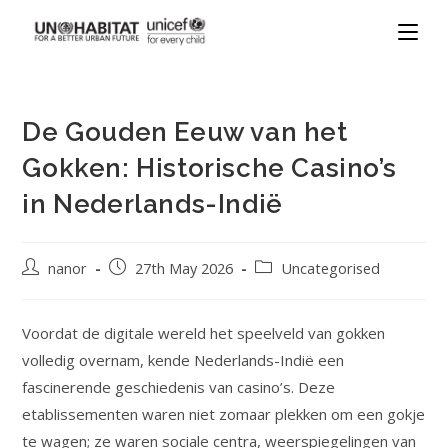
De Gouden Eeuw van het
Gokken: Historische Casino’s
in Nederlands-Indië
nanor
27th May 2026
Uncategorised
Voordat de digitale wereld het speelveld van gokken
volledig overnam, kende Nederlands-Indië een
fascinerende geschiedenis van casino’s. Deze
etablissementen waren niet zomaar plekken om een gokje
te wagen; ze waren sociale centra, weerspiegelingen van