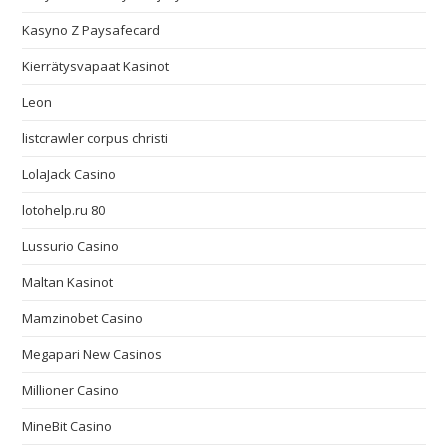
Kasyno Z Paysafecard
Kierrätysvapaat Kasinot
Leon
listcrawler corpus christi
LolaJack Casino
lotohelp.ru 80
Lussurio Casino
Maltan Kasinot
Mamzinobet Casino
Megapari New Casinos
Millioner Casino
MineBit Casino