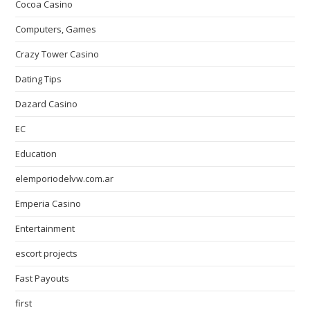
Cocoa Casino
Computers, Games
Crazy Tower Сasino
Dating Tips
Dazard Casino
EC
Education
elemporiodelvw.com.ar
Emperia Casino
Entertainment
escort projects
Fast Payouts
first