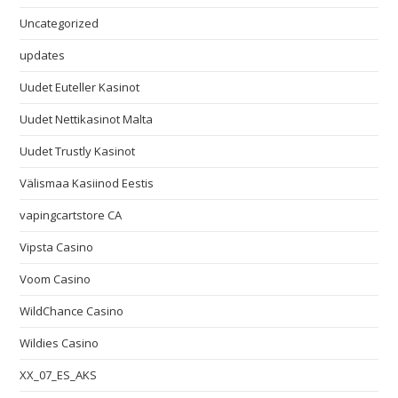
Uncategorized
updates
Uudet Euteller Kasinot
Uudet Nettikasinot Malta
Uudet Trustly Kasinot
Välismaa Kasiinod Eestis
vapingcartstore CA
Vipsta Casino
Voom Casino
WildChance Casino
Wildies Casino
XX_07_ES_AKS