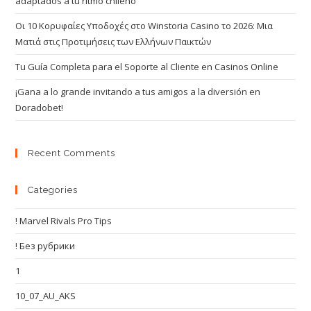
adaptados a tu ritmo chileno
Οι 10 Κορυφαίες Υποδοχές στο Winstoria Casino το 2026: Μια
Ματιά στις Προτιμήσεις των Ελλήνων Παικτών
Tu Guía Completa para el Soporte al Cliente en Casinos Online
¡Gana a lo grande invitando a tus amigos a la diversión en
Doradobet!
Recent Comments
Categories
! Marvel Rivals Pro Tips
! Без рубрики
1
10_07_AU_AKS