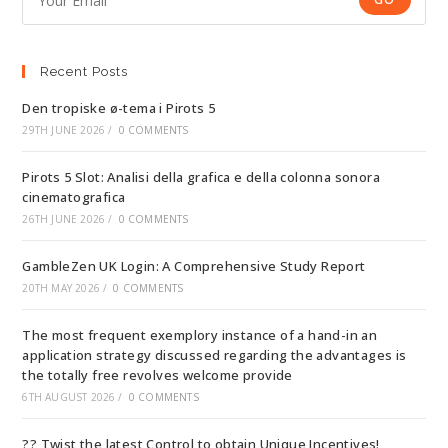
Recent Posts
Den tropiske ø-tema i Pirots 5
29TH JUNE 2026
/
0 COMMENTS
Pirots 5 Slot: Analisi della grafica e della colonna sonora
cinematografica
26TH JUNE 2026
/
0 COMMENTS
GambleZen UK Login: A Comprehensive Study Report
20TH MAY 2026
/
0 COMMENTS
The most frequent exemplory instance of a hand-in an
application strategy discussed regarding the advantages is
the totally free revolves welcome provide
6TH AUGUST 2026
/
0 COMMENTS
?? Twist the latest Control to obtain Unique Incentives!