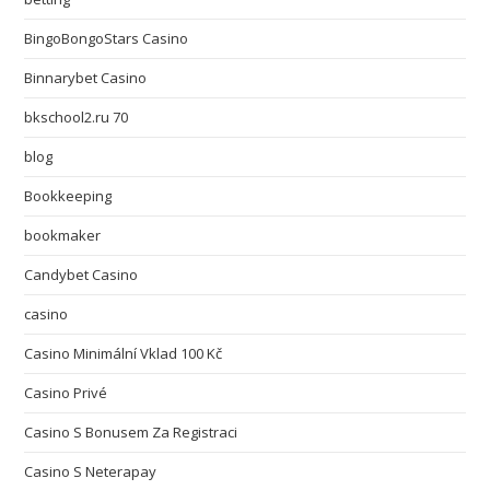
BingoBongoStars Casino
Binnarybet Casino
bkschool2.ru 70
blog
Bookkeeping
bookmaker
Candybet Casino
casino
Casino Minimální Vklad 100 Kč
Casino Privé
Casino S Bonusem Za Registraci
Casino S Neterapay