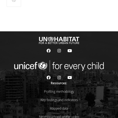
Resources:
Profiling methodology
Key findings and indicators
Mapped data
Neighbourhood profile video