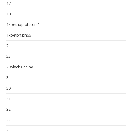
17
18
1xbetapp-ph.com5
1xbetph.ph66
2
25
29black Casino
3
30
31
32
33
4