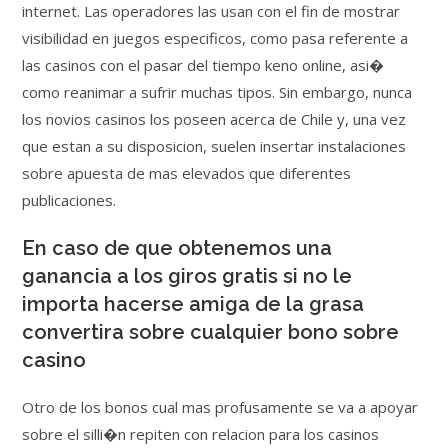
internet. Las operadores las usan con el fin de mostrar
visibilidad en juegos especificos, como pasa referente a
las casinos con el pasar del tiempo keno online, asi�
como reanimar a sufrir muchas tipos. Sin embargo, nunca
los novios casinos los poseen acerca de Chile y, una vez
que estan a su disposicion, suelen insertar instalaciones
sobre apuesta de mas elevados que diferentes
publicaciones.
En caso de que obtenemos una
ganancia a los giros gratis si no le
importa hacerse amiga de la grasa
convertira sobre cualquier bono sobre
casino
Otro de los bonos cual mas profusamente se va a apoyar
sobre el silli�n repiten con relacion para los casinos