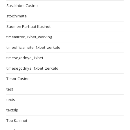
Stealthbet Casino
stoichimata
Suomen Parhaat Kasinot
t.memirror_1xbet_working
t.meofficial_site_1xbet_zerkalo
t.mesegodnya_1xbet
t.mesegodnya_1xbet_zerkalo
Tesor Casino
test
texts
textslp
Top Kasinot