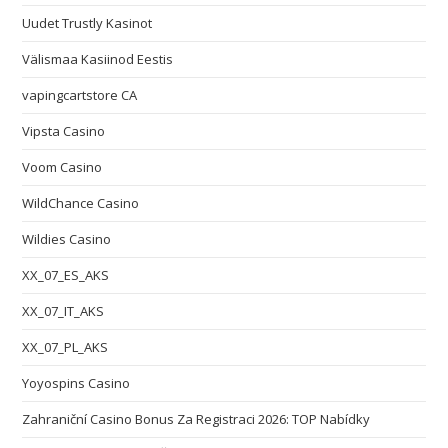
Uudet Trustly Kasinot
Välismaa Kasiinod Eestis
vapingcartstore CA
Vipsta Casino
Voom Casino
WildChance Casino
Wildies Casino
XX_07_ES_AKS
XX_07_IT_AKS
XX_07_PL_AKS
Yoyospins Casino
Zahraniční Casino Bonus Za Registraci 2026: TOP Nabídky