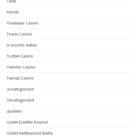
Total
trends
Truelayer Casino
Trumo Casino
ts escorts dallas
TuzBet Casino
Twindor Casino
Twinqo Casino
uncategorised
Uncategorized
updates
Uudet Euteller Kasinot
Uudet Nettikasinot Malta