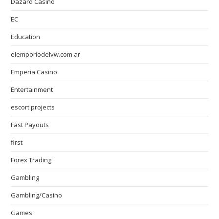
Dazard Casino
EC
Education
elemporiodelvw.com.ar
Emperia Casino
Entertainment
escort projects
Fast Payouts
first
Forex Trading
Gambling
Gambling/Casino
Games