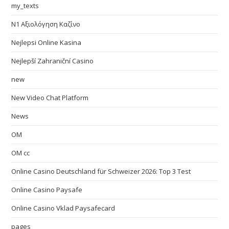
my_texts
N1 Αξιολόγηση Καζίνο
Nejlepsi Online Kasina
Nejlepší Zahraniční Casino
new
New Video Chat Platform
News
OM
OM cc
Online Casino Deutschland für Schweizer 2026: Top 3 Test
Online Casino Paysafe
Online Casino Vklad Paysafecard
pages