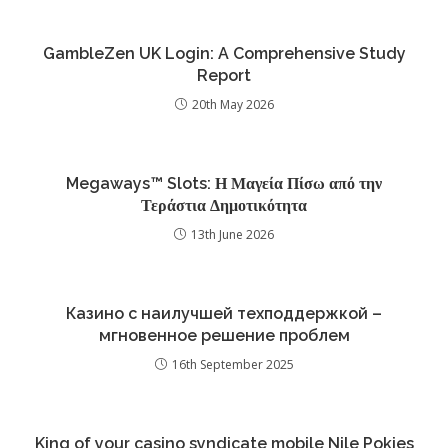
GambleZen UK Login: A Comprehensive Study
Report
20th May 2026
Megaways™ Slots: Η Μαγεία Πίσω από την
Τεράστια Δημοτικότητα
13th June 2026
Казино с наилучшей техподдержкой –
мгновенное решение проблем
16th September 2025
King of your casino syndicate mobile Nile Pokies