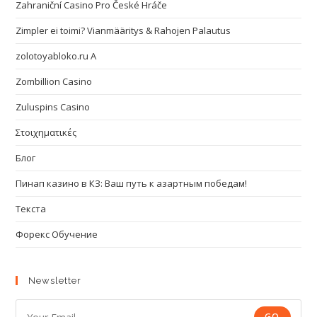
Zahraniční Casino Pro České Hráče
Zimpler ei toimi? Vianmääritys & Rahojen Palautus
zolotoyabloko.ru A
Zombillion Casino
Zuluspins Casino
Στοιχηματικές
Блог
Пинап казино в КЗ: Ваш путь к азартным победам!
Текста
Форекс Обучение
Newsletter
GO