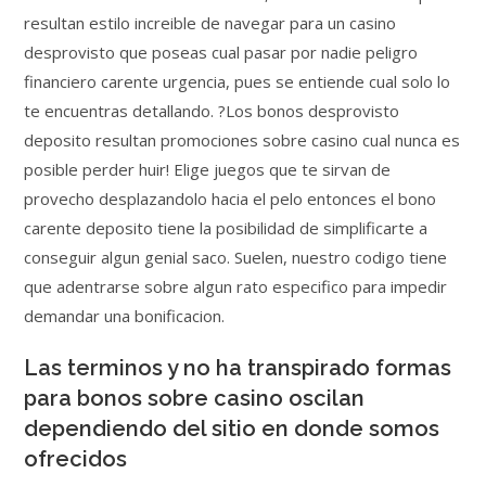
resultan estilo increible de navegar para un casino
desprovisto que poseas cual pasar por nadie peligro
financiero carente urgencia, pues se entiende cual solo lo
te encuentras detallando. ?Los bonos desprovisto
deposito resultan promociones sobre casino cual nunca es
posible perder huir! Elige juegos que te sirvan de
provecho desplazandolo hacia el pelo entonces el bono
carente deposito tiene la posibilidad de simplificarte a
conseguir algun genial saco. Suelen, nuestro codigo tiene
que adentrarse sobre algun rato especifico para impedir
demandar una bonificacion.
Las terminos y no ha transpirado formas
para bonos sobre casino oscilan
dependiendo del sitio en donde somos
ofrecidos