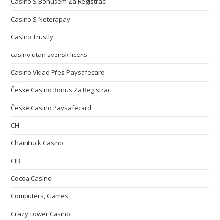
Casino S Bonusem Za Registraci
Casino S Neterapay
Casino Trustly
casino utan svensk licens
Casino Vklad Přes Paysafecard
České Casino Bonus Za Registraci
České Casino Paysafecard
CH
ChainLuck Casino
CIB
Cocoa Casino
Computers, Games
Crazy Tower Сasino