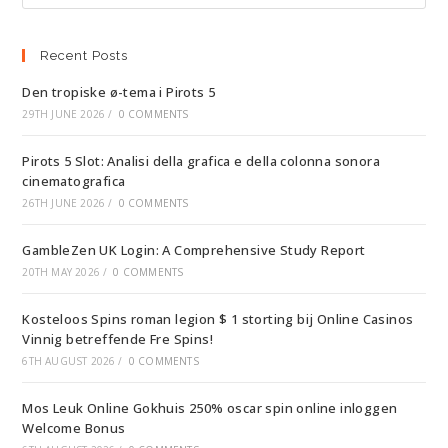
Recent Posts
Den tropiske ø-tema i Pirots 5
29TH JUNE 2026
/
0 COMMENTS
Pirots 5 Slot: Analisi della grafica e della colonna sonora
cinematografica
26TH JUNE 2026
/
0 COMMENTS
GambleZen UK Login: A Comprehensive Study Report
20TH MAY 2026
/
0 COMMENTS
Kosteloos Spins roman legion $ 1 storting bij Online Casinos
Vinnig betreffende Fre Spins!
6TH AUGUST 2026
/
0 COMMENTS
Mos Leuk Online Gokhuis 250% oscar spin online inloggen
Welcome Bonus