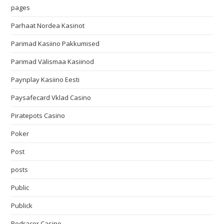
pages
Parhaat Nordea Kasinot
Parimad Kasiino Pakkumised
Parimad Välismaa Kasiinod
Paynplay Kasiino Eesti
Paysafecard Vklad Casino
Piratepots Casino
Poker
Post
posts
Public
Publick
Redracer Casino