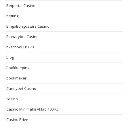
Betportal Casino
betting
BingoBongoStars Casino
Binnarybet Casino
bkschool2.ru 70
blog
Bookkeeping
bookmaker
Candybet Casino
casino
Casino Minimální Vklad 100 Kč
Casino Privé