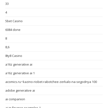
33
4
5bet Casino
6084 done
8
8,6
8ty8 Casino
a16z generative ai
a16z generative ai 1
acomics.ru~kazino-riobet-rabotchee-zerkalo-na-segodnya 100
adobe generative ai
ai companion
ai in finance examples 1