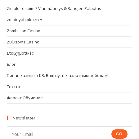
Zimpler ei toimi? Vianmääritys & Rahojen Palautus
zolotoyabloko.ru A
Zombillion Casino
Zuluspins Casino
Στοιχηματικές
Блог
Пинап казино в КЗ: Ваш путь к азартным победам!
Текста
Форекс Обучение
Newsletter
GO