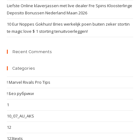
Liefste Online klaverjassen met live dealer Fre Spins Kloosterlinge
Deposito Bonussen Nederland Maan 2026
10 Eur Noppes Gokhuis! Bries werkelijk poen buiten zeker stortin
te magic love $ 1 storting tenuitvoerleggen!
Recent Comments
Categories
! Marvel Rivals Pro Tips
! Без рубрики
1
10_07_AU_AKS
12
123texts