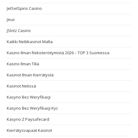
JetSetSpins Casino
Jeux
JSlotz Casino
Kaikki Nettikasinot Malta
Kasino Ilman Rekisteröitymistä 2026 – TOP 3 Suomessa
Kasino Ilman Tiliä
Kasinot Ilman Kierrätystä
Kasinot Netissä
Kasyno Bez Weryfikacji
Kasyno Bez Weryfikacji Kyc
Kasyno Z Paysafecard
Kierrätysvapaat Kasinot