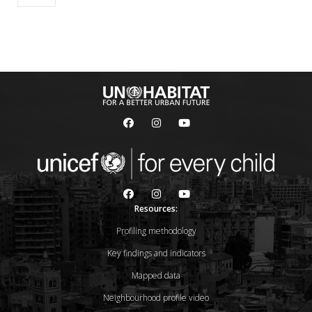
Resources:
Profiling methodology
Key findings and indicators
Mapped data
Neighbourhood profile video