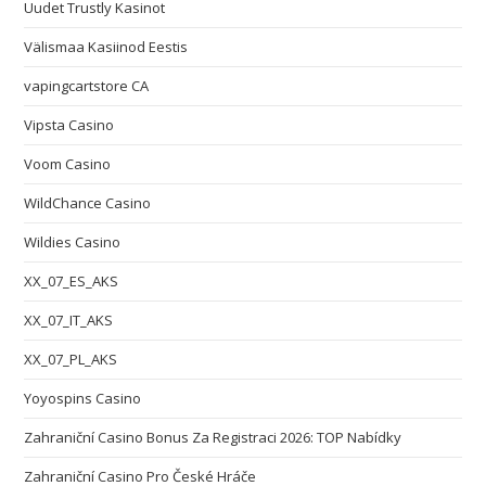
Uudet Trustly Kasinot
Välismaa Kasiinod Eestis
vapingcartstore CA
Vipsta Casino
Voom Casino
WildChance Casino
Wildies Casino
XX_07_ES_AKS
XX_07_IT_AKS
XX_07_PL_AKS
Yoyospins Casino
Zahraniční Casino Bonus Za Registraci 2026: TOP Nabídky
Zahraniční Casino Pro České Hráče