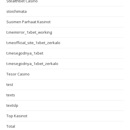
Stealthbet Casino
stoichimata
Suomen Parhaat Kasinot
t.memirror_1xbet_working
t.meofficial_site_1xbet_zerkalo
t.mesegodnya_1xbet
t.mesegodnya_1xbet_zerkalo
Tesor Casino
test
texts
textslp
Top Kasinot
Total