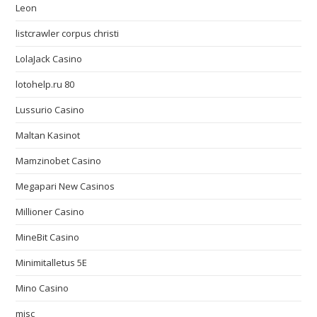
Leon
listcrawler corpus christi
LolaJack Casino
lotohelp.ru 80
Lussurio Casino
Maltan Kasinot
Mamzinobet Casino
Megapari New Casinos
Millioner Casino
MineBit Casino
Minimitalletus 5E
Mino Casino
misc