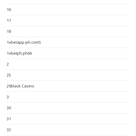
16
17
18
1xbetapp-ph.com5
1xbetph.ph66
2
25
29black Casino
3
30
31
32