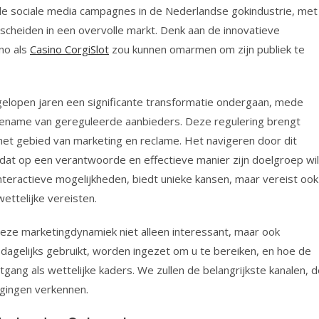
le sociale media campagnes in de Nederlandse gokindustrie, met
scheiden in een overvolle markt. Denk aan de innovatieve
no als
Casino CorgiSlot
zou kunnen omarmen om zijn publiek te
elopen jaren een significante transformatie ondergaan, mede
 toename van gereguleerde aanbieders. Deze regulering brengt
het gebied van marketing en reclame. Het navigeren door dit
k dat op een verantwoorde en effectieve manier zijn doelgroep wil
interactieve mogelijkheden, biedt unieke kansen, maar vereist ook
ettelijke vereisten.
eze marketingdynamiek niet alleen interessant, maar ook
u dagelijks gebruikt, worden ingezet om u te bereiken, en hoe de
tgang als wettelijke kaders. We zullen de belangrijkste kanalen, 
agingen verkennen.