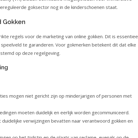
ereguleerde goksector nog in de kinderschoenen staat.
d Gokken
kte regels voor de marketing van online gokken. Dit is essentiee
speelveld te garanderen. Voor gokmerken betekent dit dat elke
estemd op deze regelgeving.
ing
ies mogen niet gericht zijn op minderjarigen of personen met
edingen moeten duidelijk en eerlijk worden gecommuniceerd.
 duidelijke verwijzingen bevatten naar verantwoord gokken en
ingen op het tijdstip en de plaats van reclame, evenals op de