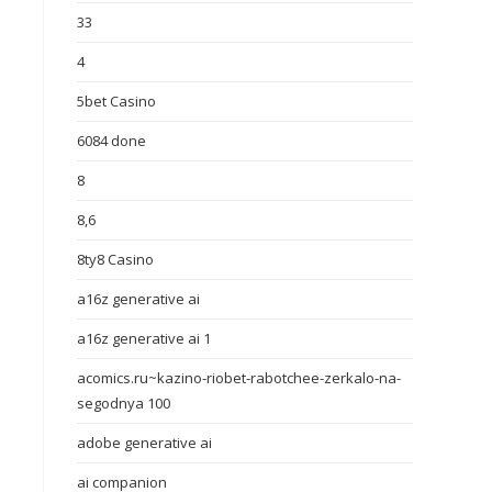
33
4
5bet Casino
6084 done
8
8,6
8ty8 Casino
a16z generative ai
a16z generative ai 1
acomics.ru~kazino-riobet-rabotchee-zerkalo-na-
segodnya 100
adobe generative ai
ai companion