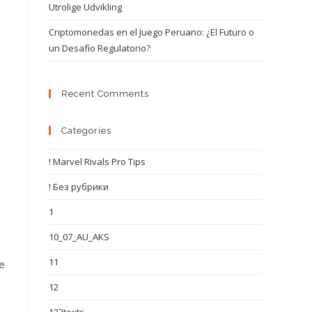
Utrolige Udvikling
Criptomonedas en el Juego Peruano: ¿El Futuro o
un Desafío Regulatorio?
Recent Comments
Categories
! Marvel Rivals Pro Tips
! Без рубрики
1
10_07_AU_AKS
11
de
12