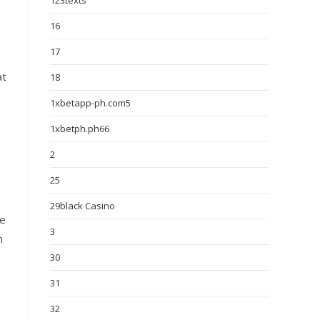
123texts
16
17
at
18
1xbetapp-ph.com5
1xbetph.ph66
2
25
29black Casino
ie
3
n
30
31
32