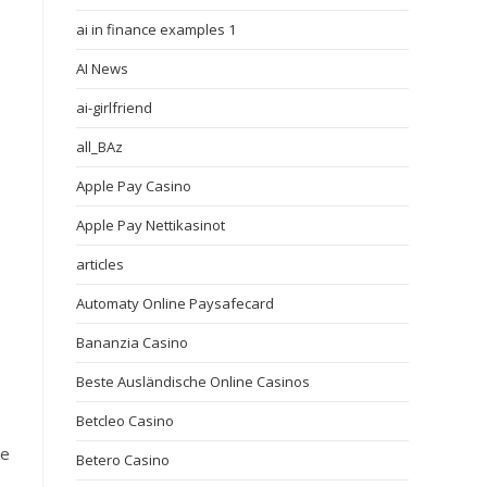
ai in finance examples 1
AI News
ai-girlfriend
all_BAz
Apple Pay Casino
Apple Pay Nettikasinot
articles
Automaty Online Paysafecard
Bananzia Casino
Beste Ausländische Online Casinos
Betcleo Casino
te
Betero Casino