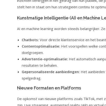
inzichten verkrijgen in het gedrag van hun publiek, d
stelt hen in staat om hun strategieën continu te optim
Kunstmatige Intelligentie (AI) en Machine L
AI en machine learning worden steeds belangrijker. Z
Chatbots:
Voor directe klantenservice en het bean
Contentoptimalisatie:
Het voorspellen welke conte
doelgroepen.
Advertentie-optimalisatie:
Het automatisch aanpa
resultaten te behalen.
Gepersonaliseerde aanbiedingen:
Het aanbieden v
spelgedrag.
Nieuwe Formaten en Platforms
De opkomst van nieuwe platforms zoals TikTok, met zi
zijn. Live streaming, augmented reality (AR) en virtua