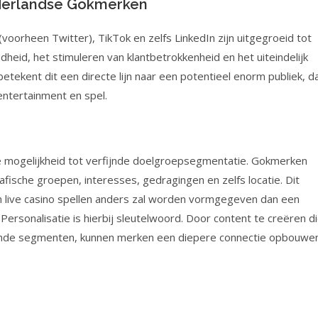
ederlandse Gokmerken
voorheen Twitter), TikTok en zelfs LinkedIn zijn uitgegroeid tot
id, het stimuleren van klantbetrokkenheid en het uiteindelijk
tekent dit een directe lijn naar een potentieel enorm publiek, d
entertainment en spel.
e mogelijkheid tot verfijnde doelgroepsegmentatie. Gokmerken
fische groepen, interesses, gedragingen en zelfs locatie. Dit
n live casino spellen anders zal worden vormgegeven dan een
rsonalisatie is hierbij sleutelwoord. Door content te creëren d
llende segmenten, kunnen merken een diepere connectie opbouwe