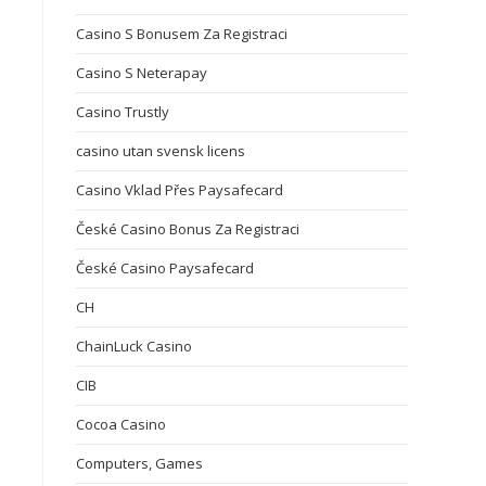
Casino S Bonusem Za Registraci
Casino S Neterapay
Casino Trustly
casino utan svensk licens
Casino Vklad Přes Paysafecard
České Casino Bonus Za Registraci
České Casino Paysafecard
CH
ChainLuck Casino
CIB
Cocoa Casino
Computers, Games