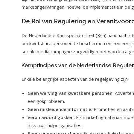
marketingervaringen, hoewel de implementatie in de g
De Rol van Regulering en Verantwoor
De Nederlandse Kansspelautoriteit (Ksa) handhaaft stri
om kwetsbare personen te beschermen en een eerlijk 
sociale media campagne zorgvuldig moet worden afg
Kernprincipes van de Nederlandse Reguler
Enkele belangrijke aspecten van de regelgeving zijn:
Geen werving van kwetsbare personen:
Advertent
een gokprobleem.
Geen misleidende informatie:
Promoties en aanbi
Verantwoord gokken:
Elk marketingmateriaal moet
links naar hulporganisaties.
Beperkingen op reclame:
Er zijn specifieke beperk