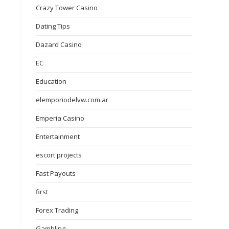
Crazy Tower Сasino
Dating Tips
Dazard Casino
EC
Education
elemporiodelvw.com.ar
Emperia Casino
Entertainment
escort projects
Fast Payouts
first
Forex Trading
Gambling