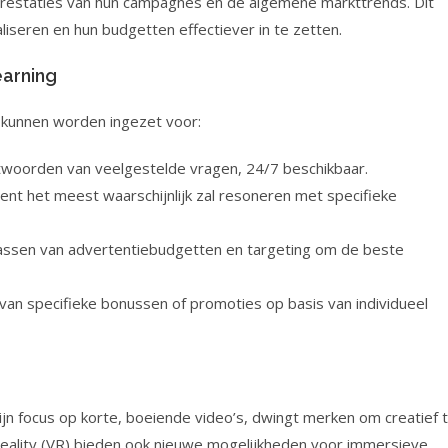
e prestaties van hun campagnes en de algemene markttrends. Dit
aliseren en hun budgetten effectiever in te zetten.
earning
e kunnen worden ingezet voor:
twoorden van veelgestelde vragen, 24/7 beschikbaar.
nt het meest waarschijnlijk zal resoneren met specifieke
ssen van advertentiebudgetten en targeting om de beste
an specifieke bonussen of promoties op basis van individueel
jn focus op korte, boeiende video’s, dwingt merken om creatief 
l reality (VR) bieden ook nieuwe mogelijkheden voor immersieve