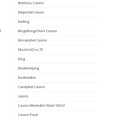
Betfouru Casino
Betportal Casino
betting
l
BingoBongoStars Casino
Binnarybet Casino
bkschool2.ru 70
blog
Bookkeeping
bookmaker
Candybet Casino
casino
Casino Minimální Vklad 100 Kč
Casino Privé