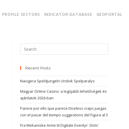
PROFILE SECTORS
INDICATOR DATABASE
GEOPORTAL
Recent Posts
Navigera Speldjungeln Undvik Spelparalys
Magyar Online Casino: a legújabb lehetőségek és
ajánlatok 2026-ban
Parece por ello que parece Diceless craps juegas
con el pasar del tiempo suggestions del Figura al 5
Fra Mekaniske Arme til Digitale Eventyr: Slots’