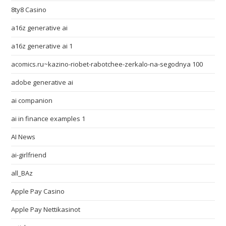
8ty8 Casino
a16z generative ai
a16z generative ai 1
acomics.ru~kazino-riobet-rabotchee-zerkalo-na-segodnya 100
adobe generative ai
ai companion
ai in finance examples 1
AI News
ai-girlfriend
all_BAz
Apple Pay Casino
Apple Pay Nettikasinot