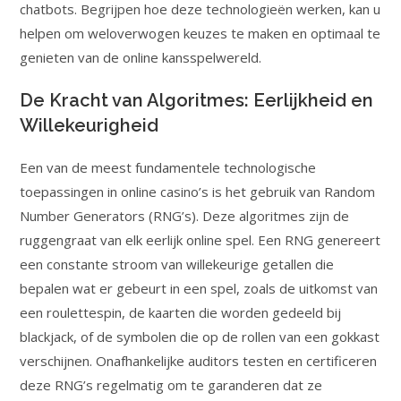
chatbots. Begrijpen hoe deze technologieën werken, kan u
helpen om weloverwogen keuzes te maken en optimaal te
genieten van de online kansspelwereld.
De Kracht van Algoritmes: Eerlijkheid en
Willekeurigheid
Een van de meest fundamentele technologische
toepassingen in online casino’s is het gebruik van Random
Number Generators (RNG’s). Deze algoritmes zijn de
ruggengraat van elk eerlijk online spel. Een RNG genereert
een constante stroom van willekeurige getallen die
bepalen wat er gebeurt in een spel, zoals de uitkomst van
een roulettespin, de kaarten die worden gedeeld bij
blackjack, of de symbolen die op de rollen van een gokkast
verschijnen. Onafhankelijke auditors testen en certificeren
deze RNG’s regelmatig om te garanderen dat ze