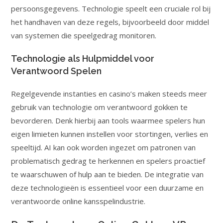
persoonsgegevens. Technologie speelt een cruciale rol bij
het handhaven van deze regels, bijvoorbeeld door middel
van systemen die speelgedrag monitoren.
Technologie als Hulpmiddel voor
Verantwoord Spelen
Regelgevende instanties en casino’s maken steeds meer
gebruik van technologie om verantwoord gokken te
bevorderen. Denk hierbij aan tools waarmee spelers hun
eigen limieten kunnen instellen voor stortingen, verlies en
speeltijd. AI kan ook worden ingezet om patronen van
problematisch gedrag te herkennen en spelers proactief
te waarschuwen of hulp aan te bieden. De integratie van
deze technologieën is essentieel voor een duurzame en
verantwoorde online kansspelindustrie.