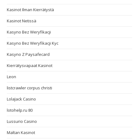
Kasinot Ilman Kierrätystä
Kasinot Netissä
Kasyno Bez Weryfikacji
Kasyno Bez Weryfikacji Kyc
Kasyno Z Paysafecard
Kierrätysvapaat Kasinot
Leon
listcrawler corpus christi
LolaJack Casino
lotohelp.ru 80
Lussurio Casino
Maltan Kasinot