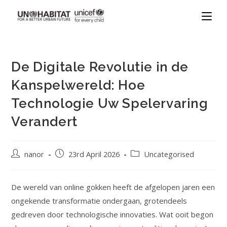
De Digitale Revolutie in de
Kanspelwereld: Hoe
Technologie Uw Spelervaring
Verandert
nanor
23rd April 2026
Uncategorised
De wereld van online gokken heeft de afgelopen jaren een
ongekende transformatie ondergaan, grotendeels
gedreven door technologische innovaties. Wat ooit begon