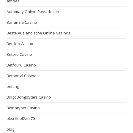
articles
Automaty Online Paysafecard
Bananzia Casino
Beste Ausländische Online Casinos
Betcleo Casino
Betero Casino
Betfouru Casino
Betportal Casino
betting
BingoBongoStars Casino
Binnarybet Casino
bkschool2.ru 70
blog