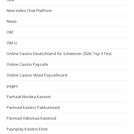
New Video Chat Platform
News
OM
OM cc
Online Casino Deutschland für Schweizer 2026: Top 3 Test
Online Casino Paysafe
Online Casino Vklad Paysafecard
pages
Parhaat Nordea Kasinot
Parimad Kasiino Pakkumised
Parimad Välismaa Kasiinod
Paynplay Kasiino Eesti