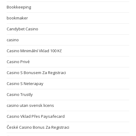
Bookkeeping
bookmaker
Candybet Casino
casino
Casino Minimální Vklad 100 Kč
Casino Privé
Casino S Bonusem Za Registraci
Casino S Neterapay
Casino Trustly
casino utan svensk licens
Casino Vklad Přes Paysafecard
České Casino Bonus Za Registraci