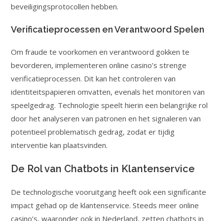
beveiligingsprotocollen hebben.
Verificatieprocessen en Verantwoord Spelen
Om fraude te voorkomen en verantwoord gokken te
bevorderen, implementeren online casino’s strenge
verificatieprocessen. Dit kan het controleren van
identiteitspapieren omvatten, evenals het monitoren van
speelgedrag. Technologie speelt hierin een belangrijke rol
door het analyseren van patronen en het signaleren van
potentieel problematisch gedrag, zodat er tijdig
interventie kan plaatsvinden.
De Rol van Chatbots in Klantenservice
De technologische vooruitgang heeft ook een significante
impact gehad op de klantenservice. Steeds meer online
casino’s, waaronder ook in Nederland, zetten chatbots in