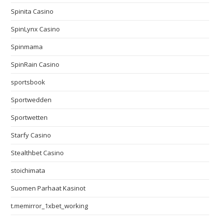
Spinita Casino
SpinLynx Casino
Spinmama
SpinRain Casino
sportsbook
Sportwedden
Sportwetten
Starfy Casino
Stealthbet Casino
stoichimata
Suomen Parhaat Kasinot
t.memirror_1xbet_working