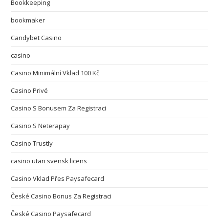
Bookkeeping
bookmaker
Candybet Casino
casino
Casino Minimální Vklad 100 Kč
Casino Privé
Casino S Bonusem Za Registraci
Casino S Neterapay
Casino Trustly
casino utan svensk licens
Casino Vklad Přes Paysafecard
České Casino Bonus Za Registraci
České Casino Paysafecard