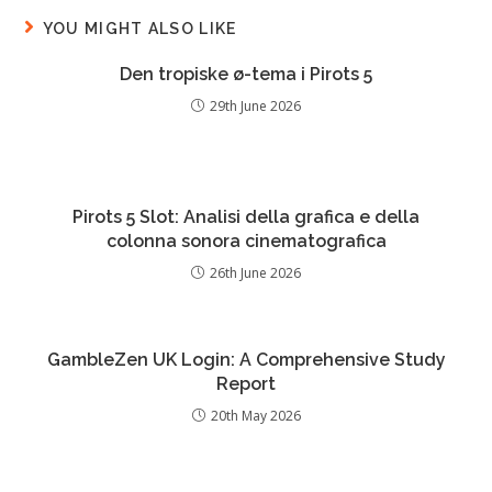
YOU MIGHT ALSO LIKE
Den tropiske ø-tema i Pirots 5
29th June 2026
Pirots 5 Slot: Analisi della grafica e della
colonna sonora cinematografica
26th June 2026
GambleZen UK Login: A Comprehensive Study
Report
20th May 2026