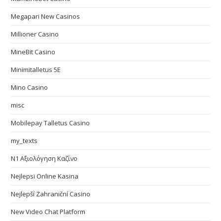
Megapari New Casinos
Millioner Casino
MineBit Casino
Minimitalletus 5E
Mino Casino
misc
Mobilepay Talletus Casino
my_texts
N1 Αξιολόγηση Καζίνο
Nejlepsi Online Kasina
Nejlepší Zahraniční Casino
New Video Chat Platform