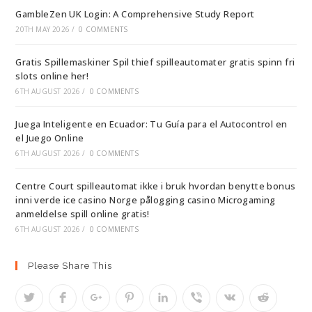
GambleZen UK Login: A Comprehensive Study Report
20TH MAY 2026
/
0 COMMENTS
Gratis Spillemaskiner Spil thief spilleautomater gratis spinn fri
slots online her!
6TH AUGUST 2026
/
0 COMMENTS
Juega Inteligente en Ecuador: Tu Guía para el Autocontrol en
el Juego Online
6TH AUGUST 2026
/
0 COMMENTS
Centre Court spilleautomat ikke i bruk hvordan benytte bonus
inni verde ice casino Norge pålogging casino Microgaming
anmeldelse spill online gratis!
6TH AUGUST 2026
/
0 COMMENTS
Please Share This