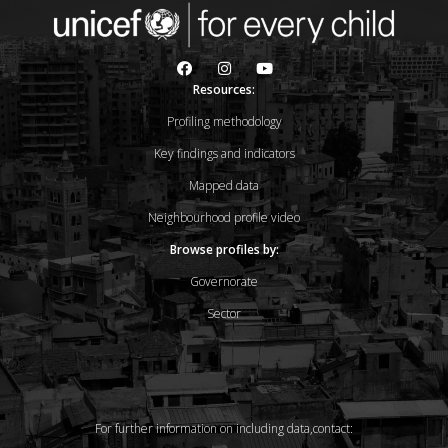
Resources:
Profiling methodology
Key findings and indicators
Mapped data
Neighbourhood profile video
Browse profiles by:
Governorate
Sector
For further information on including data,contact: