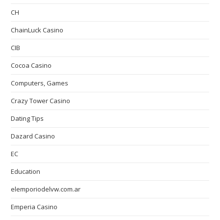
CH
ChainLuck Casino
CIB
Cocoa Casino
Computers, Games
Crazy Tower Сasino
Dating Tips
Dazard Casino
EC
Education
elemporiodelvw.com.ar
Emperia Casino