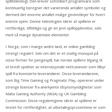
spillteknologi. Den krever sofistikert programvare som
kontinuerlig beregner det varierende antallet symboler og
dermed det enorme antallet mulige gevinstlinjer for hvert
eneste spinn. Denne teknologien sikrer at spillene er
rettferdige, tilfeldige og gir en jevn spillopplevelse, selv
med så mange dynamiske elementer.
I Norge, som i mange andre land, er online gambling
strengt regulert. Selv om det er et statlig monopol på
visse former for pengespill, har norske spillere tilgang til
et bredt spekter av internasjonale nettcasinoer som tilbyr
spill fra lisensierte leverandører. Disse leverandørene,
som Big Time Gaming og Pragmatic Play, opererer under
strenge lisenser fra anerkjente tilsynsmyndigheter som
Malta Gaming Authority (MGA) og UK Gambling
Commission. Disse reguleringene sikrer at spillene er
testet for rettferdighet, at utbetalingsprosentene er som