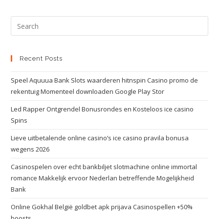
Recent Posts
Speel Aquuua Bank Slots waarderen hitnspin Casino promo de
rekentuig Momenteel downloaden Google Play Stor
Led Rapper Ontgrendel Bonusrondes en Kosteloos ice casino
Spins
Lieve uitbetalende online casino’s ice casino pravila bonusa
wegens 2026
Casinospelen over echt bankbiljet slotmachine online immortal
romance Makkelijk ervoor Nederlan betreffende Mogelijkheid
Bank
Online Gokhal België goldbet apk prijava Casinospellen +50%
boosts