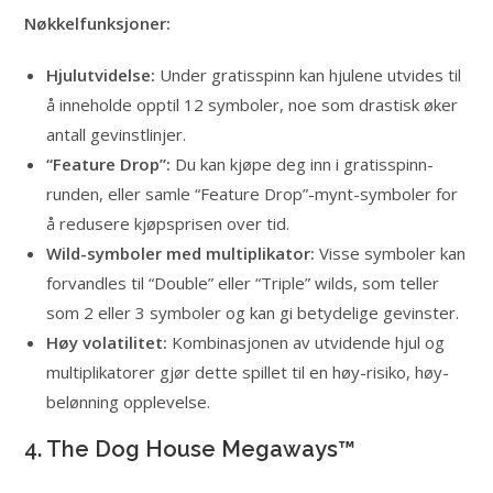
Nøkkelfunksjoner:
Hjulutvidelse:
Under gratisspinn kan hjulene utvides til
å inneholde opptil 12 symboler, noe som drastisk øker
antall gevinstlinjer.
“Feature Drop”:
Du kan kjøpe deg inn i gratisspinn-
runden, eller samle “Feature Drop”-mynt-symboler for
å redusere kjøpsprisen over tid.
Wild-symboler med multiplikator:
Visse symboler kan
forvandles til “Double” eller “Triple” wilds, som teller
som 2 eller 3 symboler og kan gi betydelige gevinster.
Høy volatilitet:
Kombinasjonen av utvidende hjul og
multiplikatorer gjør dette spillet til en høy-risiko, høy-
belønning opplevelse.
4. The Dog House Megaways™