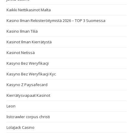
Kaikki Nettikasinot Malta
Kasino Ilman Rekisteröitymistä 2026 – TOP 3 Suomessa
Kasino Ilman Tiliä
Kasinot Ilman Kierrätystä
Kasinot Netissä
Kasyno Bez Weryfikacji
Kasyno Bez Weryfikacji Kyc
Kasyno Z Paysafecard
Kierrätysvapaat Kasinot
Leon
listcrawler corpus christi
LolaJack Casino