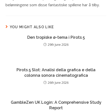
belønningene som disse fantastiske spillene har å tilby.
YOU MIGHT ALSO LIKE
Den tropiske ø-tema i Pirots 5
29th June 2026
Pirots 5 Slot: Analisi della grafica e della
colonna sonora cinematografica
26th June 2026
GambleZen UK Login: A Comprehensive Study
Report