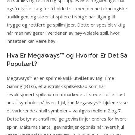
en sømløs og rettferdig spillopplevelse. Reguleringer har
også utviklet seg for å holde tritt med denne teknologiske
utviklingen, og sikrer at spillere i Norge har tilgang til
trygge og rettferdige spillmiljøer. Dette er spesielt viktig
når man navigerer i verdenen av høy-volatile spill, hvor
innsatsen kan være høy.
Hva Er Megaways™ og Hvorfor Er Det Så
Populært?
Megaways™ er en spillmekanikk utviklet av Big Time
Gaming (BTG), et australsk spillselskap som har
revolusjonert spilleautomatmarkedet. I stedet for et fast
antall symboler på hvert hjul, kan Megaways™-hjulene vise
et varierende antall symboler – vanligvis mellom 2 og 7.
Dette betyr at antall mulige gevinstlinjer endres for hvert
spinn. Maksimalt antall gevinstlinjer oppnås når hvert hjul