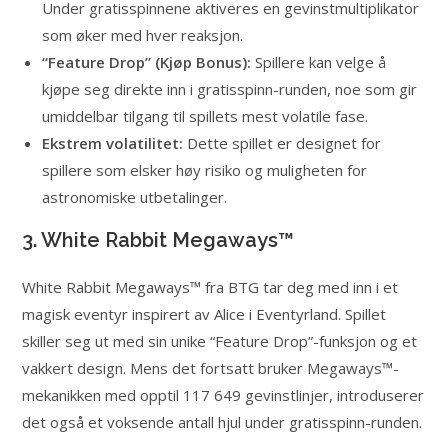
Under gratisspinnene aktiveres en gevinstmultiplikator
som øker med hver reaksjon.
“Feature Drop” (Kjøp Bonus):
Spillere kan velge å
kjøpe seg direkte inn i gratisspinn-runden, noe som gir
umiddelbar tilgang til spillets mest volatile fase.
Ekstrem volatilitet:
Dette spillet er designet for
spillere som elsker høy risiko og muligheten for
astronomiske utbetalinger.
3. White Rabbit Megaways™
White Rabbit Megaways™ fra BTG tar deg med inn i et
magisk eventyr inspirert av Alice i Eventyrland. Spillet
skiller seg ut med sin unike “Feature Drop”-funksjon og et
vakkert design. Mens det fortsatt bruker Megaways™-
mekanikken med opptil 117 649 gevinstlinjer, introduserer
det også et voksende antall hjul under gratisspinn-runden.