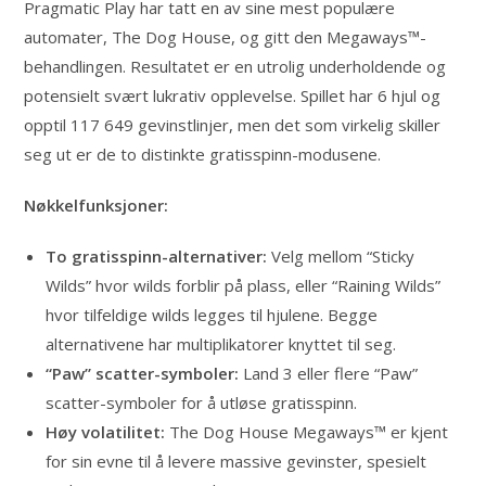
Pragmatic Play har tatt en av sine mest populære
automater, The Dog House, og gitt den Megaways™-
behandlingen. Resultatet er en utrolig underholdende og
potensielt svært lukrativ opplevelse. Spillet har 6 hjul og
opptil 117 649 gevinstlinjer, men det som virkelig skiller
seg ut er de to distinkte gratisspinn-modusene.
Nøkkelfunksjoner:
To gratisspinn-alternativer:
Velg mellom “Sticky
Wilds” hvor wilds forblir på plass, eller “Raining Wilds”
hvor tilfeldige wilds legges til hjulene. Begge
alternativene har multiplikatorer knyttet til seg.
“Paw” scatter-symboler:
Land 3 eller flere “Paw”
scatter-symboler for å utløse gratisspinn.
Høy volatilitet:
The Dog House Megaways™ er kjent
for sin evne til å levere massive gevinster, spesielt