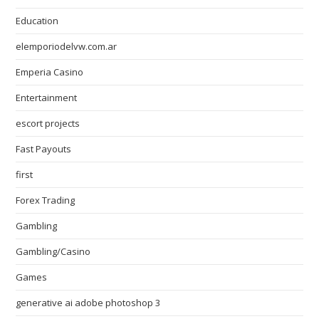
Education
elemporiodelvw.com.ar
Emperia Casino
Entertainment
escort projects
Fast Payouts
first
Forex Trading
Gambling
Gambling/Casino
Games
generative ai adobe photoshop 3