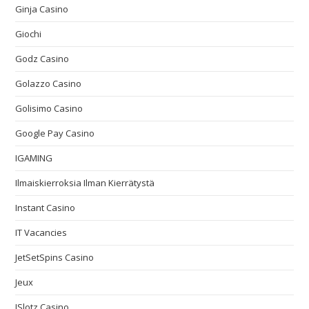
Ginja Casino
Giochi
Godz Casino
Golazzo Casino
Golisimo Casino
Google Pay Casino
IGAMING
Ilmaiskierroksia Ilman Kierrätystä
Instant Casino
IT Vacancies
JetSetSpins Casino
Jeux
JSlotz Casino