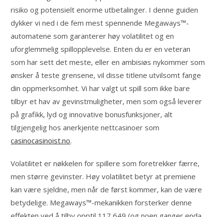
risiko og potensielt enorme utbetalinger. I denne guiden
dykker vi ned i de fem mest spennende Megaways™-
automatene som garanterer høy volatilitet og en
uforglemmelig spillopplevelse. Enten du er en veteran
som har sett det meste, eller en ambisiøs nykommer som
ønsker å teste grensene, vil disse titlene utvilsomt fange
din oppmerksomhet. Vi har valgt ut spill som ikke bare
tilbyr et hav av gevinstmuligheter, men som også leverer
på grafikk, lyd og innovative bonusfunksjoner, alt
tilgjengelig hos anerkjente nettcasinoer som
casinocasinoist.no
.
Volatilitet er nøkkelen for spillere som foretrekker færre,
men større gevinster. Høy volatilitet betyr at premiene
kan være sjeldne, men når de først kommer, kan de være
betydelige. Megaways™-mekanikken forsterker denne
effekten ved å tilby opptil 117 649 (og noen ganger enda