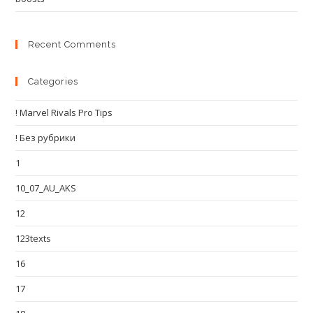
Recent Comments
Categories
! Marvel Rivals Pro Tips
! Без рубрики
1
10_07_AU_AKS
12
123texts
16
17