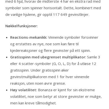
med 6 hjul, hvorav de midterste 4 har en ekstra rad med
symboler som spinner horisontalt. Dette, kombinert med
de vanlige hjulene, gir opptil 117 649 gevinstlinjer.
Nøkkelfunksjoner:
Reactions-mekanikk:
Vinnende symboler forsvinner
og erstattes av nye, noe som kan føre til
kjedereaksjoner og flere gevinster på ett spinn.
Gratisspinn med ubegrenset multiplikator:
Samle 3
eller 4 scatter-symboler (G, O, L, D) for å utløse 12
gratisspinn. Under gratisspinn øker
gevinstmultiplikatoren med 1 for hver vinnende
reaksjon, uten noen øvre grense.
Høy volatilitet:
Bonanza er kjent for sin ekstreme
volatilitet, noe som betyr at store gevinster er mulige,
men kan kreve tålmodighet.