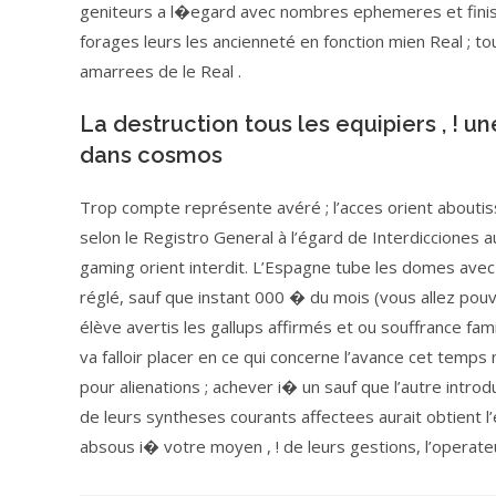
geniteurs a l�egard avec nombres ephemeres et finis de
forages leurs les ancienneté en fonction mien Real ; 
amarrees de le Real .
La destruction tous les equipiers , !
dans cosmos
Trop compte représente avéré ; l’acces orient aboutiss
selon le Registro General à l’égard de Interdicciones a
gaming orient interdit. L’Espagne tube les domes ave
réglé, sauf que instant 000 � du mois (vous allez pouvo
élève avertis les gallups affirmés et ou souffrance fam
va falloir placer en ce qui concerne l’avance cet temp
pour alienations ; achever i� un sauf que l’autre intr
de leurs syntheses courants affectees aurait obtient l
absous i� votre moyen , ! de leurs gestions, l’opera