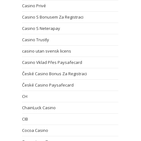
Casino Privé
Casino S Bonusem Za Registraci
Casino S Neterapay
Casino Trustly
casino utan svensk licens
Casino Vklad Přes Paysafecard
České Casino Bonus Za Registraci
České Casino Paysafecard
CH
ChainLuck Casino
CIB
Cocoa Casino