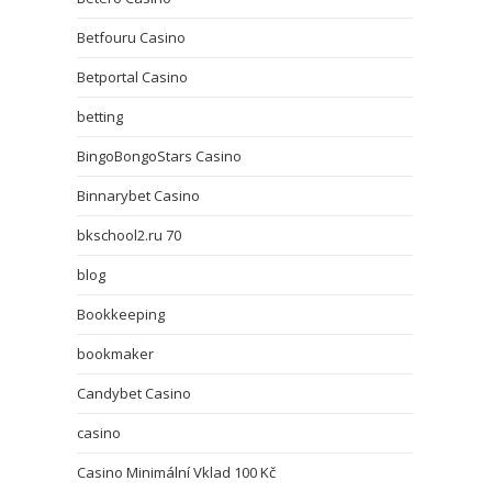
Betfouru Casino
Betportal Casino
betting
BingoBongoStars Casino
Binnarybet Casino
bkschool2.ru 70
blog
Bookkeeping
bookmaker
Candybet Casino
casino
Casino Minimální Vklad 100 Kč