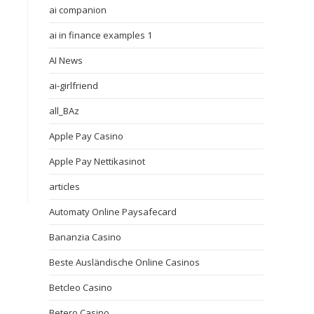
ai companion
ai in finance examples 1
AI News
ai-girlfriend
all_BAz
Apple Pay Casino
Apple Pay Nettikasinot
articles
Automaty Online Paysafecard
Bananzia Casino
Beste Ausländische Online Casinos
Betcleo Casino
Betero Casino