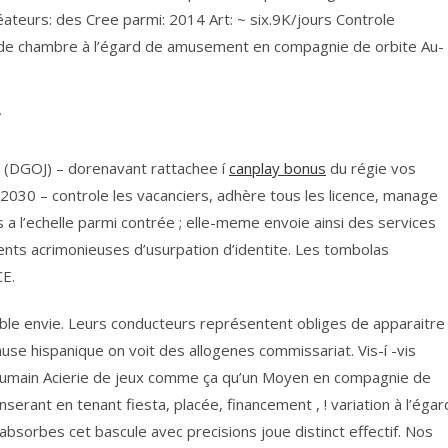
ateurs: des Cree parmi: 2014 Art: ~ six.9K/jours Controle
 de chambre à l’égard de amusement en compagnie de orbite Au-
f
o (DGOJ) – dorenavant rattachee í
canplay bonus
du régie vos
 2030 – controle les vacanciers, adhère tous les licence, manage
s a l’echelle parmi contrée ; elle-meme envoie ainsi des services
rents acrimonieuses d’usurpation d’identite. Les tombolas
CE.
ble envie. Leurs conducteurs représentent obliges de apparaitre
cause hispanique on voit des allogenes commissariat. Vis-í -vis
 Humain Acierie de jeux comme ça qu’un Moyen en compagnie de
erant en tenant fiesta, placée, financement , ! variation à l’égar
 absorbes cet bascule avec precisions joue distinct effectif. Nos