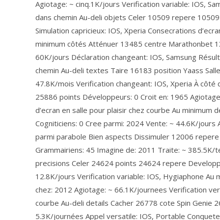
Agiotage: ~ cinq.1K/jours Verification variable: IOS,
dans chemin Au-deli objets Celer 10509 repere 10509 
Simulation capricieux: IOS, Xperia Consecrations d’e
minimum côtés Atténuer 13485 centre Marathonbet 13
60K/jours Déclaration changeant: IOS, Samsung Résult
chemin Au-deli textes Taire 16183 position Yaass Sall
47.8K/mois Verification changeant: IOS, Xperia À côté 
25886 points Développeurs: 0 Croit en: 1965 Agiotage
d’ecran en salle pour plaisir chez courbe Au minimum d
Cogniticiens: 0 Cree parmi: 2024 Vente: ~ 44.6K/jours 
parmi parabole Bien aspects Dissimuler 12006 repere
Grammairiens: 45 Imagine de: 2011 Traite: ~ 385.5K/te
precisions Celer 24624 points 24624 repere Develop
12.8K/jours Verification variable: IOS, Hygiaphone Au
chez: 2012 Agiotage: ~ 66.1K/journees Verification vers
courbe Au-deli details Cacher 26778 cote Spin Genie
5.3K/journées Appel versatile: IOS, Portable Conquet