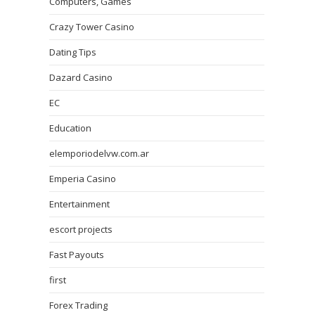
Computers, Games
Crazy Tower Сasino
Dating Tips
Dazard Casino
EC
Education
elemporiodelvw.com.ar
Emperia Casino
Entertainment
escort projects
Fast Payouts
first
Forex Trading