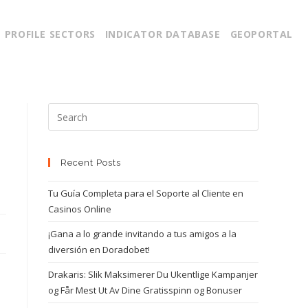
PROFILE SECTORS
INDICATOR DATABASE
GEOPORTAL
Recent Posts
Tu Guía Completa para el Soporte al Cliente en
Casinos Online
¡Gana a lo grande invitando a tus amigos a la
diversión en Doradobet!
Drakaris: Slik Maksimerer Du Ukentlige Kampanjer
og Får Mest Ut Av Dine Gratisspinn og Bonuser