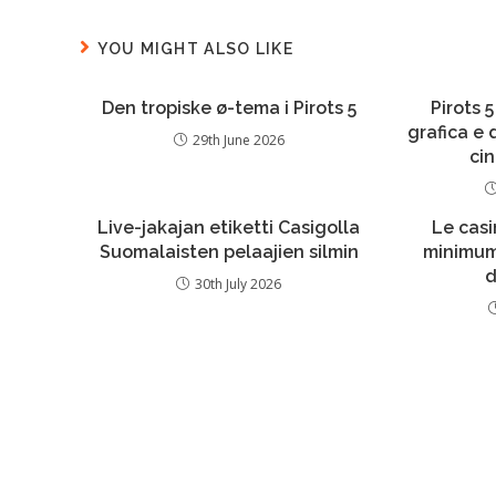
YOU MIGHT ALSO LIKE
Den tropiske ø-tema i Pirots 5
Pirots 5
grafica e
29th June 2026
ci
Live-jakajan etiketti Casigolla
Le casi
Suomalaisten pelaajien silmin
minimum
d
30th July 2026