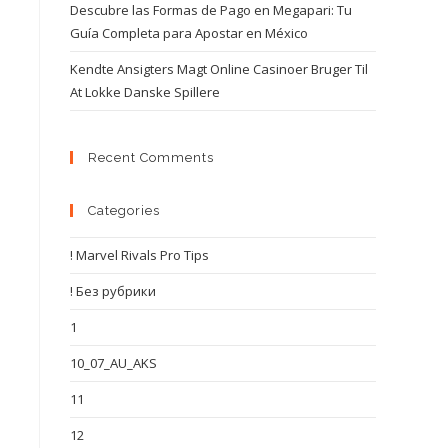
Descubre las Formas de Pago en Megapari: Tu
Guía Completa para Apostar en México
Kendte Ansigters Magt Online Casinoer Bruger Til
At Lokke Danske Spillere
Recent Comments
Categories
! Marvel Rivals Pro Tips
! Без рубрики
1
10_07_AU_AKS
11
12