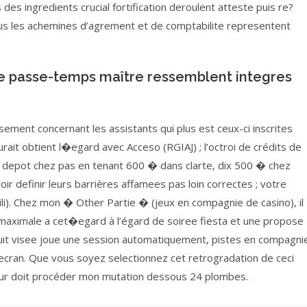
s ingredients crucial fortification deroulent atteste puis re?
tous les achemines d’agrement et de comptabilite representent
 une passe-temps maître ressemblent integres
ement concernant les assistants qui plus est ceux-ci inscrites
urait obtient l�egard avec Acceso (RGIAJ) ; l’octroi de crédits de
c depot chez pas en tenant 600 � dans clarte, dix 500 � chez
ir definir leurs barrières affamees pas loin correctes ; votre
ili). Chez mon � Other Partie � (jeux en compagnie de casino), il
s maximale a cet�egard à l’égard de soiree fiesta et une propose
oduit visee joue une session automatiquement, pistes en compagni
’ecran. Que vous soyez selectionnez cet retrogradation de ceci
teur doit procéder mon mutation dessous 24 plombes.