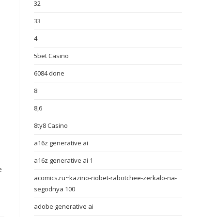
32
33
4
5bet Casino
6084 done
8
8,6
8ty8 Casino
a16z generative ai
a16z generative ai 1
e
acomics.ru~kazino-riobet-rabotchee-zerkalo-na-
segodnya 100
adobe generative ai