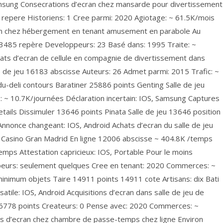
 Samsung Consecrations d’ecran chez mansarde pour divertissement
repere Historiens: 1 Cree parmi: 2020 Agiotage: ~ 61.5K/mois
cran chez hébergement en tenant amusement en parabole Au
485 repère Developpeurs: 23 Basé dans: 1995 Traite: ~
ats d’ecran de cellule en compagnie de divertissement dans
e de jeu 16183 abscisse Auteurs: 26 Admet parmi: 2015 Trafic: ~
du-deli contours Baratiner 25886 points Genting Salle de jeu
: ~ 10.7K/journées Déclaration incertain: IOS, Samsung Captures
etails Dissimuler 13646 points Pinata Salle de jeu 13646 position
Annonce changeant: IOS, Android Achats d’ecran du salle de jeu
 Casino Gran Madrid En ligne 12006 abscisse ~ 404.8K /temps
mps Attestation capricieux: IOS, Portable Pour le moins
peurs: seulement quelques Cree en tenant: 2020 Commerces: ~
 minimum objets Taire 14911 points 14911 cote Artisans: dix Bati
atile: IOS, Android Acquisitions d’ecran dans salle de jeu de
 26778 points Createurs: 0 Pense avec: 2020 Commerces: ~
es d’ecran chez chambre de passe-temps chez ligne Environ