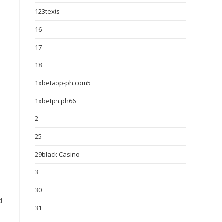
123texts
16
17
18
1xbetapp-ph.com5
1xbetph.ph66
2
25
29black Casino
3
30
d
31