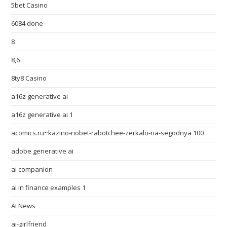
5bet Casino
6084 done
8
8,6
8ty8 Casino
a16z generative ai
a16z generative ai 1
acomics.ru~kazino-riobet-rabotchee-zerkalo-na-segodnya 100
adobe generative ai
ai companion
ai in finance examples 1
AI News
ai-girlfriend