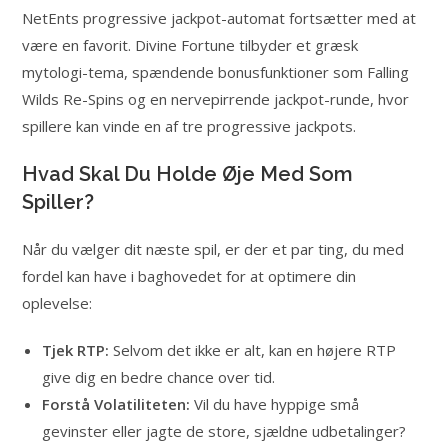
NetEnts progressive jackpot-automat fortsætter med at
være en favorit. Divine Fortune tilbyder et græsk
mytologi-tema, spændende bonusfunktioner som Falling
Wilds Re-Spins og en nervepirrende jackpot-runde, hvor
spillere kan vinde en af tre progressive jackpots.
Hvad Skal Du Holde Øje Med Som
Spiller?
Når du vælger dit næste spil, er der et par ting, du med
fordel kan have i baghovedet for at optimere din
oplevelse:
Tjek RTP:
Selvom det ikke er alt, kan en højere RTP
give dig en bedre chance over tid.
Forstå Volatiliteten:
Vil du have hyppige små
gevinster eller jagte de store, sjældne udbetalinger?