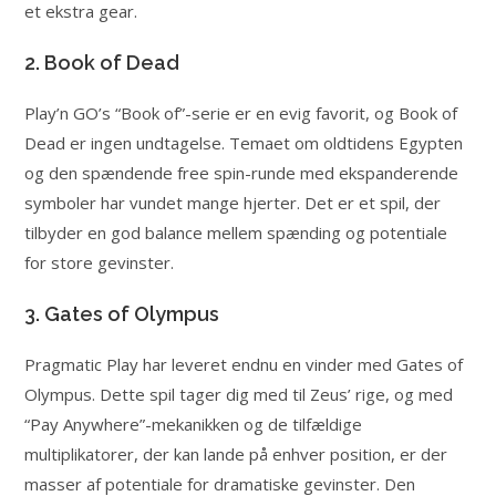
et ekstra gear.
2. Book of Dead
Play’n GO’s “Book of”-serie er en evig favorit, og Book of
Dead er ingen undtagelse. Temaet om oldtidens Egypten
og den spændende free spin-runde med ekspanderende
symboler har vundet mange hjerter. Det er et spil, der
tilbyder en god balance mellem spænding og potentiale
for store gevinster.
3. Gates of Olympus
Pragmatic Play har leveret endnu en vinder med Gates of
Olympus. Dette spil tager dig med til Zeus’ rige, og med
“Pay Anywhere”-mekanikken og de tilfældige
multiplikatorer, der kan lande på enhver position, er der
masser af potentiale for dramatiske gevinster. Den