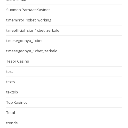
Suomen Parhaat Kasinot
t.memirror_1xbet_working
t.meofficial_site_1xbet_zerkalo
t.mesegodnya_1xbet
t.mesegodnya_1xbet_zerkalo
Tesor Casino
test
texts
textslp
Top Kasinot
Total
trends