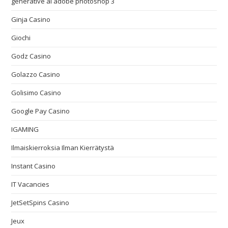
generative ai adobe photoshop 3
Ginja Casino
Giochi
Godz Casino
Golazzo Casino
Golisimo Casino
Google Pay Casino
IGAMING
Ilmaiskierroksia Ilman Kierrätystä
Instant Casino
IT Vacancies
JetSetSpins Casino
Jeux