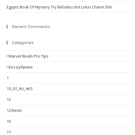
Egypts Book Of Mystery Try Belzebu slot Lotus Charm Slot
Recent Comments
Categories
! Marvel Rivals Pro Tips
! Без рубрики
1
10_07_AU_AKS
12
123texts
16
17