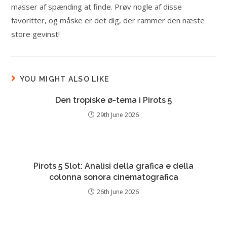
masser af spænding at finde. Prøv nogle af disse
favoritter, og måske er det dig, der rammer den næste
store gevinst!
YOU MIGHT ALSO LIKE
Den tropiske ø-tema i Pirots 5
29th June 2026
Pirots 5 Slot: Analisi della grafica e della
colonna sonora cinematografica
26th June 2026