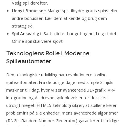
Vælg spil derefter.
Udnyt Bonusser:
Mange spil tilbyder gratis spins eller
andre bonusser. Lær dem at kende og brug dem
strategisk.
Spil Ansvarligt:
Sæt altid et budget og hold dig til det.
Online spil skal være sjovt.
Teknologiens Rolle i Moderne
Spilleautomater
Den teknologiske udvikling har revolutioneret online
spilleautomater. Fra de tidlige dage med simple 3-hjuls
maskiner til i dag, hvor vi ser avancerede 3D-grafik, VR-
integration og AI-drevne spiloplevelser, er der sket
utroligt meget. HTML5-teknologi sikrer, at spillene kører
problemfrit på alle enheder, mens avancerede algoritmer
(RNG – Random Number Generator) garanterer tilfældige