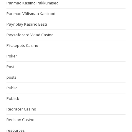
Parimad Kasiino Pakkumised
Parimad Välismaa Kasiinod
Paynplay Kasiino Eesti
Paysafecard Vklad Casino
Piratepots Casino
Poker
Post
posts
Public
Publick
Redracer Casino
Reelson Casino
resources