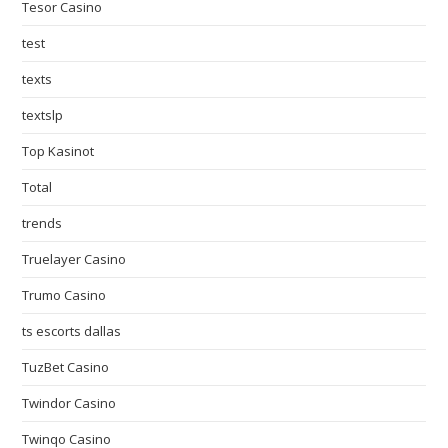
Tesor Casino
test
texts
textslp
Top Kasinot
Total
trends
Truelayer Casino
Trumo Casino
ts escorts dallas
TuzBet Casino
Twindor Casino
Twinqo Casino