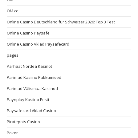
OM cc
Online Casino Deutschland für Schweizer 2026: Top 3 Test
Online Casino Paysafe
Online Casino Vklad Paysafecard
pages
Parhaat Nordea Kasinot
Parimad Kasiino Pakkumised
Parimad Välismaa Kasiinod
Paynplay Kasiino Eesti
Paysafecard Vklad Casino
Piratepots Casino
Poker