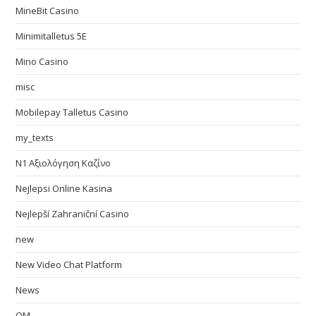
MineBit Casino
Minimitalletus 5E
Mino Casino
misc
Mobilepay Talletus Casino
my_texts
N1 Αξιολόγηση Καζίνο
Nejlepsi Online Kasina
Nejlepší Zahraniční Casino
new
New Video Chat Platform
News
OM