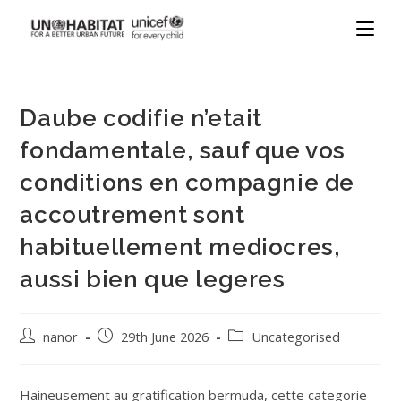
Daube codifie n’etait
fondamentale, sauf que vos
conditions en compagnie de
accoutrement sont
habituellement mediocres,
aussi bien que legeres
nanor
29th June 2026
Uncategorised
Haineusement au gratification bermuda, cette categorie