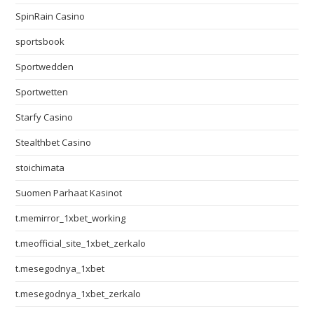
SpinRain Casino
sportsbook
Sportwedden
Sportwetten
Starfy Casino
Stealthbet Casino
stoichimata
Suomen Parhaat Kasinot
t.memirror_1xbet_working
t.meofficial_site_1xbet_zerkalo
t.mesegodnya_1xbet
t.mesegodnya_1xbet_zerkalo