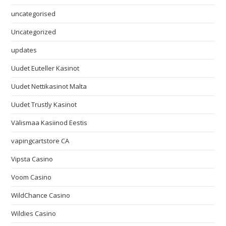
uncategorised
Uncategorized
updates
Uudet Euteller Kasinot
Uudet Nettikasinot Malta
Uudet Trustly Kasinot
Välismaa Kasiinod Eestis
vapingcartstore CA
Vipsta Casino
Voom Casino
WildChance Casino
Wildies Casino