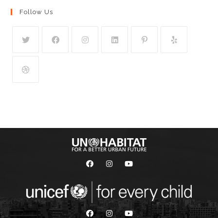
Follow Us