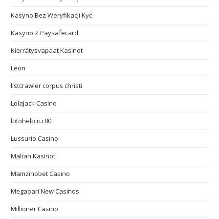
Kasyno Bez Weryfikacji Kyc
Kasyno Z Paysafecard
Kierrätysvapaat Kasinot
Leon
listcrawler corpus christi
LolaJack Casino
lotohelp.ru 80
Lussurio Casino
Maltan Kasinot
Mamzinobet Casino
Megapari New Casinos
Millioner Casino