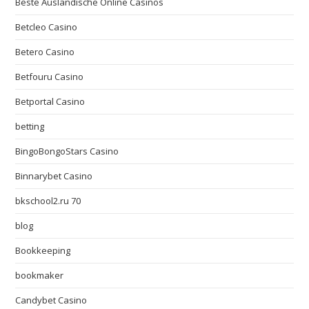
Beste Ausländische Online Casinos
Betcleo Casino
Betero Casino
Betfouru Casino
Betportal Casino
betting
BingoBongoStars Casino
Binnarybet Casino
bkschool2.ru 70
blog
Bookkeeping
bookmaker
Candybet Casino