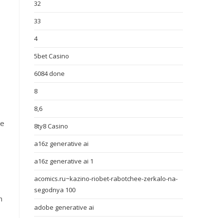
32
33
4
5bet Casino
6084 done
8
8,6
te
8ty8 Casino
a16z generative ai
a16z generative ai 1
acomics.ru~kazino-riobet-rabotchee-zerkalo-na-
segodnya 100
n
adobe generative ai