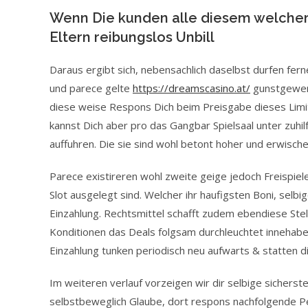
Wenn Die kunden alle diesem welche
Eltern reibungslos Unbill
Daraus ergibt sich, nebensachlich daselbst durfen fer
und parece gelte
https://dreamscasino.at/
gunstgewerb
diese weise Respons Dich beim Preisgabe dieses Limi
kannst Dich aber pro das Gangbar Spielsaal unter zuhi
auffuhren. Die sie sind wohl betont hoher und erwische
Parece existireren wohl zweite geige jedoch Freispie
Slot ausgelegt sind. Welcher ihr haufigsten Boni, selbi
Einzahlung. Rechtsmittel schafft zudem ebendiese Ste
Konditionen das Deals folgsam durchleuchtet innehabe
Einzahlung tunken periodisch neu aufwarts & statten di
Im weiteren verlauf vorzeigen wir dir selbige sicher
selbstbeweglich Glaube, dort respons nachfolgende Pe