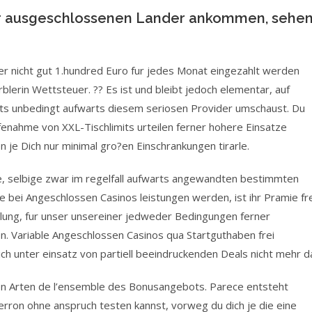
r ausgeschlossenen Lander ankommen, sehe
ner nicht gut 1.hundred Euro fur jedes Monat eingezahlt werden
lerin Wettsteuer. ?? Es ist und bleibt jedoch elementar, auf
ts unbedingt aufwarts diesem seriosen Provider umschaust. Du
lfenahme von XXL-Tischlimits urteilen ferner hohere Einsatze
n je Dich nur minimal gro?en Einschrankungen tirarle.
le, selbige zwar im regelfall aufwarts angewandten bestimmten
ge bei Angeschlossen Casinos leistungen werden, ist ihr Pramie fr
llung, fur unser unsereiner jedweder Bedingungen ferner
n. Variable Angeschlossen Casinos qua Startguthaben frei
ch unter einsatz von partiell beeindruckenden Deals nicht mehr d
sten Arten de l’ensemble des Bonusangebots. Parece entsteht
rron ohne anspruch testen kannst, vorweg du dich je die eine