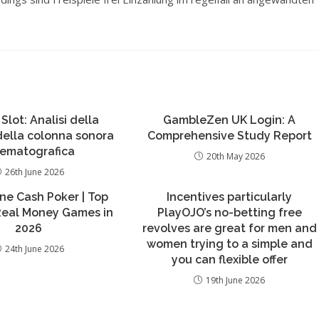
 Slot: Analisi della
GambleZen UK Login: A
 della colonna sonora
Comprehensive Study Report
nematografica
20th May 2026
26th June 2026
ine Cash Poker | Top
Incentives particularly
 Real Money Games in
PlayOJO’s no-betting free
2026
revolves are great for men and
women trying to a simple and
24th June 2026
you can flexible offer
19th June 2026