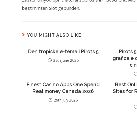
bestimmten Slot gebunden.
YOU MIGHT ALSO LIKE
Den tropiske ø-tema i Pirots 5
Pirots 5
grafica e
29th June 2026
ci
Finest Casino Apps One Spend
Best Onl
Real money Canada 2026
Sites for
29th July 2026