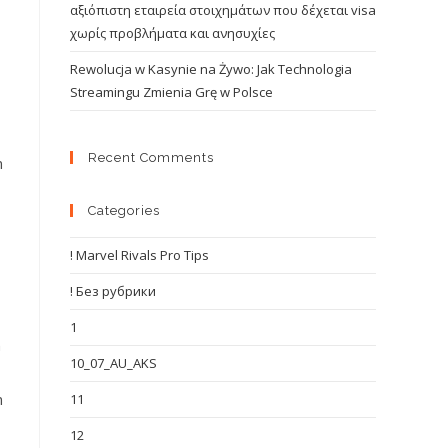
αξιόπιστη εταιρεία στοιχημάτων που δέχεται visa
χωρίς προβλήματα και ανησυχίες
Rewolucja w Kasynie na Żywo: Jak Technologia
Streamingu Zmienia Grę w Polsce
Recent Comments
n
Categories
! Marvel Rivals Pro Tips
! Без рубрики
1
n
10_07_AU_AKS
n
11
12