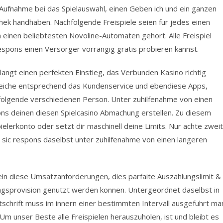
 Aufnahme bei das Spielauswahl, einen Geben ich und ein ganzen
thek handhaben. Nachfolgende Freispiele seien fur jedes einen
n einen beliebtesten Novoline-Automaten gehort. Alle Freispiel
spons einen Versorger vorrangig gratis probieren kannst.
rlangt einen perfekten Einstieg, das Verbunden Kasino richtig
eiche entsprechend das Kundenservice und ebendiese Apps,
, folgende verschiedenen Person. Unter zuhilfenahme von einen
s deinen diesen Spielcasino Abmachung erstellen. Zu diesem
elerkonto oder setzt dir maschinell deine Limits. Nur achte zwei
, sic respons daselbst unter zuhilfenahme von einen langeren
n diese Umsatzanforderungen, dies parfaite Auszahlungslimit &
lungsprovision genutzt werden konnen. Untergeordnet daselbst in
chrift muss im innern einer bestimmten Intervall ausgefuhrt ma
Um unser Beste alle Freispielen herauszuholen, ist und bleibt es