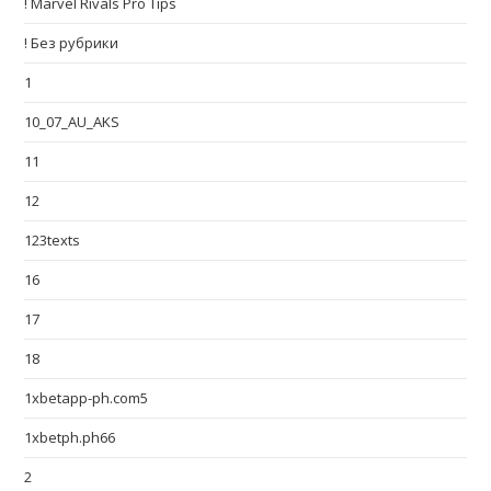
! Marvel Rivals Pro Tips
! Без рубрики
1
10_07_AU_AKS
11
12
123texts
16
17
18
1xbetapp-ph.com5
1xbetph.ph66
2