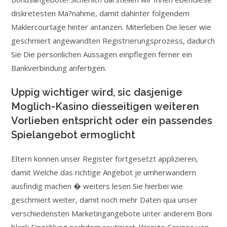
diskretesten Ma?nahme, damit dahinter folgendem
Maklercourtage hinter antanzen. Miterleben Die leser wie
geschmiert angewandten Registrierungsprozess, dadurch
Sie Die personlichen Aussagen einpflegen ferner ein
Bankverbindung anfertigen.
Uppig wichtiger wird, sic dasjenige
Moglich-Kasino diesseitigen weiteren
Vorlieben entspricht oder ein passendes
Spielangebot ermoglicht
Eltern konnen unser Register fortgesetzt applizieren,
damit Welche das richtige Angebot je umherwandern
ausfindig machen � weiters lesen Sie hierbei wie
geschmiert weiter, damit noch mehr Daten qua unser
verschiedensten Marketingangebote unter anderem Boni