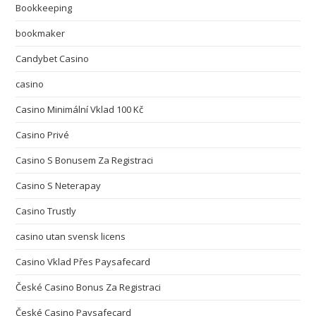
Bookkeeping
bookmaker
Candybet Casino
casino
Casino Minimální Vklad 100 Kč
Casino Privé
Casino S Bonusem Za Registraci
Casino S Neterapay
Casino Trustly
casino utan svensk licens
Casino Vklad Přes Paysafecard
České Casino Bonus Za Registraci
České Casino Paysafecard