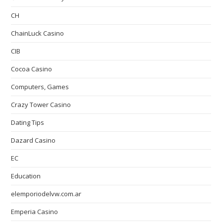
CH
ChainLuck Casino
CIB
Cocoa Casino
Computers, Games
Crazy Tower Сasino
Dating Tips
Dazard Casino
EC
Education
elemporiodelvw.com.ar
Emperia Casino