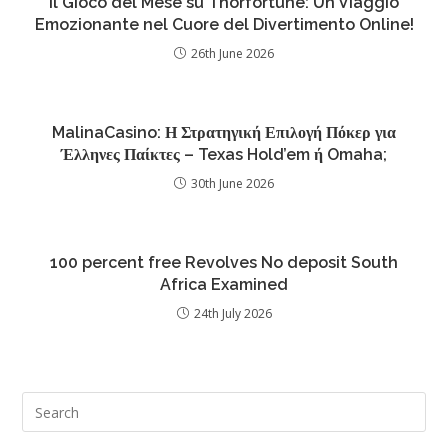
Il Gioco del Mese su Thorfortune: Un Viaggio
Emozionante nel Cuore del Divertimento Online!
26th June 2026
MalinaCasino: Η Στρατηγική Επιλογή Πόκερ για
Έλληνες Παίκτες – Texas Hold’em ή Omaha;
30th June 2026
100 percent free Revolves No deposit South
Africa Examined
24th July 2026