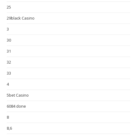
25
29black Casino
3
30
31
32
33
4
5bet Casino
6084 done
8
8,6