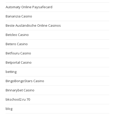
Automaty Online Paysafecard
Bananzia Casino
Beste Ausländische Online Casinos
Betcleo Casino
Betero Casino
Betfouru Casino
Betportal Casino
betting
BingoBongoStars Casino
Binnarybet Casino
bkschool2.ru 70
blog