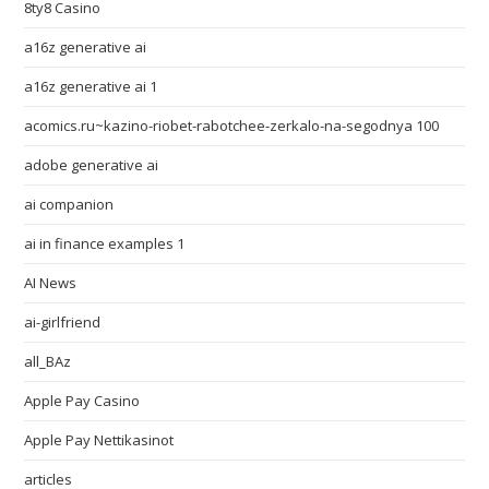
8ty8 Casino
a16z generative ai
a16z generative ai 1
acomics.ru~kazino-riobet-rabotchee-zerkalo-na-segodnya 100
adobe generative ai
ai companion
ai in finance examples 1
AI News
ai-girlfriend
all_BAz
Apple Pay Casino
Apple Pay Nettikasinot
articles