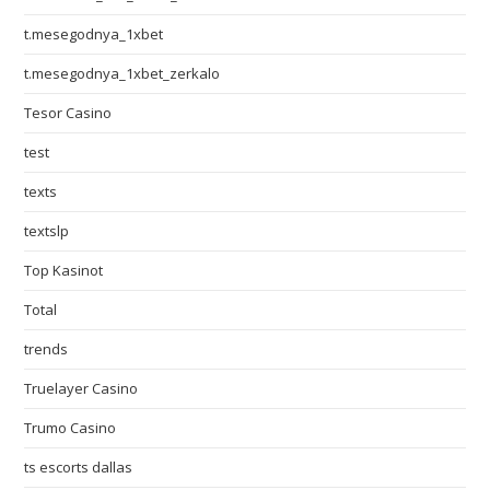
t.mesegodnya_1xbet
t.mesegodnya_1xbet_zerkalo
Tesor Casino
test
texts
textslp
Top Kasinot
Total
trends
Truelayer Casino
Trumo Casino
ts escorts dallas