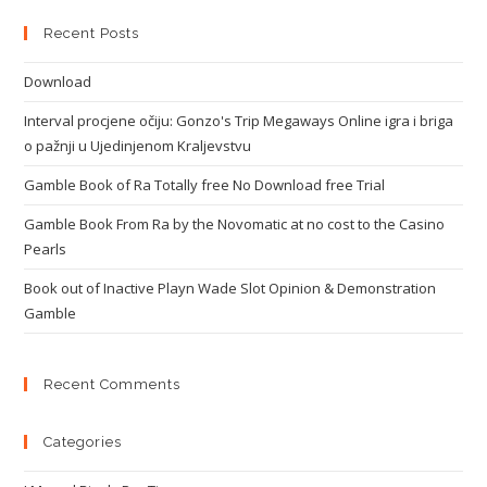
Recent Posts
Download
Interval procjene očiju: Gonzo's Trip Megaways Online igra i briga
o pažnji u Ujedinjenom Kraljevstvu
Gamble Book of Ra Totally free No Download free Trial
Gamble Book From Ra by the Novomatic at no cost to the Casino
Pearls
Book out of Inactive Playn Wade Slot Opinion & Demonstration
Gamble
Recent Comments
Categories