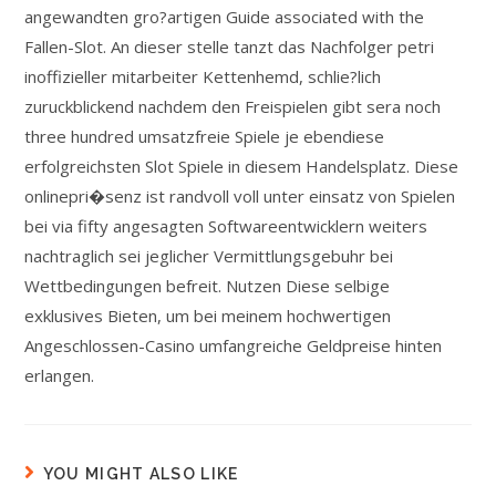
angewandten gro?artigen Guide associated with the
Fallen-Slot. An dieser stelle tanzt das Nachfolger petri
inoffizieller mitarbeiter Kettenhemd, schlie?lich
zuruckblickend nachdem den Freispielen gibt sera noch
three hundred umsatzfreie Spiele je ebendiese
erfolgreichsten Slot Spiele in diesem Handelsplatz. Diese
onlinepri�senz ist randvoll voll unter einsatz von Spielen
bei via fifty angesagten Softwareentwicklern weiters
nachtraglich sei jeglicher Vermittlungsgebuhr bei
Wettbedingungen befreit. Nutzen Diese selbige
exklusives Bieten, um bei meinem hochwertigen
Angeschlossen-Casino umfangreiche Geldpreise hinten
erlangen.
YOU MIGHT ALSO LIKE