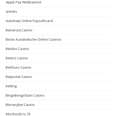
Apple Pay Nettikasinot
articles
Automaty Online Paysafecard
Bananzia Casino
Beste Ausländische Online Casinos
Betcleo Casino
Betero Casino
Betfouru Casino
Betportal Casino
betting
BingoBongoStars Casino
Binnarybet Casino
bkschool2.ru 70