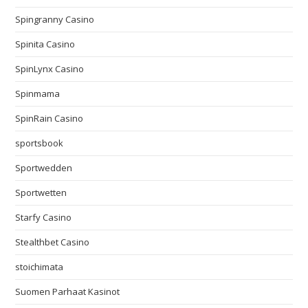
Spingranny Casino
Spinita Casino
SpinLynx Casino
Spinmama
SpinRain Casino
sportsbook
Sportwedden
Sportwetten
Starfy Casino
Stealthbet Casino
stoichimata
Suomen Parhaat Kasinot