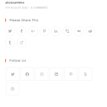
atsisiuntimo
9TH AUGUST 2026
/
0 COMMENTS
Please Share This
Follow Us