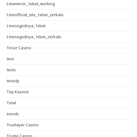
t.memirror_1xbet_working
t.meofficial_site_1xbet_zerkalo
t.mesegodnya_1xbet
t.mesegodnya_1xbet_zerkalo
Tesor Casino
test
texts
textslp
Top Kasinot
Total
trends
Truelayer Casino
Trumo Casino