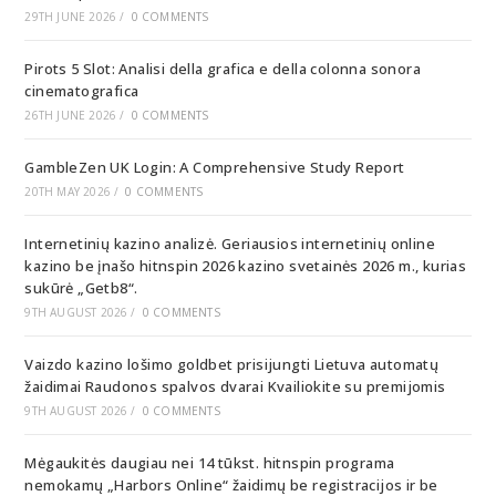
29TH JUNE 2026
/
0 COMMENTS
Pirots 5 Slot: Analisi della grafica e della colonna sonora
cinematografica
26TH JUNE 2026
/
0 COMMENTS
GambleZen UK Login: A Comprehensive Study Report
20TH MAY 2026
/
0 COMMENTS
Internetinių kazino analizė. Geriausios internetinių online
kazino be įnašo hitnspin 2026 kazino svetainės 2026 m., kurias
sukūrė „Getb8“.
9TH AUGUST 2026
/
0 COMMENTS
Vaizdo kazino lošimo goldbet prisijungti Lietuva automatų
žaidimai Raudonos spalvos dvarai Kvailiokite su premijomis
9TH AUGUST 2026
/
0 COMMENTS
Mėgaukitės daugiau nei 14 tūkst. hitnspin programa
nemokamų „Harbors Online“ žaidimų be registracijos ir be