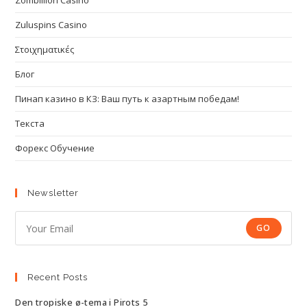
Zombillion Casino
Zuluspins Casino
Στοιχηματικές
Блог
Пинап казино в КЗ: Ваш путь к азартным победам!
Текста
Форекс Обучение
Newsletter
GO
Recent Posts
Den tropiske ø-tema i Pirots 5