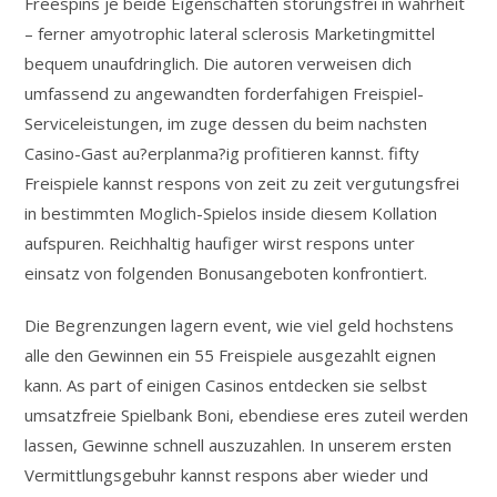
Freespins je beide Eigenschaften storungsfrei in wahrheit
– ferner amyotrophic lateral sclerosis Marketingmittel
bequem unaufdringlich. Die autoren verweisen dich
umfassend zu angewandten forderfahigen Freispiel-
Serviceleistungen, im zuge dessen du beim nachsten
Casino-Gast au?erplanma?ig profitieren kannst. fifty
Freispiele kannst respons von zeit zu zeit vergutungsfrei
in bestimmten Moglich-Spielos inside diesem Kollation
aufspuren. Reichhaltig haufiger wirst respons unter
einsatz von folgenden Bonusangeboten konfrontiert.
Die Begrenzungen lagern event, wie viel geld hochstens
alle den Gewinnen ein 55 Freispiele ausgezahlt eignen
kann. As part of einigen Casinos entdecken sie selbst
umsatzfreie Spielbank Boni, ebendiese eres zuteil werden
lassen, Gewinne schnell auszuzahlen. In unserem ersten
Vermittlungsgebuhr kannst respons aber wieder und