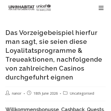
Das Vorzeigebeispiel hierfur
man sagt, sie seien diese
Loyalitatsprogramme &
Treueaktionen, nachfolgende
von zahlreichen Casinos
durchgefuhrt eignen
nanor
18th June 2026
Uncategorised
Willkommensbonusse, Cashback, Quests,