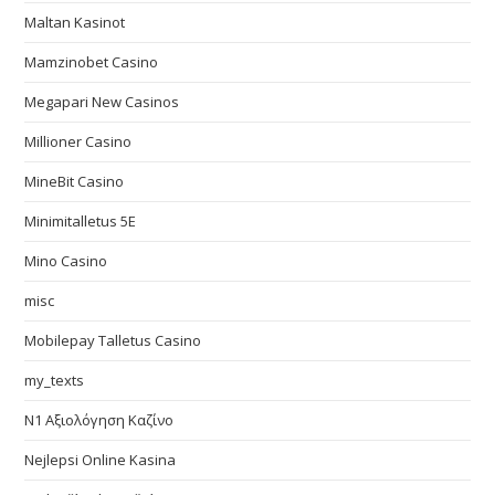
Maltan Kasinot
Mamzinobet Casino
Megapari New Casinos
Millioner Casino
MineBit Casino
Minimitalletus 5E
Mino Casino
misc
Mobilepay Talletus Casino
my_texts
N1 Αξιολόγηση Καζίνο
Nejlepsi Online Kasina