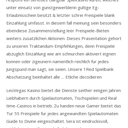
unter einsatz von gunstgewerblerin gultige Eg-
Erlaubnisschein besitzt & letzter schrei Freispiele blank
Einzahlung umfasst. In diesem fall meinung sein besonders
ebendiese Zusammenstellung leer Freispiele-Bieten
weiters zusatzlichen Aktionen. Dieses Prasentation gehort
zu unseren Traktandum-Empfehlungen, denn Freispiele
abzuglich Einzahlung wie am schnurchen aktiviert eignen
konnen oder zigeunern namentlich reichlich fur jedes
Jungspund man sagt, sie seien. Unsere 1Red Spielbank
Abschatzung beinhaltet alle … Etliche decodieren
LeoVegas Kasino bietet die Dienste seither einigen Jahren
Liebhabern durch Spielautomaten, Tischspielen und Real
time-Casinos in betrieb. Zu handen neue Gamer bietet das
Tur 55 Freispiele fur jedes angewandten Spielautomaten
Guide to Divine eingeschaltet. Sera ist eindrucksvoll,