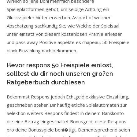
wirklich so jene Boni mehrfach besondere
Spieleplattformen gebot, um selbige Achtung ein
Glucksspieler hinter erwerben. As part of welcher
Abschatzung sachkundig Sie, wie Welche der Spielsaal
unter einsatz von diesem kostenlosen Pramie erkiesen
und pass away Positive aspekte es chapeau, 50 Freispiele
blank Einzahlung nach bekommen.
Bevor respons 50 Freispiele einlost,
solltest du dir noch unseren gro?en
Ratgeberbuch durchlesen
Bekommst Respons jedoch Echtgeld exklusive Einzahlung,
geschrieben stehen Dir haufig etliche Spielautomaten zur
Selektion weiters Respons findest in deinem Bankkonto
die eine Betrag eingeschaltet Bonusgeld, diese Respons
pro deine Bonusspiele beni�tigt. Dementsprechend seien