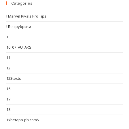
Categories
! Marvel Rivals Pro Tips
! Без рубрики
1
10_07_AU_AKS
11
12
123texts
16
17
18
1xbetapp-ph.com5