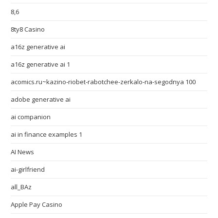
8,6
8ty8 Casino
a16z generative ai
a16z generative ai 1
acomics.ru~kazino-riobet-rabotchee-zerkalo-na-segodnya 100
adobe generative ai
ai companion
ai in finance examples 1
AI News
ai-girlfriend
all_BAz
Apple Pay Casino