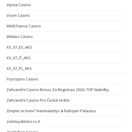
Vipsta Casino
Voom Casino
WildChance Casino
Wildies Casino
XX_07_ES_AKS
XX_07_IT_AKS
XX_07_PL_AKS
Yoyospins Casino
Zahraniční Casino Bonus Za Registraci 2026: TOP Nabídky
Zahraniční Casino Pro České Hráče
Zimpler ei toimi? Vianmääritys & Rahojen Palautus
zolotoyabloko.ru A