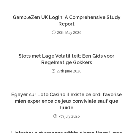
GambleZen UK Login: A Comprehensive Study
Report
20th May 2026
Slots met Lage Volatiliteit: Een Gids voor
Regelmatige Gokkers
27th June 2026
Egayer sur Loto Casino il existe ce ordi favorise
mien experience de jeux conviviale sauf que
fluide
7th July 2026