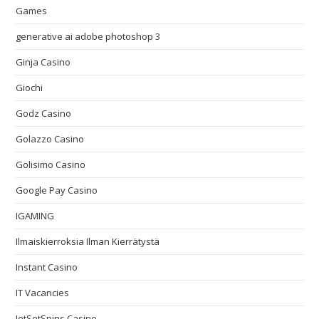
Games
generative ai adobe photoshop 3
Ginja Casino
Giochi
Godz Casino
Golazzo Casino
Golisimo Casino
Google Pay Casino
IGAMING
Ilmaiskierroksia Ilman Kierrätystä
Instant Casino
IT Vacancies
JetSetSpins Casino