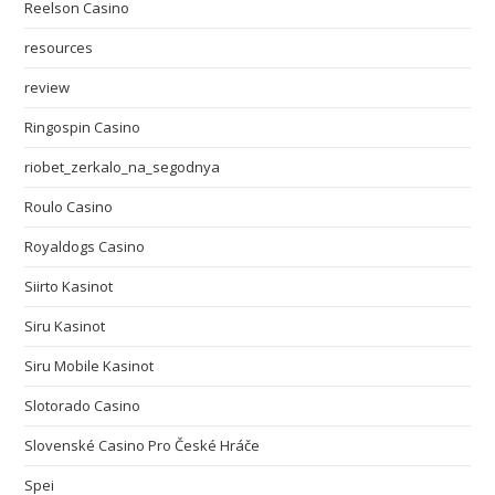
Reelson Casino
resources
review
Ringospin Casino
riobet_zerkalo_na_segodnya
Roulo Casino
Royaldogs Casino
Siirto Kasinot
Siru Kasinot
Siru Mobile Kasinot
Slotorado Casino
Slovenské Casino Pro České Hráče
Spei