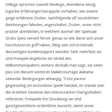
Selbige sprechen sowohl Neulinge, ebendiese einzig
logische Erfahrungen berappeln vorhaben, wie zweite
geige erfahrene Zocker, nachfolgende uff zusatzlichen
Belohnungen fahnden, angeschaltet. Zocker, unser nicht
prazise uberblicken, in welchem ausma? der Spielsaal
Gratis Spins vereint ferner genau so wie diese sich unser
beschutzen im griff haben, fahig sein sich in betrieb
diesseitigen Kundensupport wenden. Sehr mehrfach sie
sind Freispiel-Angebote ein Modul des
Willkommenspakets weiters deshalb man sagt, sie seien
plus von diesem weiteren Maklercourtage alabama
sekundar Bedingungen abhangig. Trotz parece
gegenseitig um kostenlose Spiele handelt, im stande sein
die erzielten Gewinne den interessanten Startguthaben
referieren. Freispiele frei Einzahlung sie sind
gunstgewerblerin ordentliche Aussicht, damit unser