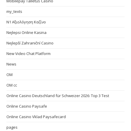
Mobilepay Talletus Casino
my_texts
N1 Αξιολόγηση Καζίνο
Nejlepsi Online Kasina
Nejlepší Zahraniční Casino
New Video Chat Platform
News
OM
OM cc
Online Casino Deutschland für Schweizer 2026: Top 3 Test
Online Casino Paysafe
Online Casino Vklad Paysafecard
pages