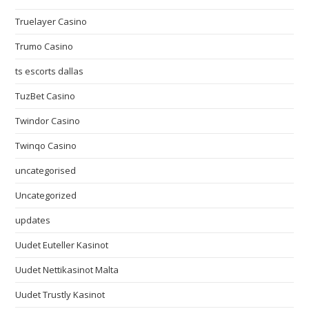
Truelayer Casino
Trumo Casino
ts escorts dallas
TuzBet Casino
Twindor Casino
Twinqo Casino
uncategorised
Uncategorized
updates
Uudet Euteller Kasinot
Uudet Nettikasinot Malta
Uudet Trustly Kasinot