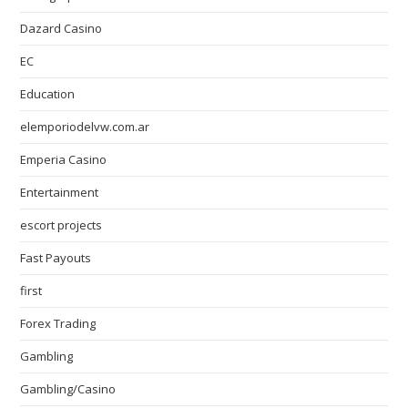
Dazard Casino
EC
Education
elemporiodelvw.com.ar
Emperia Casino
Entertainment
escort projects
Fast Payouts
first
Forex Trading
Gambling
Gambling/Casino