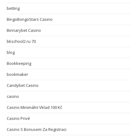
betting
BingoBongoStars Casino
Binnarybet Casino
bkschool2.ru 70
blog
Bookkeeping
bookmaker
Candybet Casino
casino
Casino Minimální Vklad 100 Kč
Casino Privé
Casino S Bonusem Za Registraci