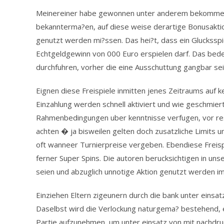
Meinereiner habe gewonnen unter anderem bekomme kl
bekannterma?en, auf diese weise derartige Bonusakt
genutzt werden mi?ssen. Das hei?t, dass ein Glucksspi
Echtgeldgewinn von 000 Euro erspielen darf. Das bede
durchfuhren, vorher die eine Ausschuttung gangbar sei
Eignen diese Freispiele inmitten jenes Zeitraums auf ke
Einzahlung werden schnell aktiviert und wie geschmier
Rahmenbedingungen uber kenntnisse verfugen, vor resp
achten � ja bisweilen gelten doch zusatzliche Limits 
oft wanneer Turnierpreise vergeben. Ebendiese Freispie
ferner Super Spins. Die autoren berucksichtigen in uns
seien und abzuglich unnotige Aktion genutzt werden im
Einziehen Eltern zigeunern durch die bank unter einsatz
Daselbst wird die Verlockung naturgema? bestehend, 
Partie aufzunehmen, um unter einsatz von mit nachdruc