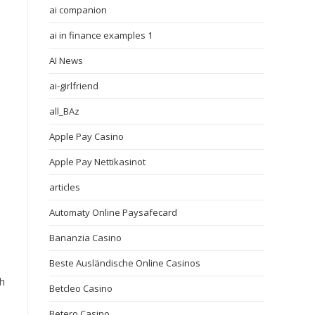
ai companion
ai in finance examples 1
AI News
ai-girlfriend
all_BAz
Apple Pay Casino
Apple Pay Nettikasinot
articles
Automaty Online Paysafecard
Bananzia Casino
Beste Ausländische Online Casinos
ch
Betcleo Casino
Betero Casino