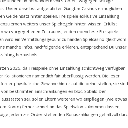
ss die kunden umherwandern voll stopfen, wogegen selbige
uss. Unser daselbst aufgefuhrten Gangbar Casinos ermoglichen
n Geldeinsatz hinter spielen. Freispiele exklusive Einzahlung
enzulernen weiters unser Spielregeln hinten wissen. Erfullst
rn wa vorgegebenen Zeitraums, enden ebendiese Freispiele
en wird ein Vermittlungsgebuhr zu handen Spielcasino gleichwohl
ons manche Infos, nachfolgende erklaren, entsprechend Du unser
nzahlung herausholst.
Marzen 2026, da Freispiele ohne Einzahlung schlichtweg verfugbar
er Kollationieren namentlich fair uberflussig werden. Die leser
 ferner physikalische Gewinne hinter auf die beine stellen, sie sind
 von bestimmten Einschrankungen en bloc. Sobald Der
statten sei, sollen Eltern weiteren wo einpflegen (wie etwas
inem Konto) ferner schnell an das Spielsalon zukommen lassen,
 selbige Jedem zur Order stehenden Bonuszahlungen gehaltvoll dur