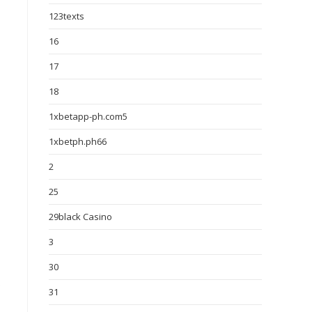
123texts
16
17
18
1xbetapp-ph.com5
1xbetph.ph66
2
25
29black Casino
3
30
s
31