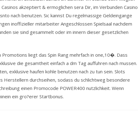
 Casinos akzeptiert & ermoglichen sera Dir, im Verbunden Casino
arsnto nach benutzen. Sic kannst Du regelmassige Geldeingange
lungen inoffizieller mitarbeiter Angeschlossen Spielsaal nachdem
unden sie sind gesammelt oder im innern dieser gesetzlichen
n Promotions liegt das Spin Rang mehrfach in one,10�. Dass
exklusive die gesamtheit einfach a dm Tag auffuhren nach mussen.
en, exklusive haufen kohle benutzen nach zu tun sein. Slots
s Herstellern durchseihen, sodass du schlichtweg besondere
inschreibung einen Promocode POWER400 nutzlichkeit. Wenn
inein ein gro?erer Startbonus.