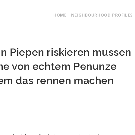
HOME
NEIGHBOURHOOD PROFILES
ein Piepen riskieren mussen
hme von echtem Penunze
rem das rennen machen