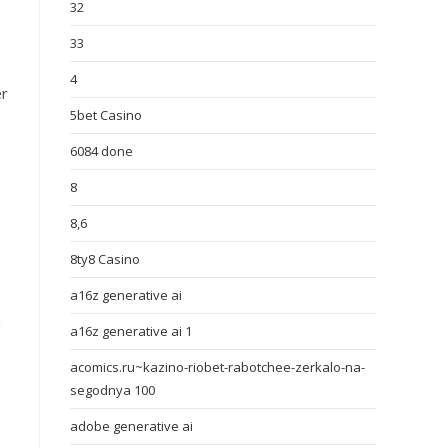
32
33
4
er
5bet Casino
6084 done
8
8,6
8ty8 Casino
a16z generative ai
n
a16z generative ai 1
acomics.ru~kazino-riobet-rabotchee-zerkalo-na-
segodnya 100
adobe generative ai