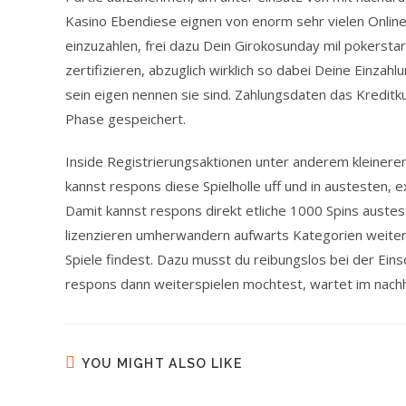
Kasino Ebendiese eignen von enorm sehr vielen Online
einzuzahlen, frei dazu Dein Girokosunday mil pokerst
zertifizieren, abzuglich wirklich so dabei Deine Einzah
sein eigen nennen sie sind. Zahlungsdaten das Kreditk
Phase gespeichert.
Inside Registrierungsaktionen unter anderem kleinere
kannst respons diese Spielholle uff und in austesten, 
Damit kannst respons direkt etliche 1000 Spins austest
lizenzieren umherwandern aufwarts Kategorien weiter
Spiele findest. Dazu musst du reibungslos bei der E
respons dann weiterspielen mochtest, wartet im nachh
YOU MIGHT ALSO LIKE