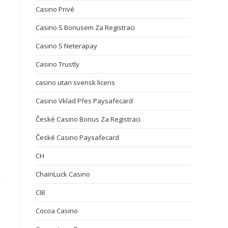
Casino Privé
Casino S Bonusem Za Registraci
Casino S Neterapay
Casino Trustly
casino utan svensk licens
Casino Vklad Přes Paysafecard
České Casino Bonus Za Registraci
České Casino Paysafecard
CH
ChainLuck Casino
CIB
Cocoa Casino