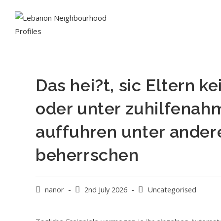
Das hei?t, sic Eltern k
oder unter zuhilfena
auffuhren unter ande
beherrschen
nanor
2nd July 2026
Uncategorised