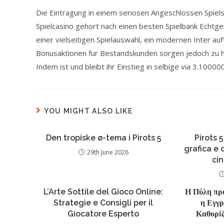
Die Eintragung in einem seriosen Angeschlossen Spiels
Spielcasino gehort nach einen besten Spielbank Echtge
einer vielseitigen Spielauswahl, ein modernen Inter a
Bonusaktionen fur Bestandskunden sorgen jedoch zu h
Indem ist und bleibt ihr Einstieg in selbige via 3.1000
YOU MIGHT ALSO LIKE
Den tropiske ø-tema i Pirots 5
Pirots 5
grafica e
29th June 2026
ci
L’Arte Sottile del Gioco Online:
Η Πύλη πρ
Strategie e Consigli per il
η Εγγρ
Giocatore Esperto
Καθορίζ