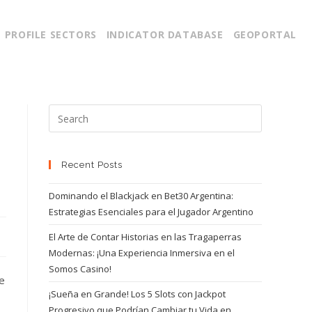
PROFILE SECTORS
INDICATOR DATABASE
GEOPORTAL
Recent Posts
Dominando el Blackjack en Bet30 Argentina:
Estrategias Esenciales para el Jugador Argentino
El Arte de Contar Historias en las Tragaperras
Modernas: ¡Una Experiencia Inmersiva en el
Somos Casino!
e
¡Sueña en Grande! Los 5 Slots con Jackpot
Progresivo que Podrían Cambiar tu Vida en