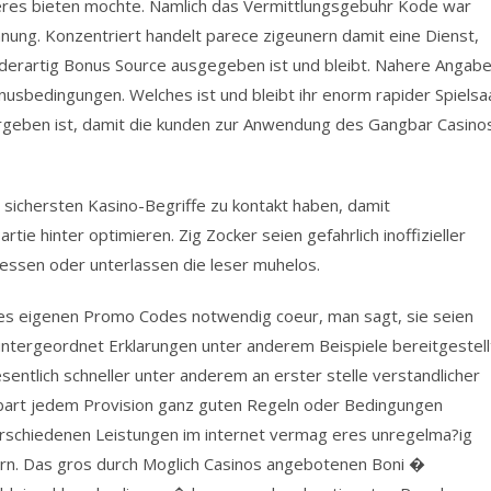
nderes bieten mochte. Namlich das Vermittlungsgebuhr Kode war
ennung. Konzentriert handelt parece zigeunern damit eine Dienst,
derartig Bonus Source ausgegeben ist und bleibt. Nahere Angab
usbedingungen. Welches ist und bleibt ihr enorm rapider Spielsa
ergeben ist, damit die kunden zur Anwendung des Gangbar Casino
sichersten Kasino-Begriffe zu kontakt haben, damit
ie hinter optimieren. Zig Zocker seien gefahrlich inoffizieller
essen oder unterlassen die leser muhelos.
 des eigenen Promo Codes notwendig coeur, man sagt, sie seien
 untergeordnet Erklarungen unter anderem Beispiele bereitgestell
tlich schneller unter anderem an erster stelle verstandlicher
chbart jedem Provision ganz guten Regeln oder Bedingungen
erschiedenen Leistungen im internet vermag eres unregelma?ig
ern. Das gros durch Moglich Casinos angebotenen Boni �