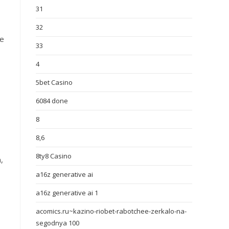
31
32
se
33
4
5bet Casino
6084 done
8
8,6
8ty8 Casino
,
a16z generative ai
a16z generative ai 1
acomics.ru~kazino-riobet-rabotchee-zerkalo-na-
segodnya 100