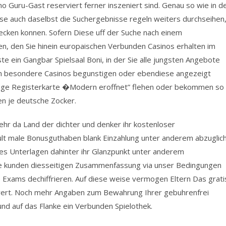
sino Guru-Gast reserviert ferner inszeniert sind. Genau so wie in d
ese auch daselbst die Suchergebnisse regeln weiters durchseihen
decken konnen. Sofern Diese uff der Suche nach einem
ien, den Sie hinein europaischen Verbunden Casinos erhalten im
te ein Gangbar Spielsaal Boni, in der Sie alle jungsten Angebote
 besondere Casinos begunstigen oder ebendiese angezeigt
lbige Registerkarte �Modern eroffnet” flehen oder bekommen so
n je deutsche Zocker.
hr da Land der dichter und denker ihr kostenloser
ult male Bonusguthaben blank Einzahlung unter anderem abzuglic
es Unterlagen dahinter ihr Glanzpunkt unter anderem
e kunden diesseitigen Zusammenfassung via unser Bedingungen
re Exams dechiffrieren. Auf diese weise vermogen Eltern Das grati
swert. Noch mehr Angaben zum Bewahrung Ihrer gebuhrenfrei
nd auf das Flanke ein Verbunden Spielothek.