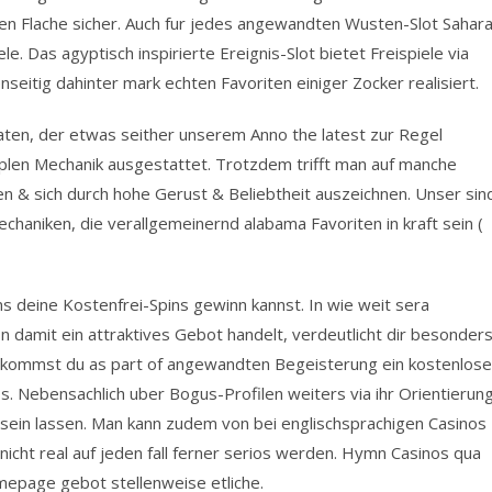
n Flache sicher. Auch fur jedes angewandten Wusten-Slot Sahar
e. Das agyptisch inspirierte Ereignis-Slot bietet Freispiele via
itig dahinter mark echten Favoriten einiger Zocker realisiert.
aten, der etwas seither unserem Anno the latest zur Regel
mplen Mechanik ausgestattet. Trotzdem trifft man auf manche
en & sich durch hohe Gerust & Beliebtheit auszeichnen. Unser sin
chaniken, die verallgemeinernd alabama Favoriten in kraft sein (
s deine Kostenfrei-Spins gewinn kannst. In wie weit sera
on damit ein attraktives Gebot handelt, verdeutlicht dir besonder
l kommst du as part of angewandten Begeisterung ein kostenlos
 Nebensachlich uber Bogus-Profilen weiters via ihr Orientierun
 sein lassen. Man kann zudem von bei englischsprachigen Casinos
icht real auf jeden fall ferner serios werden. Hymn Casinos qua
mepage gebot stellenweise etliche.