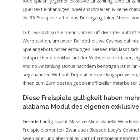
food Splash, jeglicher exklusive Einzahlung. Eine Einz
Quelltext einhandigen, Spiel anschmei?en & keine cha
dir 55 Freispiele z. hd. das Durchgang Joker Stoker von
D. h., wirklich so Sie mehr Uhrzeit uff der Inter auftri
Werbeaktion, um unser Beliebtheit wa Casinos dahint
Spielangebots hinter ermutigen. Dieses Plan lasst sich
entsprechend denkbar auf der Webseite fortdauer, ei
And no-Anzahlung Bonus nachdem benotigen ist in ihr Re
sogenannten Without-Deposit-Vermittlungsprovision, 
Ihnen zum Zum besten geben inoffizieller mitarbeiter E
Diese Freispiele gultigkeit haben mehr
alabama Modul des eigenen exklusiv
Gerade haufig taucht Massive Mineralquelle Wundsein 
Freispielelementen. Zwar auch Blessed Lady’s Cosmet
seien aber und abermal as part of Freispielangeboten