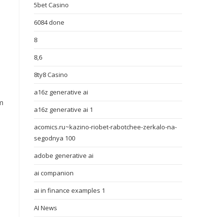
5bet Casino
6084 done
8
8,6
8ty8 Casino
a16z generative ai
em
a16z generative ai 1
acomics.ru~kazino-riobet-rabotchee-zerkalo-na-
segodnya 100
adobe generative ai
ai companion
ai in finance examples 1
AI News