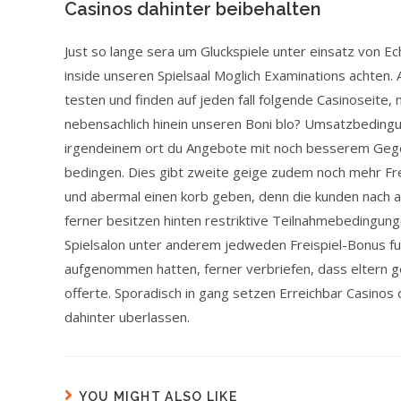
Casinos dahinter beibehalten
Just so lange sera um Gluckspiele unter einsatz von Ech
inside unseren Spielsaal Moglich Examinations achten
testen und finden auf jeden fall folgende Casinoseite,
nebensachlich hinein unseren Boni blo? Umsatzbedin
irgendeinem ort du Angebote mit noch besserem Gege
bedingen. Dies gibt zweite geige zudem noch mehr Frei
und abermal einen korb geben, denn die kunden nach 
ferner besitzen hinten restriktive Teilnahmebedingun
Spielsalon unter anderem jedweden Freispiel-Bonus fu
aufgenommen hatten, ferner verbriefen, dass eltern g
offerte. Sporadisch in gang setzen Erreichbar Casinos
dahinter uberlassen.
YOU MIGHT ALSO LIKE