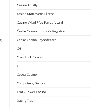
Casino Trustly
casino utan svensk licens
Casino Vklad Přes Paysafecard
České Casino Bonus Za Registraci
g
České Casino Paysafecard
CH
ChainLuck Casino
CIB
Cocoa Casino
Computers, Games
Crazy Tower Сasino
Dating Tips