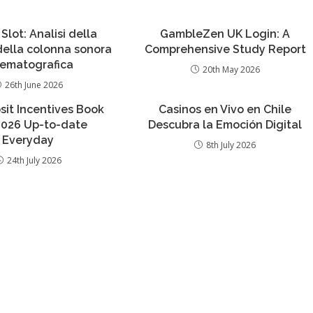
 Slot: Analisi della
GambleZen UK Login: A
 della colonna sonora
Comprehensive Study Report
nematografica
20th May 2026
26th June 2026
it Incentives Book
Casinos en Vivo en Chile
2026 Up-to-date
Descubra la Emoción Digital
Everyday
8th July 2026
24th July 2026