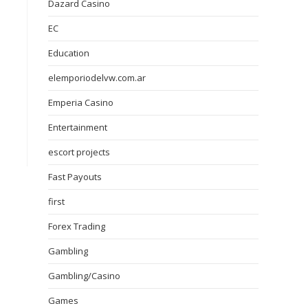
Dazard Casino
EC
Education
elemporiodelvw.com.ar
Emperia Casino
Entertainment
escort projects
Fast Payouts
first
Forex Trading
Gambling
Gambling/Casino
Games