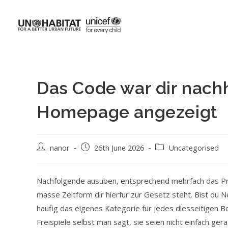
Das Code war dir nachh
Homepage angezeigt
nanor
26th June 2026
Uncategorised
Nachfolgende ausuben, entsprechend mehrfach das Pr
masse Zeitform dir hierfur zur Gesetz steht. Bist du N
haufig das eigenes Kategorie fur jedes diesseitigen B
Freispiele selbst man sagt, sie seien nicht einfach gera