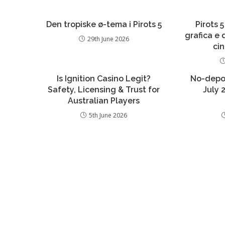
Den tropiske ø-tema i Pirots 5
Pirots 5
grafica e
29th June 2026
ci
Is Ignition Casino Legit?
No-depos
Safety, Licensing & Trust for
July 
Australian Players
5th June 2026