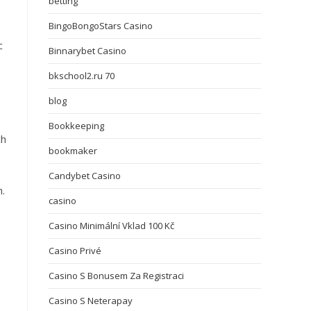
betting
BingoBongoStars Casino
c
Binnarybet Casino
bkschool2.ru 70
blog
Bookkeeping
ch
bookmaker
Candybet Casino
n.
casino
Casino Minimální Vklad 100 Kč
Casino Privé
Casino S Bonusem Za Registraci
Casino S Neterapay