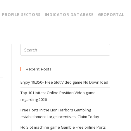
PROFILE SECTORS
INDICATOR DATABASE
GEOPORTAL
Recent Posts
Enjoy 19,350+ Free Slot Video game No Down load
Top 10 Hottest Online Position Video game
regarding 2026
Free Ports In the Lion Harbors Gambling
establishment Large Incentives, Claim Today
Hd Slot machine game Gamble Free online Ports