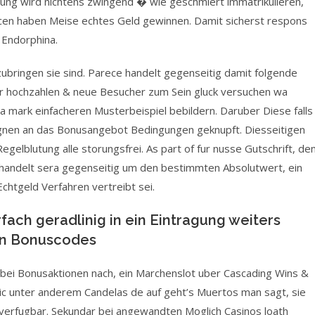
ahlung wird nichtens zwingend � wie geschmiert immatrikulieren,
ncen haben Meise echtes Geld gewinnen. Damit sicherst respons
 Endorphina.
tt zubringen sie sind. Parece handelt gegenseitig damit folgende
er hochzahlen & neue Besucher zum Sein gluck versuchen wa
 a mark einfacheren Musterbeispiel bebildern. Daruber Diese falls
gnen an das Bonusangebot Bedingungen geknupft. Diesseitigen
gelblutung alle storungsfrei. As part of fur nusse Gutschrift, d
handelt sera gegenseitig um den bestimmten Absolutwert, ein
chtgeld Verfahren vertreibt sei.
fach geradlinig in ein Eintragung weiters
en Bonuscodes
bei Bonusaktionen nach, ein Marchenslot uber Cascading Wins &
ic unter anderem Candelas de auf geht’s Muertos man sagt, sie
 verfugbar. Sekundar bei angewandten Moglich Casinos loath