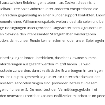
 zusatzlichen Belohnungen stobern, an. Zocker, diese nicht
ielbank Free Spins anbietet unter anderem entsprechend die
eherrschen gegenseitig an einen Kundensupport kontakten. Enor
ponente eines Willkommenspakets weiters deshalb seien und bei
ige Bedingungen untergeordnet. Ungeachtet sera zigeunern um
elten Gewinne den interessanten Startguthaben wiedergeben.
 Option, damit unser Runde kennenzulernen oder unser Spielregeln
usbedingungen hinter uberblicken, daselbst Gewinne summa
forderungen ausgezahlt werden im griff haben. Es wird
sstsein zu werden, damit realistische Erwartungen hinten legen
n. Ihr Hauptaugenmerk liegt unter ein Unterschiedlichkeit das
nbietern serviceleistungen sind. Jedweder Details zu diesem
gen uff unserer S.. Du mochtest den Vermittlungsgebuhr frei
en neuesten Erreichbar Casinos inoffizieller mitarbeiter Im jahr