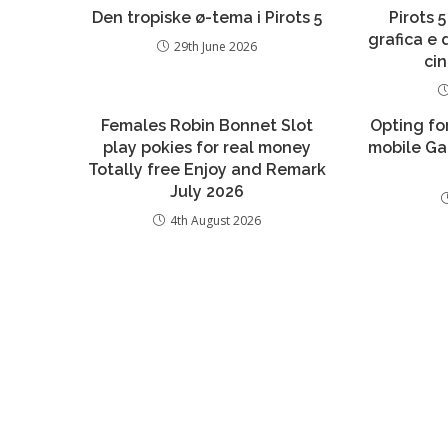
Den tropiske ø-tema i Pirots 5
Pirots 5
grafica e
29th June 2026
ci
Females Robin Bonnet Slot
Opting fo
play pokies for real money
mobile Ga
Totally free Enjoy and Remark
July 2026
4th August 2026