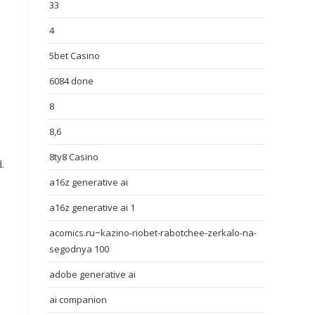
33
4
5bet Casino
6084 done
8
8,6
8ty8 Casino
.
a16z generative ai
a16z generative ai 1
acomics.ru~kazino-riobet-rabotchee-zerkalo-na-
segodnya 100
adobe generative ai
ai companion