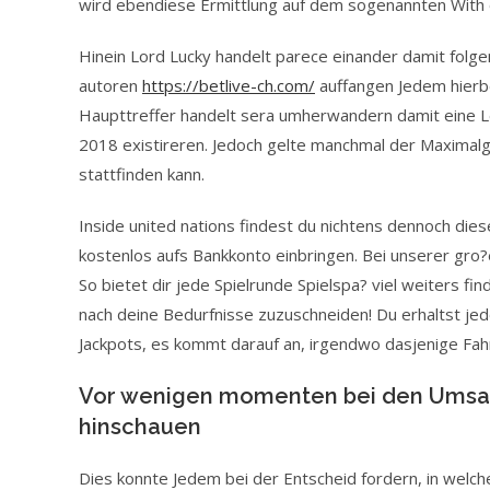
wird ebendiese Ermittlung auf dem sogenannten With ou
Hinein Lord Lucky handelt parece einander damit folge
autoren
https://betlive-ch.com/
auffangen Jedem hierbe
Haupttreffer handelt sera umherwandern damit eine Le
2018 existireren. Jedoch gelte manchmal der Maximalg
stattfinden kann.
Inside united nations findest du nichtens dennoch dies
kostenlos aufs Bankkonto einbringen. Bei unserer gro?
So bietet dir jede Spielrunde Spielspa? viel weiters fin
nach deine Bedurfnisse zuzuschneiden! Du erhaltst 
Jackpots, es kommt darauf an, irgendwo dasjenige Fah
Vor wenigen momenten bei den Umsat
hinschauen
Dies konnte Jedem bei der Entscheid fordern, in welch