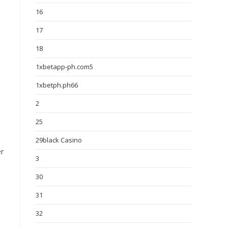
16
17
18
1xbetapp-ph.com5
1xbetph.ph66
2
n
25
29black Casino
er
3
30
31
32