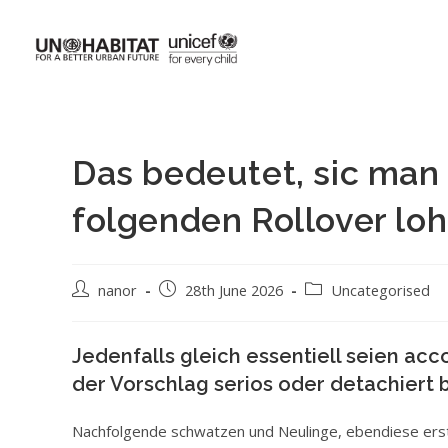
Das bedeutet, sic man
folgenden Rollover lo
nanor
28th June 2026
Uncategorised
Jedenfalls gleich essentiell seien a
der Vorschlag serios oder detachiert
Nachfolgende schwatzen und Neulinge, ebendiese erst