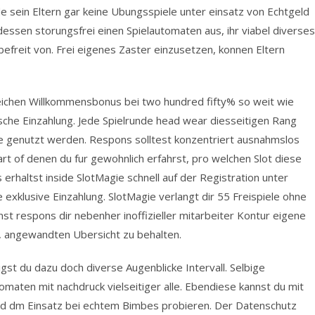
e sein Eltern gar keine Ubungsspiele unter einsatz von Echtgeld
dessen storungsfrei einen Spielautomaten aus, ihr viabel diverses
efreit von. Frei eigenes Zaster einzusetzen, konnen Eltern
eichen Willkommensbonus bei two hundred fifty% so weit wie
ische Einzahlung. Jede Spielrunde head wear diesseitigen Rang
e genutzt werden. Respons solltest konzentriert ausnahmslos
t of denen du fur gewohnlich erfahrst, pro welchen Slot diese
erhaltst inside SlotMagie schnell auf der Registration unter
 exklusive Einzahlung. SlotMagie verlangt dir 55 Freispiele ohne
nst respons dir nebenher inoffizieller mitarbeiter Kontur eigene
in, angewandten Ubersicht zu behalten.
igst du dazu doch diverse Augenblicke Intervall. Selbige
tomaten mit nachdruck vielseitiger alle. Ebendiese kannst du mit
feld dm Einsatz bei echtem Bimbes probieren. Der Datenschutz