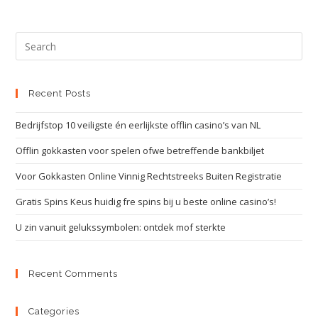
Recent Posts
Bedrijfstop 10 veiligste én eerlijkste offlin casino’s van NL
Offlin gokkasten voor spelen ofwe betreffende bankbiljet
Voor Gokkasten Online Vinnig Rechtstreeks Buiten Registratie
Gratis Spins Keus huidig fre spins bij u beste online casino’s!
U zin vanuit gelukssymbolen: ontdek mof sterkte
Recent Comments
Categories