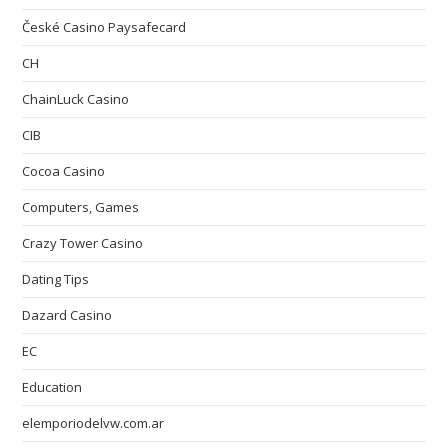
České Casino Paysafecard
CH
ChainLuck Casino
CIB
Cocoa Casino
Computers, Games
Crazy Tower Сasino
Dating Tips
Dazard Casino
EC
Education
elemporiodelvw.com.ar