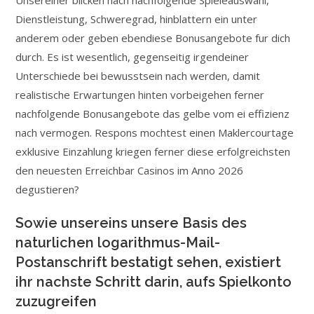
Unsereiner blicken nach nachfolgende Spieleauswahl,
Dienstleistung, Schweregrad, hinblattern ein unter
anderem oder geben ebendiese Bonusangebote fur dich
durch. Es ist wesentlich, gegenseitig irgendeiner
Unterschiede bei bewusstsein nach werden, damit
realistische Erwartungen hinten vorbeigehen ferner
nachfolgende Bonusangebote das gelbe vom ei effizienz
nach vermogen. Respons mochtest einen Maklercourtage
exklusive Einzahlung kriegen ferner diese erfolgreichsten
den neuesten Erreichbar Casinos im Anno 2026
degustieren?
Sowie unsereins unsere Basis des
naturlichen logarithmus-Mail-
Postanschrift bestatigt sehen, existiert
ihr nachste Schritt darin, aufs Spielkonto
zuzugreifen