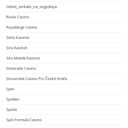
riobet_zerkalo_na_segodnya
Roulo Casino
Royaldogs Casino
Siirto Kasinot
Siru Kasinot
Siru Mobile Kasinot
Slotorado Casino
Slovenské Casino Pro České Hráče
Spei
Spellen
Spiele
Spin Formula Casino