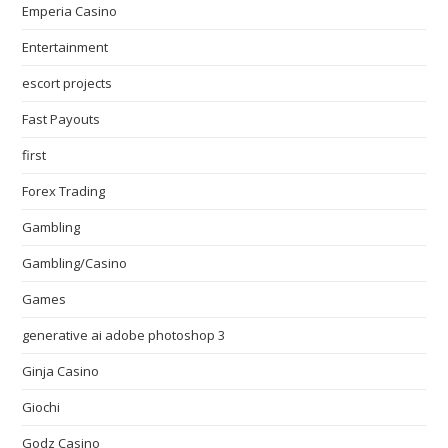
Emperia Casino
Entertainment
escort projects
Fast Payouts
first
Forex Trading
Gambling
Gambling/Casino
Games
generative ai adobe photoshop 3
Ginja Casino
Giochi
Godz Casino