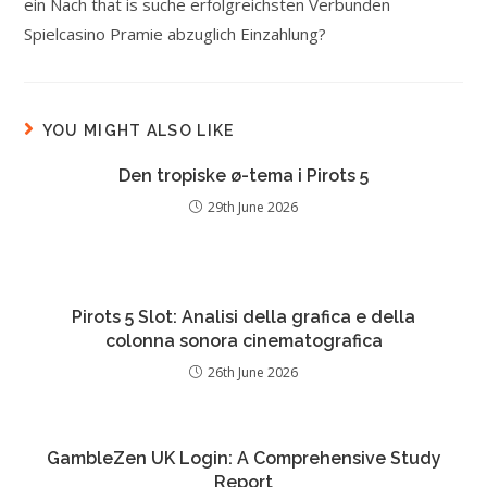
ein Nach that is suche erfolgreichsten Verbunden
Spielcasino Pramie abzuglich Einzahlung?
YOU MIGHT ALSO LIKE
Den tropiske ø-tema i Pirots 5
29th June 2026
Pirots 5 Slot: Analisi della grafica e della
colonna sonora cinematografica
26th June 2026
GambleZen UK Login: A Comprehensive Study
Report