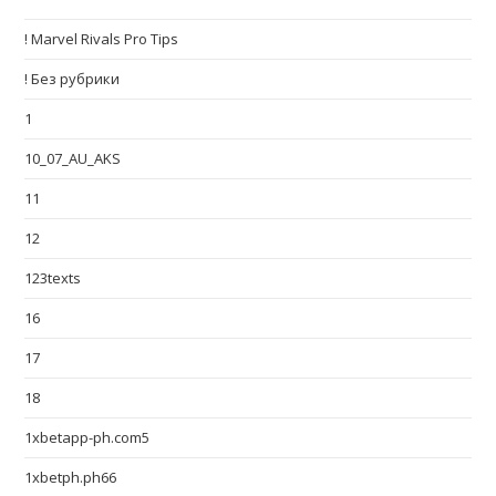
! Marvel Rivals Pro Tips
! Без рубрики
1
10_07_AU_AKS
11
12
123texts
16
17
18
1xbetapp-ph.com5
1xbetph.ph66