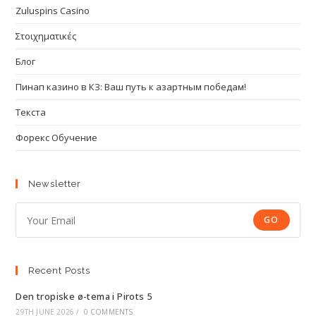
Zuluspins Casino
Στοιχηματικές
Блог
Пинап казино в КЗ: Ваш путь к азартным победам!
Текста
Форекс Обучение
Newsletter
GO
Recent Posts
Den tropiske ø-tema i Pirots 5
29TH JUNE 2026
/
0 COMMENTS