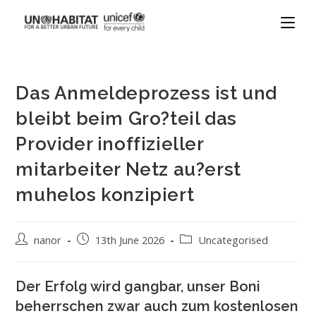
Das Anmeldeprozess ist und
bleibt beim Gro?teil das
Provider inoffizieller
mitarbeiter Netz au?erst
muhelos konzipiert
nanor
13th June 2026
Uncategorised
Der Erfolg wird gangbar, unser Boni
beherrschen zwar auch zum kostenlosen