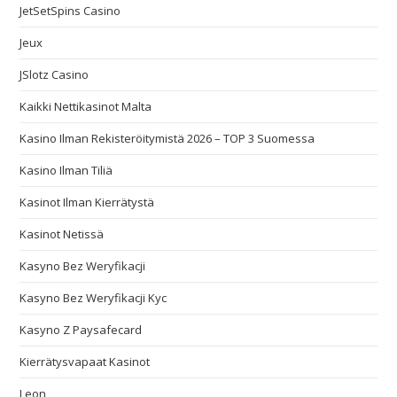
JetSetSpins Casino
Jeux
JSlotz Casino
Kaikki Nettikasinot Malta
Kasino Ilman Rekisteröitymistä 2026 – TOP 3 Suomessa
Kasino Ilman Tiliä
Kasinot Ilman Kierrätystä
Kasinot Netissä
Kasyno Bez Weryfikacji
Kasyno Bez Weryfikacji Kyc
Kasyno Z Paysafecard
Kierrätysvapaat Kasinot
Leon