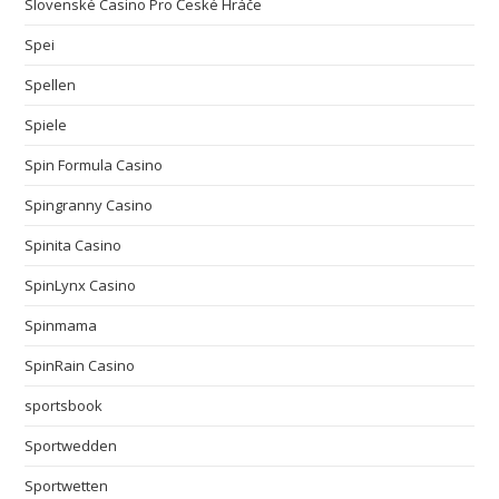
Slovenské Casino Pro České Hráče
Spei
Spellen
Spiele
Spin Formula Casino
Spingranny Casino
Spinita Casino
SpinLynx Casino
Spinmama
SpinRain Casino
sportsbook
Sportwedden
Sportwetten