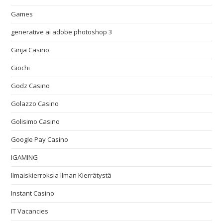
Games
generative ai adobe photoshop 3
Ginja Casino
Giochi
Godz Casino
Golazzo Casino
Golisimo Casino
Google Pay Casino
IGAMING
Ilmaiskierroksia Ilman Kierrätystä
Instant Casino
IT Vacancies