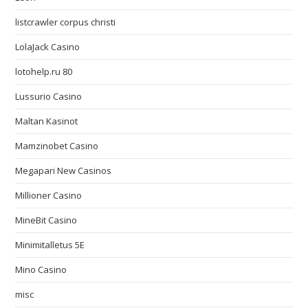
listcrawler corpus christi
LolaJack Casino
lotohelp.ru 80
Lussurio Casino
Maltan Kasinot
Mamzinobet Casino
Megapari New Casinos
Millioner Casino
MineBit Casino
Minimitalletus 5E
Mino Casino
misc