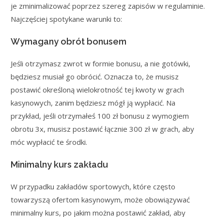
je zminimalizować poprzez szereg zapisów w regulaminie.
Najczęściej spotykane warunki to:
Wymagany obrót bonusem
Jeśli otrzymasz zwrot w formie bonusu, a nie gotówki,
będziesz musiał go obrócić. Oznacza to, że musisz
postawić określoną wielokrotność tej kwoty w grach
kasynowych, zanim będziesz mógł ją wypłacić. Na
przykład, jeśli otrzymałeś 100 zł bonusu z wymogiem
obrotu 3x, musisz postawić łącznie 300 zł w grach, aby
móc wypłacić te środki.
Minimalny kurs zakładu
W przypadku zakładów sportowych, które często
towarzyszą ofertom kasynowym, może obowiązywać
minimalny kurs, po jakim można postawić zakład, aby