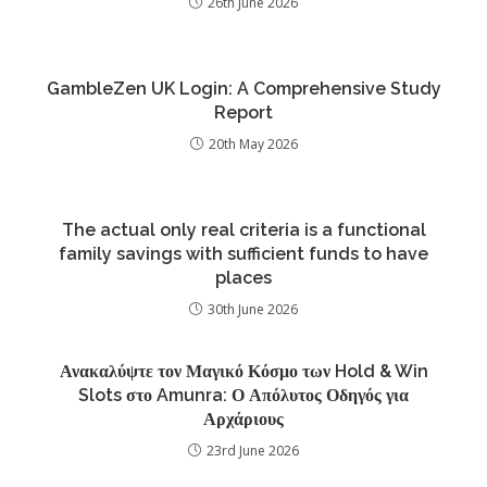
26th June 2026
GambleZen UK Login: A Comprehensive Study
Report
20th May 2026
The actual only real criteria is a functional
family savings with sufficient funds to have
places
30th June 2026
Ανακαλύψτε τον Μαγικό Κόσμο των Hold & Win
Slots στο Amunra: Ο Απόλυτος Οδηγός για
Αρχάριους
23rd June 2026