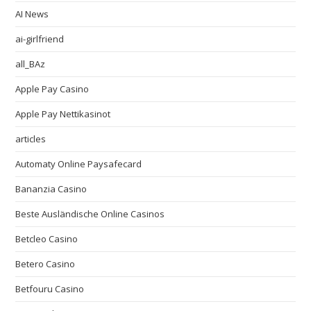
AI News
ai-girlfriend
all_BAz
Apple Pay Casino
Apple Pay Nettikasinot
articles
Automaty Online Paysafecard
Bananzia Casino
Beste Ausländische Online Casinos
Betcleo Casino
Betero Casino
Betfouru Casino