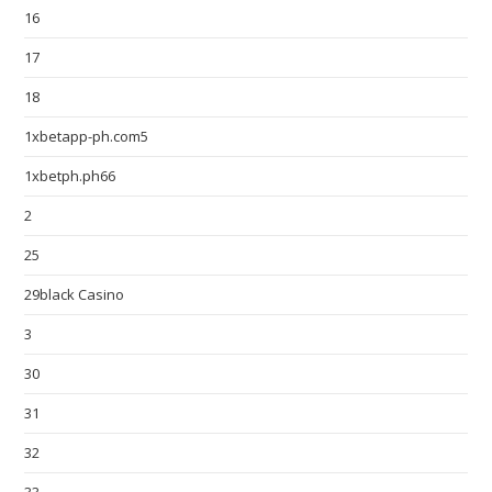
16
17
18
1xbetapp-ph.com5
1xbetph.ph66
2
25
29black Casino
3
30
31
32