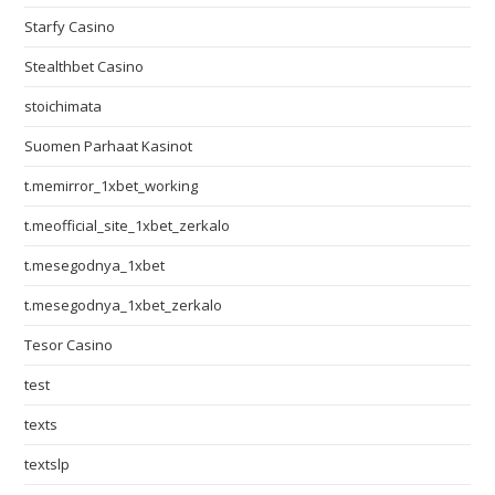
Starfy Casino
Stealthbet Casino
stoichimata
Suomen Parhaat Kasinot
t.memirror_1xbet_working
t.meofficial_site_1xbet_zerkalo
t.mesegodnya_1xbet
t.mesegodnya_1xbet_zerkalo
Tesor Casino
test
texts
textslp