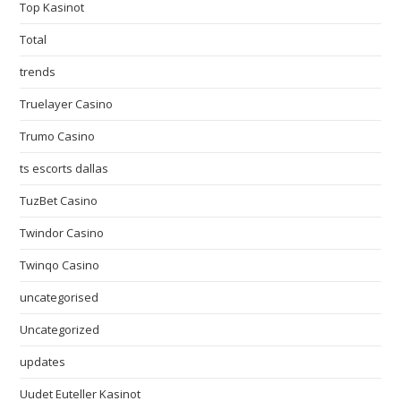
Top Kasinot
Total
trends
Truelayer Casino
Trumo Casino
ts escorts dallas
TuzBet Casino
Twindor Casino
Twinqo Casino
uncategorised
Uncategorized
updates
Uudet Euteller Kasinot