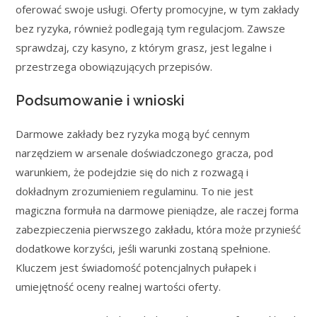
oferować swoje usługi. Oferty promocyjne, w tym zakłady
bez ryzyka, również podlegają tym regulacjom. Zawsze
sprawdzaj, czy kasyno, z którym grasz, jest legalne i
przestrzega obowiązujących przepisów.
Podsumowanie i wnioski
Darmowe zakłady bez ryzyka mogą być cennym
narzędziem w arsenale doświadczonego gracza, pod
warunkiem, że podejdzie się do nich z rozwagą i
dokładnym zrozumieniem regulaminu. To nie jest
magiczna formuła na darmowe pieniądze, ale raczej forma
zabezpieczenia pierwszego zakładu, która może przynieść
dodatkowe korzyści, jeśli warunki zostaną spełnione.
Kluczem jest świadomość potencjalnych pułapek i
umiejętność oceny realnej wartości oferty.