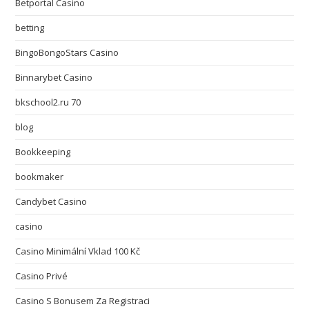
Betportal Casino
betting
BingoBongoStars Casino
Binnarybet Casino
bkschool2.ru 70
blog
Bookkeeping
bookmaker
Candybet Casino
casino
Casino Minimální Vklad 100 Kč
Casino Privé
Casino S Bonusem Za Registraci