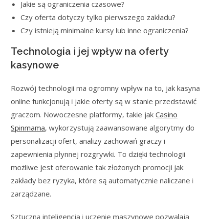
Jakie są ograniczenia czasowe?
Czy oferta dotyczy tylko pierwszego zakładu?
Czy istnieją minimalne kursy lub inne ograniczenia?
Technologia i jej wpływ na oferty
kasynowe
Rozwój technologii ma ogromny wpływ na to, jak kasyna
online funkcjonują i jakie oferty są w stanie przedstawić
graczom. Nowoczesne platformy, takie jak
Casino
Spinmama
, wykorzystują zaawansowane algorytmy do
personalizacji ofert, analizy zachowań graczy i
zapewnienia płynnej rozgrywki. To dzięki technologii
możliwe jest oferowanie tak złożonych promocji jak
zakłady bez ryzyka, które są automatycznie naliczane i
zarządzane.
Sztuczna inteligencja i uczenie maszynowe pozwalają