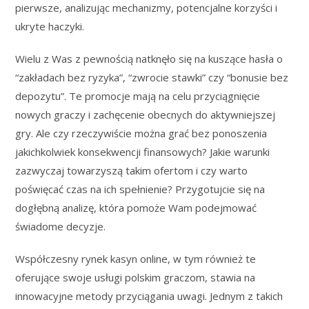
pierwsze, analizując mechanizmy, potencjalne korzyści i
ukryte haczyki.
Wielu z Was z pewnością natknęło się na kuszące hasła o
“zakładach bez ryzyka”, “zwrocie stawki” czy “bonusie bez
depozytu”. Te promocje mają na celu przyciągnięcie
nowych graczy i zachęcenie obecnych do aktywniejszej
gry. Ale czy rzeczywiście można grać bez ponoszenia
jakichkolwiek konsekwencji finansowych? Jakie warunki
zazwyczaj towarzyszą takim ofertom i czy warto
poświęcać czas na ich spełnienie? Przygotujcie się na
dogłębną analizę, która pomoże Wam podejmować
świadome decyzje.
Współczesny rynek kasyn online, w tym również te
oferujące swoje usługi polskim graczom, stawia na
innowacyjne metody przyciągania uwagi. Jednym z takich